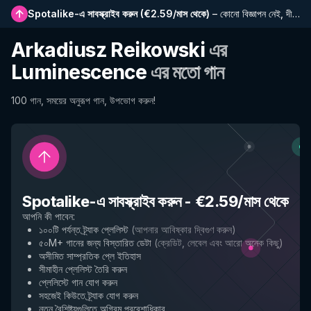
Spotalike-এ সাবস্ক্রাইব করুন
(
€2.59/মাস থেকে
)
–
কোনো বিজ্ঞাপন নেই, দীর্ঘতর প্লেলিস্ট, সম্পূর্ণ ইতিহাস এবং নতুন বৈশিষ্ট্যে প্রাথমিক প্রবেশাধিকার
Arkadiusz Reikowski
এর
Luminescence
এর মতো গান
100 গান, সময়ের অনুরূপ গান, উপভোগ করুন!
Spotalike-এ সাবস্ক্রাইব করুন
-
€2.59/মাস থেকে
আপনি কী পাবেন
:
১০০টি পর্যন্ত ট্র্যাক প্লেলিস্ট
(
আপনার আবিষ্কার দ্বিগুণ করুন
)
৫০M+ গানের জন্য বিস্তারিত ডেটা
(
ক্রেডিট, লেবেল এবং আরো অনেক কিছু
)
অসীমিত সাম্প্রতিক প্লে ইতিহাস
সীমাহীন প্লেলিস্ট তৈরি করুন
প্লেলিস্টে গান যোগ করুন
সহজেই কিউতে ট্র্যাক যোগ করুন
নতুন বৈশিষ্ট্যগুলিতে অগ্রিম প্রবেশাধিকার