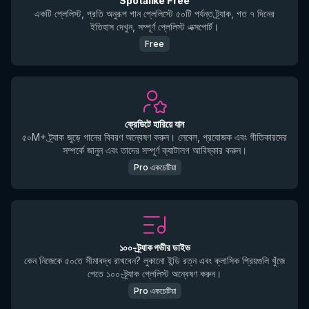
Spotalike Free
একটি প্লেলিস্ট, প্রতি অনুরূপ গান প্লেলিস্টে ৫০টি পর্যন্ত ট্র্যাক, গত ৭ দিনের
ইতিহাস দেখুন, সম্পূর্ণ প্লেলিস্ট এক্সপোর্ট।
Free
ক্রেডিটে হারিয়ে যান
৫০M+ ট্র্যাক জুড়ে গানের বিবরণ অন্বেষণ করুন। লেবেল, প্রযোজক এবং গীতিকারদের
সম্পর্কে জানুন এবং তাদের সম্পূর্ণ ক্যাটালগ আবিষ্কার করুন।
Pro একচেটিয়া
১০০-ট্র্যাক গভীর ডাইভ
কেন নিজেকে ৫০তে সীমাবদ্ধ রাখবেন? লুকানো ইন্ডি রত্ন এবং ক্লাসিক প্রিয়গুলি খুঁজে
পেতে ১০০-ট্র্যাক প্লেলিস্ট অন্বেষণ করুন।
Pro একচেটিয়া