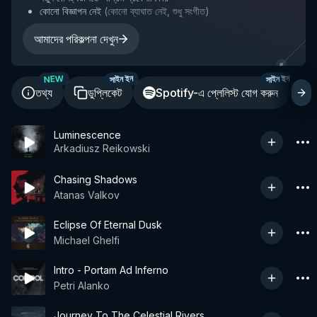
কোনো বিজ্ঞাপন নেই
(
কোনো ব্যাঘাত নেই, শুধু সংগীত
)
আমাদের পরিকল্পনা দেখুন
NEW
সাইন ইন
সাইন ইন
তথ্য
ডুপ্লিকেট
Spotify-এ প্লেলিস্ট যোগ করুন
শ
Luminescence
Arkadiusz Reikowski
Chasing Shadows
Atanas Valkov
Eclipse Of Eternal Dusk
Michael Ghelfi
Intro - Portam Ad Inferno
Petri Alanko
Journey To The Celestial Rivers