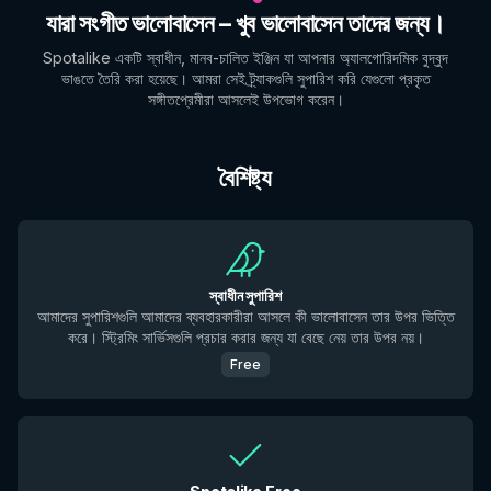
যারা সংগীত ভালোবাসেন – খুব ভালোবাসেন তাদের জন্য।
Spotalike একটি স্বাধীন, মানব-চালিত ইঞ্জিন যা আপনার অ্যালগোরিদমিক বুদ্বুদ
ভাঙতে তৈরি করা হয়েছে। আমরা সেই ট্র্যাকগুলি সুপারিশ করি যেগুলো প্রকৃত
সঙ্গীতপ্রেমীরা আসলেই উপভোগ করেন।
বৈশিষ্ট্য
স্বাধীন সুপারিশ
আমাদের সুপারিশগুলি আমাদের ব্যবহারকারীরা আসলে কী ভালোবাসেন তার উপর ভিত্তি
করে। স্ট্রিমিং সার্ভিসগুলি প্রচার করার জন্য যা বেছে নেয় তার উপর নয়।
Free