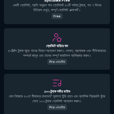
Spotalike Free
একটি প্লেলিস্ট, প্রতি অনুরূপ গান প্লেলিস্টে ৫০টি পর্যন্ত ট্র্যাক, গত ৭ দিনের
ইতিহাস দেখুন, সম্পূর্ণ প্লেলিস্ট এক্সপোর্ট।
Free
ক্রেডিটে হারিয়ে যান
৫০M+ ট্র্যাক জুড়ে গানের বিবরণ অন্বেষণ করুন। লেবেল, প্রযোজক এবং গীতিকারদের
সম্পর্কে জানুন এবং তাদের সম্পূর্ণ ক্যাটালগ আবিষ্কার করুন।
Pro একচেটিয়া
১০০-ট্র্যাক গভীর ডাইভ
কেন নিজেকে ৫০তে সীমাবদ্ধ রাখবেন? লুকানো ইন্ডি রত্ন এবং ক্লাসিক প্রিয়গুলি খুঁজে
পেতে ১০০-ট্র্যাক প্লেলিস্ট অন্বেষণ করুন।
Pro একচেটিয়া