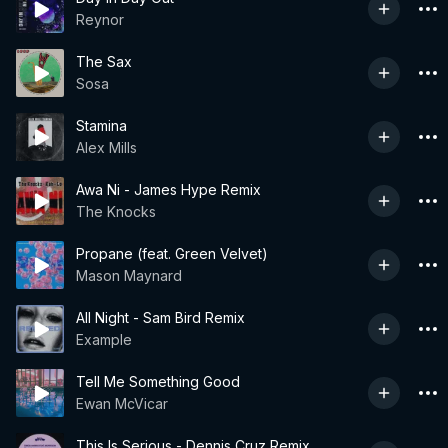
Reynor
The Sax
Sosa
Stamina
Alex Mills
Awa Ni - James Hype Remix
The Knocks
Propane (feat. Green Velvet)
Mason Maynard
All Night - Sam Bird Remix
Example
Tell Me Something Good
Ewan McVicar
This Is Serious - Dennis Cruz Remix