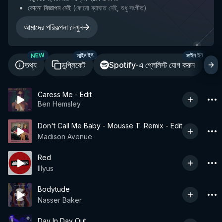
কোনো বিজ্ঞাপন নেই
(
কোনো ব্যাঘাত নেই, শুধু সংগীত
)
আমাদের পরিকল্পনা দেখুন
NEW
সাইন ইন
সাইন ইন
তথ্য
ডুপ্লিকেট
Spotify-এ প্লেলিস্ট যোগ করুন
শ
Caress Me - Edit
Ben Hemsley
Don't Call Me Baby - Mousse T. Remix - Edit
Madison Avenue
Red
Illyus
Bodytude
Nasser Baker
Day In Day Out