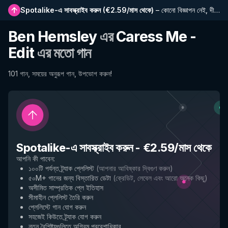
Spotalike-এ সাবস্ক্রাইব করুন
(
€2.59/মাস থেকে
)
–
কোনো বিজ্ঞাপন নেই, দীর্ঘতর প্লেলিস্ট, সম্পূর্ণ ইতিহাস এবং নতুন বৈশিষ্ট্যে প্রাথমিক প্রবেশাধিকার
Ben Hemsley
এর
Caress Me -
Edit
এর মতো গান
101 গান, সময়ের অনুরূপ গান, উপভোগ করুন!
Spotalike-এ সাবস্ক্রাইব করুন
-
€2.59/মাস থেকে
আপনি কী পাবেন
:
১০০টি পর্যন্ত ট্র্যাক প্লেলিস্ট
(
আপনার আবিষ্কার দ্বিগুণ করুন
)
৫০M+ গানের জন্য বিস্তারিত ডেটা
(
ক্রেডিট, লেবেল এবং আরো অনেক কিছু
)
অসীমিত সাম্প্রতিক প্লে ইতিহাস
সীমাহীন প্লেলিস্ট তৈরি করুন
প্লেলিস্টে গান যোগ করুন
সহজেই কিউতে ট্র্যাক যোগ করুন
নতুন বৈশিষ্ট্যগুলিতে অগ্রিম প্রবেশাধিকার