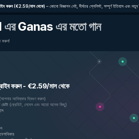
াইব করুন
(
€2.59/মাস থেকে
)
–
কোনো বিজ্ঞাপন নেই, দীর্ঘতর প্লেলিস্ট, সম্পূর্ণ ইতিহাস এবং নতুন 
l
এর
Ganas
এর মতো গান
 করুন!
রাইব করুন
-
€2.59/মাস থেকে
(
আপনার আবিষ্কার দ্বিগুণ করুন
)
 ডেটা
(
ক্রেডিট, লেবেল এবং আরো অনেক কিছু
)
হাস
ুন
্রবেশাধিকার