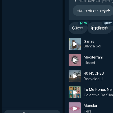
কোনো বিজ্ঞাপন নেই
(
কোনো ব্য
আমাদের পরিকল্পনা দেখুন
NEW
সাইন ইন
তথ্য
ডুপ্লিকেট
Ganas
Blanca Sol
Mediterrani
Lildami
40 NOCHES
Recycled J
Tú Me Pones Ner
Colectivo Da Silv
Moncler
Ters