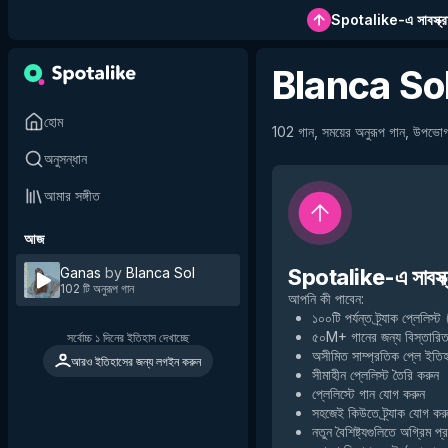
Spotalike-এ সাবস্ক্র
Blanca So
হোম
102 গান, সময়ের অনুরূপ গান, উপভোগ
অনুসন্ধান
আমার সঙ্গীত
আজ
Ganas
by
Blanca Sol
Spotalike-এ সাবস্ক্
102 টি অনুরূপ গান
আপনি কী পাবেন
:
১০০টি পর্যন্ত ট্র্যাক প্লেলিস্ট
৫০M+ গানের জন্য বিস্তারিত
সর্বোচ্চ ১ দিনের ইতিহাস দেখাচ্ছে
অসীমিত সাম্প্রতিক প্লে ইতি
আরও ইতিহাসের জন্য লগইন করুন
সীমাহীন প্লেলিস্ট তৈরি করুন
প্লেলিস্টে গান যোগ করুন
সহজেই কিউতে ট্র্যাক যোগ কর
নতুন বৈশিষ্ট্যগুলিতে অগ্রিম প