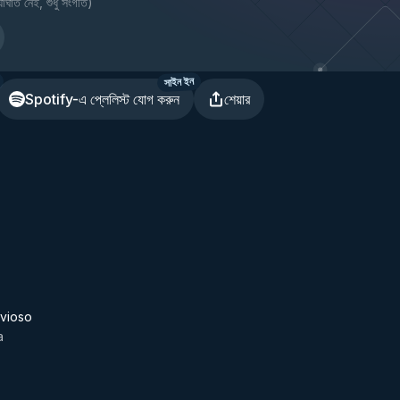
াঘাত নেই, শুধু সংগীত
)
সাইন ইন
Spotify-এ প্লেলিস্ট যোগ করুন
শেয়ার
vioso
a