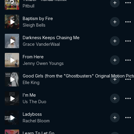
Pitbull
Baptism by Fire
Sleigh Bells
Darkness Keeps Chasing Me
Grace VanderWaal
From Here
Jenny Owen Youngs
Good Girls (from the "Ghostbusters" Original Motion Pic
Elle King
I'm Me
Us The Duo
Ladyboss
Rachel Bloom
Learn To Let Go