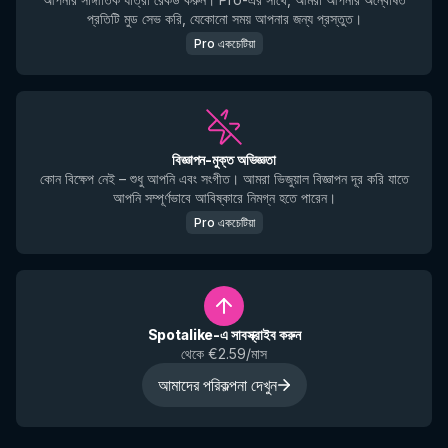
প্রতিটি মুড সেভ করি, যেকোনো সময় আপনার জন্য প্রস্তুত।
Pro একচেটিয়া
বিজ্ঞাপন-মুক্ত অভিজ্ঞতা
কোন বিক্ষেপ নেই – শুধু আপনি এবং সংগীত। আমরা ভিজুয়াল বিজ্ঞাপন দূর করি যাতে
আপনি সম্পূর্ণভাবে আবিষ্কারে নিমগ্ন হতে পারেন।
Pro একচেটিয়া
Spotalike-এ সাবস্ক্রাইব করুন
থেকে €2.59/মাস
আমাদের পরিকল্পনা দেখুন