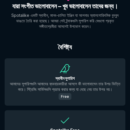
যারা সংগীত ভালোবাসেন – খুব ভালোবাসেন তাদের জন্য।
Spotalike একটি স্বাধীন, মানব-চালিত ইঞ্জিন যা আপনার অ্যালগোরিদমিক বুদ্বুদ
ভাঙতে তৈরি করা হয়েছে। আমরা সেই ট্র্যাকগুলি সুপারিশ করি যেগুলো প্রকৃত
সঙ্গীতপ্রেমীরা আসলেই উপভোগ করেন।
বৈশিষ্ট্য
স্বাধীন সুপারিশ
আমাদের সুপারিশগুলি আমাদের ব্যবহারকারীরা আসলে কী ভালোবাসেন তার উপর ভিত্তি
করে। স্ট্রিমিং সার্ভিসগুলি প্রচার করার জন্য যা বেছে নেয় তার উপর নয়।
Free