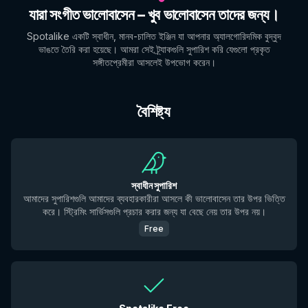
যারা সংগীত ভালোবাসেন – খুব ভালোবাসেন তাদের জন্য।
Spotalike একটি স্বাধীন, মানব-চালিত ইঞ্জিন যা আপনার অ্যালগোরিদমিক বুদ্বুদ
ভাঙতে তৈরি করা হয়েছে। আমরা সেই ট্র্যাকগুলি সুপারিশ করি যেগুলো প্রকৃত
সঙ্গীতপ্রেমীরা আসলেই উপভোগ করেন।
বৈশিষ্ট্য
স্বাধীন সুপারিশ
আমাদের সুপারিশগুলি আমাদের ব্যবহারকারীরা আসলে কী ভালোবাসেন তার উপর ভিত্তি
করে। স্ট্রিমিং সার্ভিসগুলি প্রচার করার জন্য যা বেছে নেয় তার উপর নয়।
Free