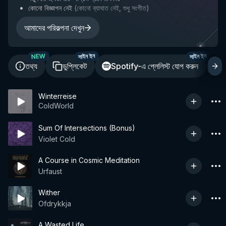
কোনো বিজ্ঞাপন নেই
(
কোনো ব্যাঘাত নেই, শুধু সংগীত
)
আমাদের পরিকল্পনা দেখুন
NEW
সাইন ইন
সাইন ইন
তথ্য
ডুপ্লিকেট
Spotify-এ প্লেলিস্ট যোগ করুন
শ
Winterreise
ColdWorld
Sum Of Intersections (Bonus)
Violet Cold
A Course in Cosmic Meditation
Urfaust
Wither
Ofdrykkja
A Wasted Life