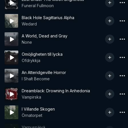
Funeral Fullmoon
Black Hole Sagittarius Alpha
Wedard
A World, Dead and Gray
None
Omöjligheten till lycka
Ofdrykkja
An Atteridgeville Horror
I Shalt Become
Dreamblack: Drowning In Anhedonia
Vampirska
I Villande Skogen
Örnatorpet
Varpuspäivä