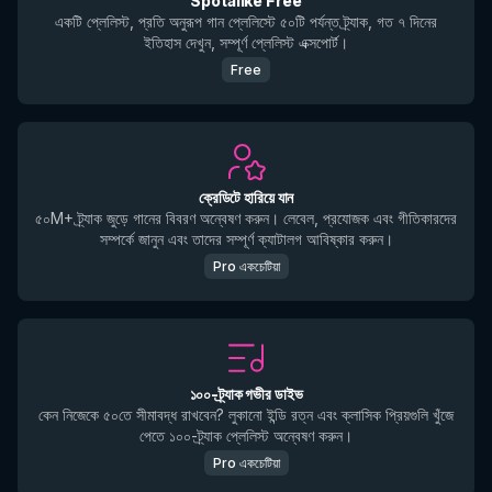
Spotalike Free
একটি প্লেলিস্ট, প্রতি অনুরূপ গান প্লেলিস্টে ৫০টি পর্যন্ত ট্র্যাক, গত ৭ দিনের
ইতিহাস দেখুন, সম্পূর্ণ প্লেলিস্ট এক্সপোর্ট।
Free
ক্রেডিটে হারিয়ে যান
৫০M+ ট্র্যাক জুড়ে গানের বিবরণ অন্বেষণ করুন। লেবেল, প্রযোজক এবং গীতিকারদের
সম্পর্কে জানুন এবং তাদের সম্পূর্ণ ক্যাটালগ আবিষ্কার করুন।
Pro একচেটিয়া
১০০-ট্র্যাক গভীর ডাইভ
কেন নিজেকে ৫০তে সীমাবদ্ধ রাখবেন? লুকানো ইন্ডি রত্ন এবং ক্লাসিক প্রিয়গুলি খুঁজে
পেতে ১০০-ট্র্যাক প্লেলিস্ট অন্বেষণ করুন।
Pro একচেটিয়া