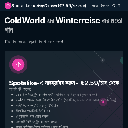
Spotalike-এ সাবস্ক্রাইব করুন
(
€2.59/মাস থেকে
)
–
কোনো বিজ্ঞাপন নেই, দীর্ঘতর প্লেলিস্ট, সম্পূর্ণ ইতিহাস এবং নতুন বৈশিষ্ট্যে প্রাথমিক প্রবেশাধিকার
ColdWorld
এর
Winterreise
এর মতো
গান
118 গান, সময়ের অনুরূপ গান, উপভোগ করুন!
Spotalike-এ সাবস্ক্রাইব করুন
-
€2.59/মাস থেকে
আপনি কী পাবেন
:
১০০টি পর্যন্ত ট্র্যাক প্লেলিস্ট
(
আপনার আবিষ্কার দ্বিগুণ করুন
)
৫০M+ গানের জন্য বিস্তারিত ডেটা
(
ক্রেডিট, লেবেল এবং আরো অনেক কিছু
)
অসীমিত সাম্প্রতিক প্লে ইতিহাস
সীমাহীন প্লেলিস্ট তৈরি করুন
প্লেলিস্টে গান যোগ করুন
সহজেই কিউতে ট্র্যাক যোগ করুন
নতুন বৈশিষ্ট্যগুলিতে অগ্রিম প্রবেশাধিকার