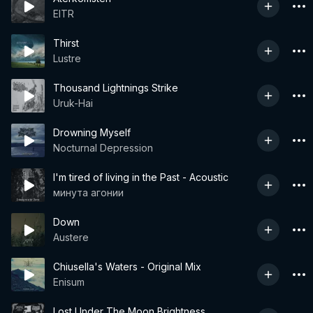
EITR
Thirst
Lustre
Thousand Lightnings Strike
Uruk-Hai
Drowning Myself
Nocturnal Depression
I'm tired of living in the Past - Acoustic
минута агонии
Down
Austere
Chiusella's Waters - Original Mix
Enisum
Lost Under The Moon Brightness