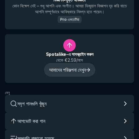
কোন বিক্ষেপ নেই – শুধু আপনি এবং সংগীত। আমরা ভিজুয়াল বিজ্ঞাপন দূর করি যাতে
আপনি সম্পূর্ণভাবে আবিষ্কারে নিমগ্ন হতে পারেন।
Pro একচেটিয়া
Spotalike-এ সাবস্ক্রাইব করুন
থেকে €2.59/মাস
আমাদের পরিকল্পনা দেখুন
মেনু
সদৃশ গানগুলি খুঁজুন
আপভোট করা গান
সম্প্রতি বাজানো হয়েছে