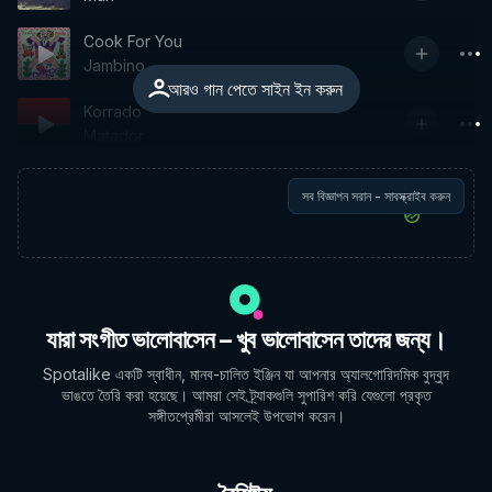
Cook For You
Jambino
আরও গান পেতে সাইন ইন করুন
Korrado
Matador
সব বিজ্ঞাপন সরান - সাবস্ক্রাইব করুন
যারা সংগীত ভালোবাসেন – খুব ভালোবাসেন তাদের জন্য।
Spotalike একটি স্বাধীন, মানব-চালিত ইঞ্জিন যা আপনার অ্যালগোরিদমিক বুদ্বুদ
ভাঙতে তৈরি করা হয়েছে। আমরা সেই ট্র্যাকগুলি সুপারিশ করি যেগুলো প্রকৃত
সঙ্গীতপ্রেমীরা আসলেই উপভোগ করেন।