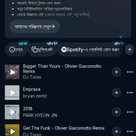
সহজেই কিউতে ট্র্যাক যোগ করুন
নতুন বৈশিষ্ট্যগুলিতে অগ্রিম প্রবেশাধিকার
কোনো বিজ্ঞাপন নেই
(
কোনো ব্যাঘাত নেই, শুধু সংগীত
)
আমাদের পরিকল্পনা দেখুন
NEW
সাইন ইন
সাইন ইন
তথ্য
ডুপ্লিকেট
Spotify-এ প্লেলিস্ট যোগ করুন
শ
Bigger Than Yours - Olivier Giacomotto
Remix
DJ Tonio
Empraxa
bryan zentz
2018
PARK HYEON JIN
Get The Funk - Olivier Giacomotto Remix
DJ Tonio