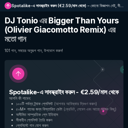
Spotalike-এ সাবস্ক্রাইব করুন
(
€2.59/মাস থেকে
)
–
কোনো বিজ্ঞাপন নেই, দীর্ঘতর প্লেলিস্ট, সম্পূর্ণ ইতিহাস এবং নতুন বৈশিষ্ট্যে প্রাথমিক প্রবেশাধিকার
DJ Tonio
এর
Bigger Than Yours
(Olivier Giacomotto Remix)
এর
মতো গান
101 গান, সময়ের অনুরূপ গান, উপভোগ করুন!
Spotalike-এ সাবস্ক্রাইব করুন
-
€2.59/মাস থেকে
আপনি কী পাবেন
:
১০০টি পর্যন্ত ট্র্যাক প্লেলিস্ট
(
আপনার আবিষ্কার দ্বিগুণ করুন
)
৫০M+ গানের জন্য বিস্তারিত ডেটা
(
ক্রেডিট, লেবেল এবং আরো অনেক কিছু
)
অসীমিত সাম্প্রতিক প্লে ইতিহাস
সীমাহীন প্লেলিস্ট তৈরি করুন
প্লেলিস্টে গান যোগ করুন