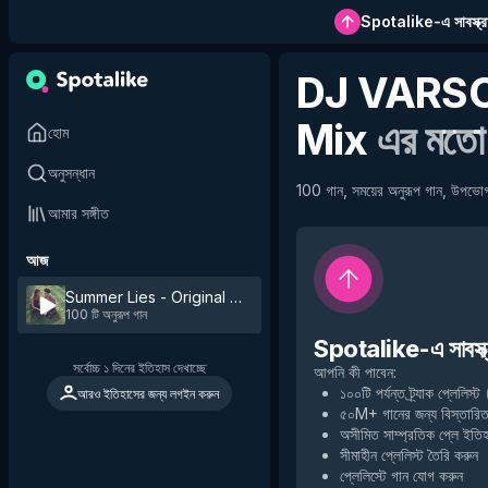
Spotalike-এ সাবস্ক্র
DJ VARS
Mix
এর মতো 
হোম
অনুসন্ধান
100 গান, সময়ের অনুরূপ গান, উপভোগ
আমার সঙ্গীত
আজ
Summer Lies - Original Mix
by
DJ VARSOVIE
100 টি অনুরূপ গান
Spotalike-এ সাবস্ক্
সর্বোচ্চ ১ দিনের ইতিহাস দেখাচ্ছে
আপনি কী পাবেন
:
১০০টি পর্যন্ত ট্র্যাক প্লেলিস্ট
আরও ইতিহাসের জন্য লগইন করুন
৫০M+ গানের জন্য বিস্তারিত
অসীমিত সাম্প্রতিক প্লে ইতি
সীমাহীন প্লেলিস্ট তৈরি করুন
প্লেলিস্টে গান যোগ করুন