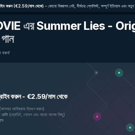
াইব করুন
(
€2.59/মাস থেকে
)
–
কোনো বিজ্ঞাপন নেই, দীর্ঘতর প্লেলিস্ট, সম্পূর্ণ ইতিহাস এবং নতুন 
OVIE
এর
Summer Lies - Orig
গান
 করুন!
রাইব করুন
-
€2.59/মাস থেকে
(
আপনার আবিষ্কার দ্বিগুণ করুন
)
 ডেটা
(
ক্রেডিট, লেবেল এবং আরো অনেক কিছু
)
হাস