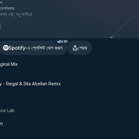
ুন
্রবেশাধিকার
াঘাত নেই, শুধু সংগীত
)
সাইন ইন
Spotify-এ প্লেলিস্ট যোগ করুন
শেয়ার
ginal Mix
ty - Regal & Sita Abellan Remix
nce Lab
on