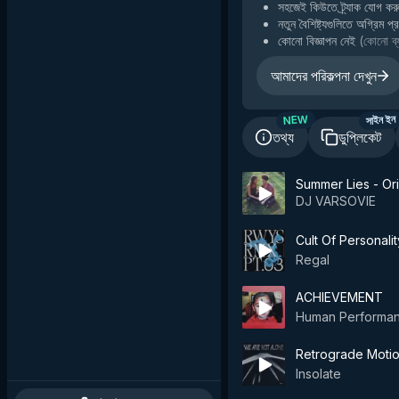
সহজেই কিউতে ট্র্যাক যোগ কর
নতুন বৈশিষ্ট্যগুলিতে অগ্রিম প
কোনো বিজ্ঞাপন নেই
(
কোনো ব্য
আমাদের পরিকল্পনা দেখুন
NEW
সাইন ইন
তথ্য
ডুপ্লিকেট
Summer Lies - Ori
DJ VARSOVIE
Cult Of Personali
Regal
ACHIEVEMENT
Human Performa
Retrograde Moti
Insolate