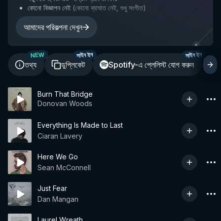
কোনো বিজ্ঞাপন নেই
(
কোনো ব্যাঘাত নেই, শুধু সংগীত
)
আমাদের পরিকল্পনা দেখুন
NEW
সাইন ইন
সাইন ইন
তথ্য
ডুপ্লিকেট
Spotify-এ প্লেলিস্ট যোগ করুন
শ
Burn That Bridge
Donovan Woods
Everything Is Made to Last
Ciaran Lavery
Here We Go
Sean McConnell
Just Fear
Dan Mangan
Laurel Wreath