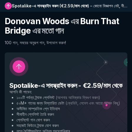
Spotalike-এ সাবস্ক্রাইব করুন
(
€2.59/মাস থেকে
)
–
কোনো বিজ্ঞাপন নেই, দীর্ঘতর প্লেলিস্ট, সম্পূর্ণ ইতিহাস এবং নতুন বৈশিষ্ট্যে প্রাথমিক প্রবেশাধিকার
Donovan Woods
এর
Burn That
Bridge
এর মতো গান
100 গান, সময়ের অনুরূপ গান, উপভোগ করুন!
Spotalike-এ সাবস্ক্রাইব করুন
-
€2.59/মাস থেকে
আপনি কী পাবেন
:
১০০টি পর্যন্ত ট্র্যাক প্লেলিস্ট
(
আপনার আবিষ্কার দ্বিগুণ করুন
)
৫০M+ গানের জন্য বিস্তারিত ডেটা
(
ক্রেডিট, লেবেল এবং আরো অনেক কিছু
)
অসীমিত সাম্প্রতিক প্লে ইতিহাস
সীমাহীন প্লেলিস্ট তৈরি করুন
প্লেলিস্টে গান যোগ করুন
সহজেই কিউতে ট্র্যাক যোগ করুন
নতুন বৈশিষ্ট্যগুলিতে অগ্রিম প্রবেশাধিকার