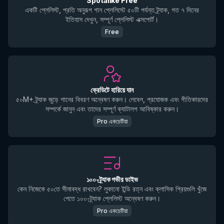
Spotalike Free
একটি প্লেলিস্ট, প্রতি অনুরূপ গান প্লেলিস্টে ৫০টি পর্যন্ত ট্র্যাক, গত ৭ দিনের
ইতিহাস দেখুন, সম্পূর্ণ প্লেলিস্ট এক্সপোর্ট।
Free
ক্রেডিটে হারিয়ে যান
৫০M+ ট্র্যাক জুড়ে গানের বিবরণ অন্বেষণ করুন। লেবেল, প্রযোজক এবং গীতিকারদের
সম্পর্কে জানুন এবং তাদের সম্পূর্ণ ক্যাটালগ আবিষ্কার করুন।
Pro একচেটিয়া
১০০-ট্র্যাক গভীর ডাইভ
কেন নিজেকে ৫০তে সীমাবদ্ধ রাখবেন? লুকানো ইন্ডি রত্ন এবং ক্লাসিক প্রিয়গুলি খুঁজে
পেতে ১০০-ট্র্যাক প্লেলিস্ট অন্বেষণ করুন।
Pro একচেটিয়া