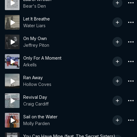
Bear's Den
Let It Breathe
Water Liars
On My Own
Jeffrey Piton
Only For A Moment
Arkells
Ran Away
Hollow Coves
Revival Day
Craig Cardiff
Sail on the Water
Molly Parden
You Can Have Mine (feat. The Secret Sisters)