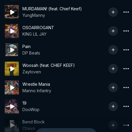
MURDAMAN! (feat. Chief Keef)
YungManny
OSOARROGANT
KING LIL JAY
Pain
DP Beats
Woosah (feat. CHIEF KEEF)
Zaytoven
Wrestle Mania
Marino Infantry
19
DooWop
Bend Block
Chavo