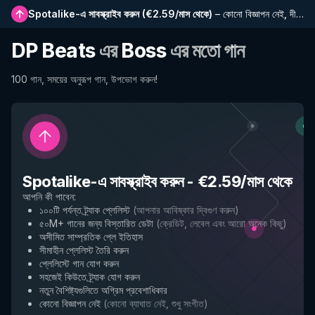
Spotalike-এ সাবস্ক্রাইব করুন
(
€2.59/মাস থেকে
)
–
কোনো বিজ্ঞাপন নেই, দীর্ঘতর প্লেলিস্ট, সম্পূর্ণ ইতিহাস এবং নতুন বৈশিষ্ট্যে প্রাথমিক প্রবেশাধিকার
DP Beats
এর
Boss
এর মতো গান
100 গান, সময়ের অনুরূপ গান, উপভোগ করুন!
Spotalike-এ সাবস্ক্রাইব করুন
-
€2.59/মাস থেকে
আপনি কী পাবেন
:
১০০টি পর্যন্ত ট্র্যাক প্লেলিস্ট
(
আপনার আবিষ্কার দ্বিগুণ করুন
)
৫০M+ গানের জন্য বিস্তারিত ডেটা
(
ক্রেডিট, লেবেল এবং আরো অনেক কিছু
)
অসীমিত সাম্প্রতিক প্লে ইতিহাস
সীমাহীন প্লেলিস্ট তৈরি করুন
প্লেলিস্টে গান যোগ করুন
সহজেই কিউতে ট্র্যাক যোগ করুন
নতুন বৈশিষ্ট্যগুলিতে অগ্রিম প্রবেশাধিকার
কোনো বিজ্ঞাপন নেই
(
কোনো ব্যাঘাত নেই, শুধু সংগীত
)