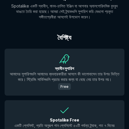
Spotalike একটি স্বাধীন, মানব-চালিত ইঞ্জিন যা আপনার অ্যালগোরিদমিক বুদ্বুদ
ভাঙতে তৈরি করা হয়েছে। আমরা সেই ট্র্যাকগুলি সুপারিশ করি যেগুলো প্রকৃত
সঙ্গীতপ্রেমীরা আসলেই উপভোগ করেন।
বৈশিষ্ট্য
স্বাধীন সুপারিশ
আমাদের সুপারিশগুলি আমাদের ব্যবহারকারীরা আসলে কী ভালোবাসেন তার উপর ভিত্তি
করে। স্ট্রিমিং সার্ভিসগুলি প্রচার করার জন্য যা বেছে নেয় তার উপর নয়।
Free
Spotalike Free
একটি প্লেলিস্ট, প্রতি অনুরূপ গান প্লেলিস্টে ৫০টি পর্যন্ত ট্র্যাক, গত ৭ দিনের