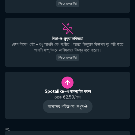
Pro একচেটিয়া
বিজ্ঞাপন-মুক্ত অভিজ্ঞতা
কোন বিক্ষেপ নেই – শুধু আপনি এবং সংগীত। আমরা ভিজুয়াল বিজ্ঞাপন দূর করি যাতে
আপনি সম্পূর্ণভাবে আবিষ্কারে নিমগ্ন হতে পারেন।
Pro একচেটিয়া
Spotalike-এ সাবস্ক্রাইব করুন
থেকে €2.59/মাস
আমাদের পরিকল্পনা দেখুন
মেনু