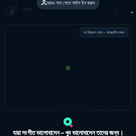
আরও গান পেতে সাইন ইন করুন
Blow
Gleesh
সব বিজ্ঞাপন সরান - সাবস্ক্রাইব করুন
যারা সংগীত ভালোবাসেন – খুব ভালোবাসেন তাদের জন্য।