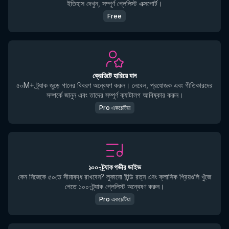
ইতিহাস দেখুন, সম্পূর্ণ প্লেলিস্ট এক্সপোর্ট।
Free
ক্রেডিটে হারিয়ে যান
৫০M+ ট্র্যাক জুড়ে গানের বিবরণ অন্বেষণ করুন। লেবেল, প্রযোজক এবং গীতিকারদের
সম্পর্কে জানুন এবং তাদের সম্পূর্ণ ক্যাটালগ আবিষ্কার করুন।
Pro একচেটিয়া
১০০-ট্র্যাক গভীর ডাইভ
কেন নিজেকে ৫০তে সীমাবদ্ধ রাখবেন? লুকানো ইন্ডি রত্ন এবং ক্লাসিক প্রিয়গুলি খুঁজে
পেতে ১০০-ট্র্যাক প্লেলিস্ট অন্বেষণ করুন।
Pro একচেটিয়া