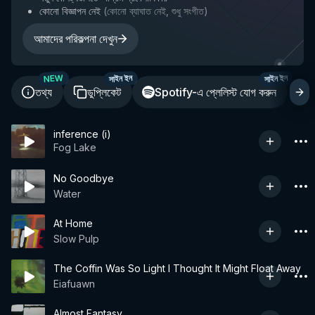
কোনো বিজ্ঞাপন নেই
(
কোনো ব্যাঘাত নেই, শুধু সংগীত
)
আমাদের পরিকল্পনা দেখুন
NEW
সাইন ইন
সাইন ইন
তথ্য
ডুপ্লিকেট
Spotify-এ প্লেলিস্ট যোগ করুন
শ
inference (i)
Fog Lake
No Goodbye
Water
At Home
Slow Pulp
The Coffin Was So Light I Thought It Might Float Away
Eiafuawn
Almost Fantasy