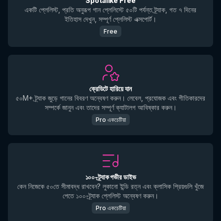
Spotalike Free
একটি প্লেলিস্ট, প্রতি অনুরূপ গান প্লেলিস্টে ৫০টি পর্যন্ত ট্র্যাক, গত ৭ দিনের
ইতিহাস দেখুন, সম্পূর্ণ প্লেলিস্ট এক্সপোর্ট।
Free
ক্রেডিটে হারিয়ে যান
৫০M+ ট্র্যাক জুড়ে গানের বিবরণ অন্বেষণ করুন। লেবেল, প্রযোজক এবং গীতিকারদের
সম্পর্কে জানুন এবং তাদের সম্পূর্ণ ক্যাটালগ আবিষ্কার করুন।
Pro একচেটিয়া
১০০-ট্র্যাক গভীর ডাইভ
কেন নিজেকে ৫০তে সীমাবদ্ধ রাখবেন? লুকানো ইন্ডি রত্ন এবং ক্লাসিক প্রিয়গুলি খুঁজে
পেতে ১০০-ট্র্যাক প্লেলিস্ট অন্বেষণ করুন।
Pro একচেটিয়া