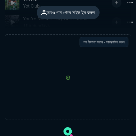
Yot Club
আরও গান পেতে সাইন ইন করুন
You're Not the Only One I Know
The Sundays
সব বিজ্ঞাপন সরান - সাবস্ক্রাইব করুন