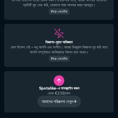
প্রতিটি মুড সেভ করি, যেকোনো সময় আপনার জন্য প্রস্তুত।
Pro একচেটিয়া
বিজ্ঞাপন-মুক্ত অভিজ্ঞতা
কোন বিক্ষেপ নেই – শুধু আপনি এবং সংগীত। আমরা ভিজুয়াল বিজ্ঞাপন দূর করি যাতে
আপনি সম্পূর্ণভাবে আবিষ্কারে নিমগ্ন হতে পারেন।
Pro একচেটিয়া
Spotalike-এ সাবস্ক্রাইব করুন
থেকে €2.59/মাস
আমাদের পরিকল্পনা দেখুন