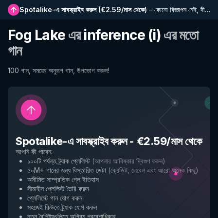
Spotalike-এ সাবস্ক্রাইব করুন
(
€2.59/মাস থেকে
)
–
কোনো বিজ্ঞাপন নেই, দীর্ঘতর প্লেলিস্ট, সম্পূর্ণ ইতিহাস এবং নতুন বৈশিষ্ট্যে প্রাথমিক প্রবেশাধিকার
Fog Lake
এর
inference (i)
এর মতো
গান
100 গান, সময়ের অনুরূপ গান, উপভোগ করুন!
Spotalike-এ সাবস্ক্রাইব করুন
-
€2.59/মাস থেকে
আপনি কী পাবেন
:
১০০টি পর্যন্ত ট্র্যাক প্লেলিস্ট
(
আপনার আবিষ্কার দ্বিগুণ করুন
)
৫০M+ গানের জন্য বিস্তারিত ডেটা
(
ক্রেডিট, লেবেল এবং আরো অনেক কিছু
)
অসীমিত সাম্প্রতিক প্লে ইতিহাস
সীমাহীন প্লেলিস্ট তৈরি করুন
প্লেলিস্টে গান যোগ করুন
সহজেই কিউতে ট্র্যাক যোগ করুন
নতুন বৈশিষ্ট্যগুলিতে অগ্রিম প্রবেশাধিকার