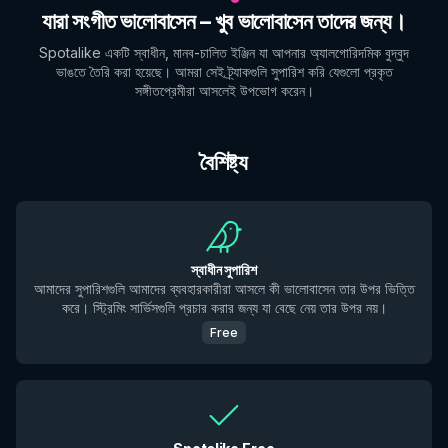
যারা সংগীত ভালোবাসেন – খুব ভালোবাসেন তাদের জন্য।
Spotalike একটি স্বাধীন, মানব-চালিত ইঞ্জিন যা আপনার অ্যালগোরিদমিক বুদ্বুদ
ভাঙতে তৈরি করা হয়েছে। আমরা সেই ট্র্যাকগুলি সুপারিশ করি যেগুলো প্রকৃত
সঙ্গীতপ্রেমীরা আসলেই উপভোগ করেন।
বৈশিষ্ট্য
স্বাধীন সুপারিশ
আমাদের সুপারিশগুলি আমাদের ব্যবহারকারীরা আসলে কী ভালোবাসেন তার উপর ভিত্তি
করে। স্ট্রিমিং সার্ভিসগুলি প্রচার করার জন্য যা বেছে নেয় তার উপর নয়।
Free