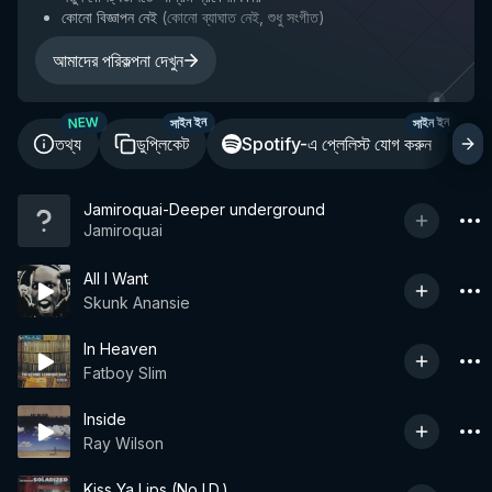
কোনো বিজ্ঞাপন নেই
(
কোনো ব্যাঘাত নেই, শুধু সংগীত
)
আমাদের পরিকল্পনা দেখুন
NEW
সাইন ইন
সাইন ইন
তথ্য
ডুপ্লিকেট
Spotify-এ প্লেলিস্ট যোগ করুন
শ
Jamiroquai-Deeper underground
Jamiroquai
All I Want
Skunk Anansie
In Heaven
Fatboy Slim
Inside
Ray Wilson
Kiss Ya Lips (No I.D.)