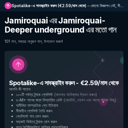
Spotalike-এ সাবস্ক্রাইব করুন
(
€2.59/মাস থেকে
)
–
কোনো বিজ্ঞাপন নেই, দীর্ঘতর প্লেলিস্ট, সম্পূর্ণ ইতিহাস এবং নতুন বৈশিষ্ট্যে প্রাথমিক প্রবেশাধিকার
Jamiroquai
এর
Jamiroquai-
Deeper underground
এর মতো গান
101 গান, সময়ের অনুরূপ গান, উপভোগ করুন!
Spotalike-এ সাবস্ক্রাইব করুন
-
€2.59/মাস থেকে
আপনি কী পাবেন
:
১০০টি পর্যন্ত ট্র্যাক প্লেলিস্ট
(
আপনার আবিষ্কার দ্বিগুণ করুন
)
৫০M+ গানের জন্য বিস্তারিত ডেটা
(
ক্রেডিট, লেবেল এবং আরো অনেক কিছু
)
অসীমিত সাম্প্রতিক প্লে ইতিহাস
সীমাহীন প্লেলিস্ট তৈরি করুন
প্লেলিস্টে গান যোগ করুন
সহজেই কিউতে ট্র্যাক যোগ করুন
নতুন বৈশিষ্ট্যগুলিতে অগ্রিম প্রবেশাধিকার