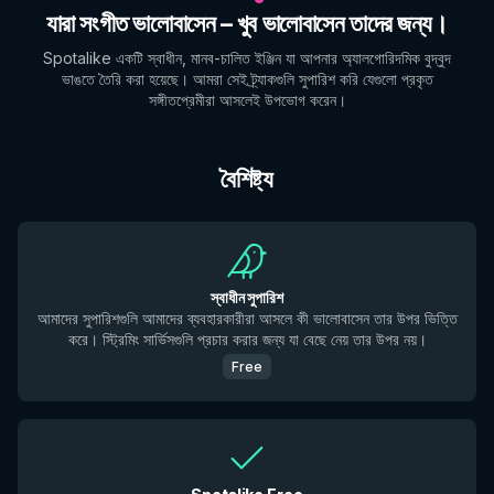
যারা সংগীত ভালোবাসেন – খুব ভালোবাসেন তাদের জন্য।
Spotalike একটি স্বাধীন, মানব-চালিত ইঞ্জিন যা আপনার অ্যালগোরিদমিক বুদ্বুদ
ভাঙতে তৈরি করা হয়েছে। আমরা সেই ট্র্যাকগুলি সুপারিশ করি যেগুলো প্রকৃত
সঙ্গীতপ্রেমীরা আসলেই উপভোগ করেন।
বৈশিষ্ট্য
স্বাধীন সুপারিশ
আমাদের সুপারিশগুলি আমাদের ব্যবহারকারীরা আসলে কী ভালোবাসেন তার উপর ভিত্তি
করে। স্ট্রিমিং সার্ভিসগুলি প্রচার করার জন্য যা বেছে নেয় তার উপর নয়।
Free