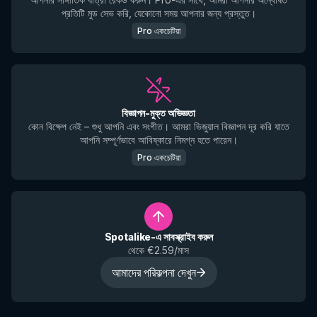
প্রতিটি মুড সেভ করি, যেকোনো সময় আপনার জন্য প্রস্তুত।
Pro একচেটিয়া
বিজ্ঞাপন-মুক্ত অভিজ্ঞতা
কোন বিক্ষেপ নেই – শুধু আপনি এবং সংগীত। আমরা ভিজুয়াল বিজ্ঞাপন দূর করি যাতে
আপনি সম্পূর্ণভাবে আবিষ্কারে নিমগ্ন হতে পারেন।
Pro একচেটিয়া
Spotalike-এ সাবস্ক্রাইব করুন
থেকে €2.59/মাস
আমাদের পরিকল্পনা দেখুন