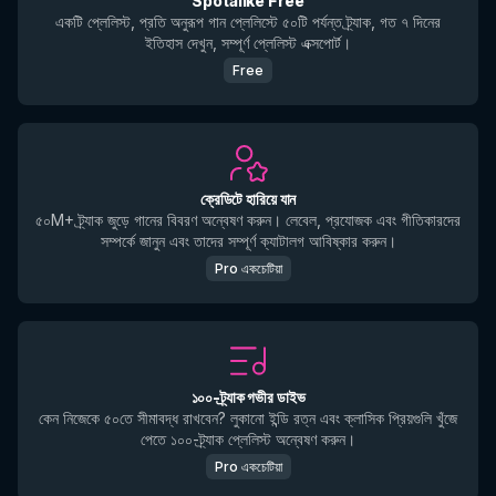
Spotalike Free
একটি প্লেলিস্ট, প্রতি অনুরূপ গান প্লেলিস্টে ৫০টি পর্যন্ত ট্র্যাক, গত ৭ দিনের
ইতিহাস দেখুন, সম্পূর্ণ প্লেলিস্ট এক্সপোর্ট।
Free
ক্রেডিটে হারিয়ে যান
৫০M+ ট্র্যাক জুড়ে গানের বিবরণ অন্বেষণ করুন। লেবেল, প্রযোজক এবং গীতিকারদের
সম্পর্কে জানুন এবং তাদের সম্পূর্ণ ক্যাটালগ আবিষ্কার করুন।
Pro একচেটিয়া
১০০-ট্র্যাক গভীর ডাইভ
কেন নিজেকে ৫০তে সীমাবদ্ধ রাখবেন? লুকানো ইন্ডি রত্ন এবং ক্লাসিক প্রিয়গুলি খুঁজে
পেতে ১০০-ট্র্যাক প্লেলিস্ট অন্বেষণ করুন।
Pro একচেটিয়া