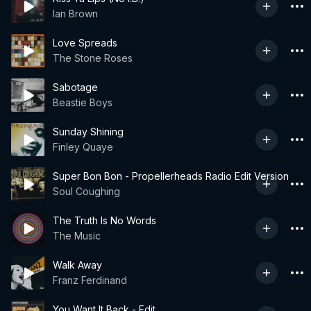
Ian Brown
Love Spreads
The Stone Roses
Sabotage
Beastie Boys
Sunday Shining
Finley Quaye
Super Bon Bon - Propellerheads Radio Edit Version
Soul Coughing
The Truth Is No Words
The Music
Walk Away
Franz Ferdinand
You Want It Back - Edit