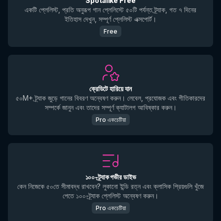
Spotalike Free
একটি প্লেলিস্ট, প্রতি অনুরূপ গান প্লেলিস্টে ৫০টি পর্যন্ত ট্র্যাক, গত ৭ দিনের
ইতিহাস দেখুন, সম্পূর্ণ প্লেলিস্ট এক্সপোর্ট।
Free
ক্রেডিটে হারিয়ে যান
৫০M+ ট্র্যাক জুড়ে গানের বিবরণ অন্বেষণ করুন। লেবেল, প্রযোজক এবং গীতিকারদের
সম্পর্কে জানুন এবং তাদের সম্পূর্ণ ক্যাটালগ আবিষ্কার করুন।
Pro একচেটিয়া
১০০-ট্র্যাক গভীর ডাইভ
কেন নিজেকে ৫০তে সীমাবদ্ধ রাখবেন? লুকানো ইন্ডি রত্ন এবং ক্লাসিক প্রিয়গুলি খুঁজে
পেতে ১০০-ট্র্যাক প্লেলিস্ট অন্বেষণ করুন।
Pro একচেটিয়া