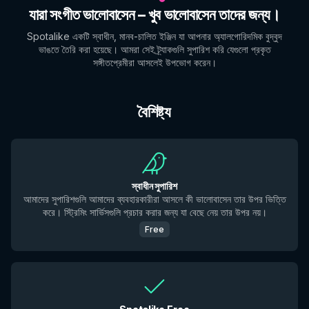
যারা সংগীত ভালোবাসেন – খুব ভালোবাসেন তাদের জন্য।
Spotalike একটি স্বাধীন, মানব-চালিত ইঞ্জিন যা আপনার অ্যালগোরিদমিক বুদ্বুদ
ভাঙতে তৈরি করা হয়েছে। আমরা সেই ট্র্যাকগুলি সুপারিশ করি যেগুলো প্রকৃত
সঙ্গীতপ্রেমীরা আসলেই উপভোগ করেন।
বৈশিষ্ট্য
স্বাধীন সুপারিশ
আমাদের সুপারিশগুলি আমাদের ব্যবহারকারীরা আসলে কী ভালোবাসেন তার উপর ভিত্তি
করে। স্ট্রিমিং সার্ভিসগুলি প্রচার করার জন্য যা বেছে নেয় তার উপর নয়।
Free