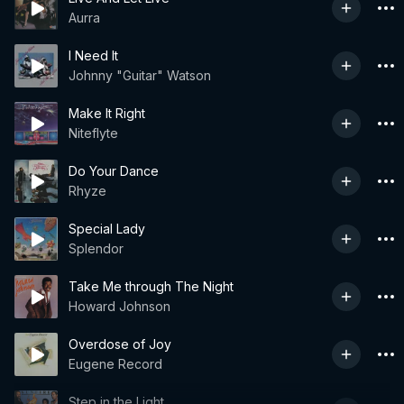
Aurra
I Need It
Johnny "Guitar" Watson
Make It Right
Niteflyte
Do Your Dance
Rhyze
Special Lady
Splendor
Take Me through The Night
Howard Johnson
Overdose of Joy
Eugene Record
Step in the Light