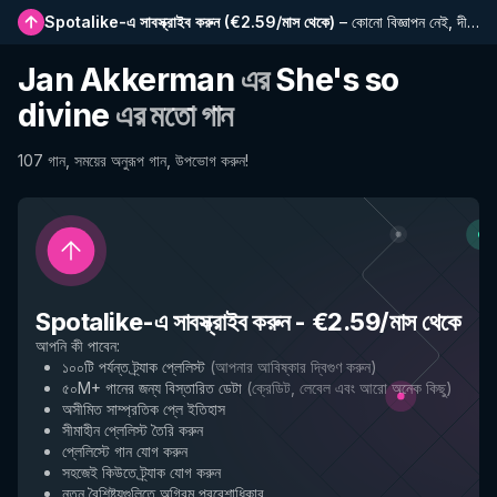
Spotalike-এ সাবস্ক্রাইব করুন
(
€2.59/মাস থেকে
)
–
কোনো বিজ্ঞাপন নেই, দীর্ঘতর প্লেলিস্ট, সম্পূর্ণ ইতিহাস এবং নতুন বৈশিষ্ট্যে প্রাথমিক প্রবেশাধিকার
Jan Akkerman
এর
She's so
divine
এর মতো গান
107 গান, সময়ের অনুরূপ গান, উপভোগ করুন!
Spotalike-এ সাবস্ক্রাইব করুন
-
€2.59/মাস থেকে
আপনি কী পাবেন
:
১০০টি পর্যন্ত ট্র্যাক প্লেলিস্ট
(
আপনার আবিষ্কার দ্বিগুণ করুন
)
৫০M+ গানের জন্য বিস্তারিত ডেটা
(
ক্রেডিট, লেবেল এবং আরো অনেক কিছু
)
অসীমিত সাম্প্রতিক প্লে ইতিহাস
সীমাহীন প্লেলিস্ট তৈরি করুন
প্লেলিস্টে গান যোগ করুন
সহজেই কিউতে ট্র্যাক যোগ করুন
নতুন বৈশিষ্ট্যগুলিতে অগ্রিম প্রবেশাধিকার