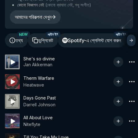
কোনো বিজ্ঞাপন নেই
(
কোনো ব্যাঘাত নেই, শুধু সংগীত
)
আমাদের পরিকল্পনা দেখুন
NEW
সাইন ইন
সাইন ইন
তথ্য
ডুপ্লিকেট
Spotify-এ প্লেলিস্ট যোগ করুন
শ
She's so divine
Jan Akkerman
Therm Warfare
Heatwave
Days Gone Past
Darrell Johnson
All About Love
Niteflyte
Till You Take My Love