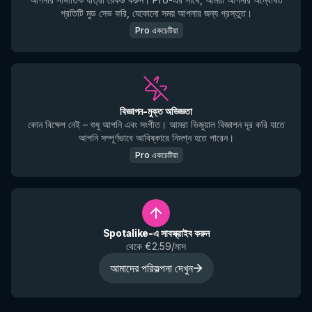
প্রতিটি মুড সেভ করি, যেকোনো সময় আপনার জন্য প্রস্তুত।
Pro একচেটিয়া
বিজ্ঞাপন-মুক্ত অভিজ্ঞতা
কোন বিক্ষেপ নেই – শুধু আপনি এবং সংগীত। আমরা ভিজুয়াল বিজ্ঞাপন দূর করি যাতে
আপনি সম্পূর্ণভাবে আবিষ্কারে নিমগ্ন হতে পারেন।
Pro একচেটিয়া
Spotalike-এ সাবস্ক্রাইব করুন
থেকে €2.59/মাস
আমাদের পরিকল্পনা দেখুন