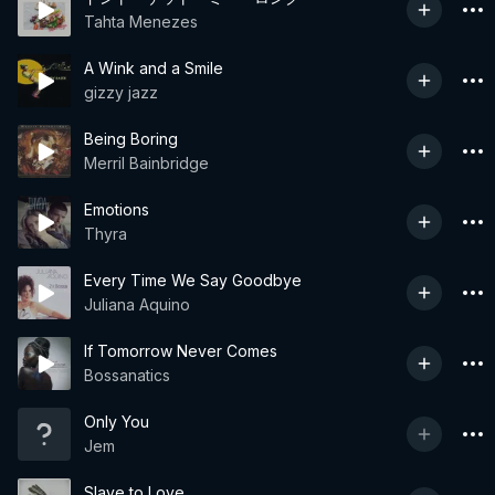
Tahta Menezes
A Wink and a Smile
gizzy jazz
Being Boring
Merril Bainbridge
Emotions
Thyra
Every Time We Say Goodbye
Juliana Aquino
If Tomorrow Never Comes
Bossanatics
Only You
Jem
Slave to Love