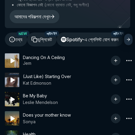
কোনো বিজ্ঞাপন নেই
(
কোনো ব্যাঘাত নেই, শুধু সংগীত
)
আমাদের পরিকল্পনা দেখুন
NEW
সাইন ইন
সাইন ইন
তথ্য
ডুপ্লিকেট
Spotify-এ প্লেলিস্ট যোগ করুন
শ
Dancing On A Ceiling
Jem
(Just Like) Starting Over
Kat Edmonson
Be My Baby
Leslie Mendelson
Does your mother know
Sonya
Health