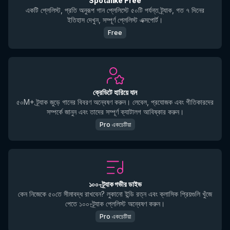
Spotalike Free
একটি প্লেলিস্ট, প্রতি অনুরূপ গান প্লেলিস্টে ৫০টি পর্যন্ত ট্র্যাক, গত ৭ দিনের
ইতিহাস দেখুন, সম্পূর্ণ প্লেলিস্ট এক্সপোর্ট।
Free
ক্রেডিটে হারিয়ে যান
৫০M+ ট্র্যাক জুড়ে গানের বিবরণ অন্বেষণ করুন। লেবেল, প্রযোজক এবং গীতিকারদের
সম্পর্কে জানুন এবং তাদের সম্পূর্ণ ক্যাটালগ আবিষ্কার করুন।
Pro একচেটিয়া
১০০-ট্র্যাক গভীর ডাইভ
কেন নিজেকে ৫০তে সীমাবদ্ধ রাখবেন? লুকানো ইন্ডি রত্ন এবং ক্লাসিক প্রিয়গুলি খুঁজে
পেতে ১০০-ট্র্যাক প্লেলিস্ট অন্বেষণ করুন।
Pro একচেটিয়া