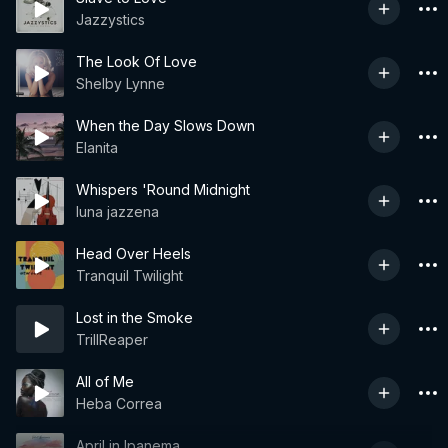
Jazzystics
The Look Of Love
Shelby Lynne
When the Day Slows Down
Elanita
Whispers 'Round Midnight
luna jazzena
Head Over Heels
Tranquil Twilight
Lost in the Smoke
TrillReaper
All of Me
Heba Correa
April in Ipanema