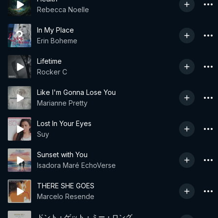
Rebecca Noelle
In My Place
Erin Boheme
Lifetime
Rocker C
Like I'm Gonna Lose You
Marianne Pretty
Lost In Your Eyes
Suy
Sunset with You
Isadora Maré EchoVerse
THERE SHE GOES
Marcelo Resende
ドント・ゲット・ミー・ロング