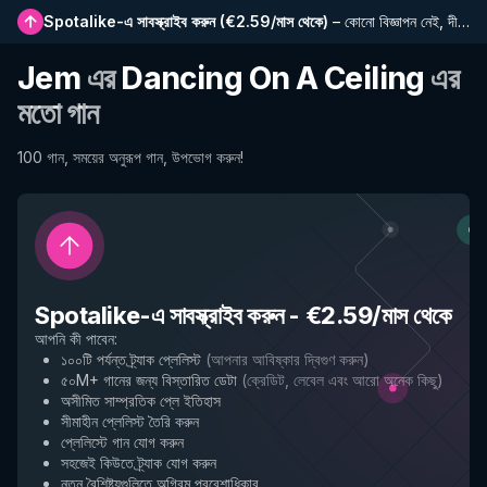
Spotalike-এ সাবস্ক্রাইব করুন
(
€2.59/মাস থেকে
)
–
কোনো বিজ্ঞাপন নেই, দীর্ঘতর প্লেলিস্ট, সম্পূর্ণ ইতিহাস এবং নতুন বৈশিষ্ট্যে প্রাথমিক প্রবেশাধিকার
Jem
এর
Dancing On A Ceiling
এর
মতো গান
100 গান, সময়ের অনুরূপ গান, উপভোগ করুন!
Spotalike-এ সাবস্ক্রাইব করুন
-
€2.59/মাস থেকে
আপনি কী পাবেন
:
১০০টি পর্যন্ত ট্র্যাক প্লেলিস্ট
(
আপনার আবিষ্কার দ্বিগুণ করুন
)
৫০M+ গানের জন্য বিস্তারিত ডেটা
(
ক্রেডিট, লেবেল এবং আরো অনেক কিছু
)
অসীমিত সাম্প্রতিক প্লে ইতিহাস
সীমাহীন প্লেলিস্ট তৈরি করুন
প্লেলিস্টে গান যোগ করুন
সহজেই কিউতে ট্র্যাক যোগ করুন
নতুন বৈশিষ্ট্যগুলিতে অগ্রিম প্রবেশাধিকার