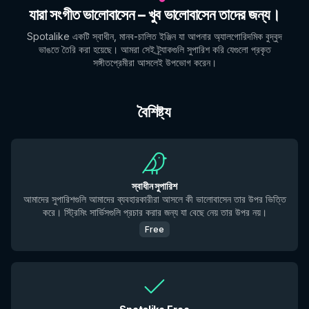
যারা সংগীত ভালোবাসেন – খুব ভালোবাসেন তাদের জন্য।
Spotalike একটি স্বাধীন, মানব-চালিত ইঞ্জিন যা আপনার অ্যালগোরিদমিক বুদ্বুদ
ভাঙতে তৈরি করা হয়েছে। আমরা সেই ট্র্যাকগুলি সুপারিশ করি যেগুলো প্রকৃত
সঙ্গীতপ্রেমীরা আসলেই উপভোগ করেন।
বৈশিষ্ট্য
স্বাধীন সুপারিশ
আমাদের সুপারিশগুলি আমাদের ব্যবহারকারীরা আসলে কী ভালোবাসেন তার উপর ভিত্তি
করে। স্ট্রিমিং সার্ভিসগুলি প্রচার করার জন্য যা বেছে নেয় তার উপর নয়।
Free