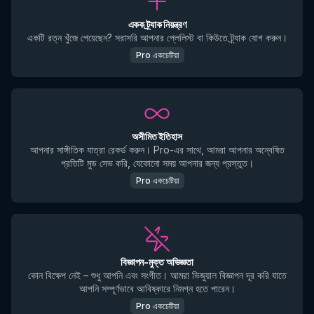
একক ট্র্যাক নিয়ন্ত্রণ
একটি রত্ন খুঁজে পেয়েছেন? সরাসরি আপনার প্লেলিস্ট বা কিউতে ট্র্যাক যোগ করুন।
Pro একচেটিয়া
অসীমিত ইতিহাস
আপনার সাঙ্গীতিক যাত্রা রেকর্ড করুন। Pro-এর সাথে, আমরা আপনার অন্বেষিত
প্রতিটি মুড সেভ করি, যেকোনো সময় আপনার জন্য প্রস্তুত।
Pro একচেটিয়া
বিজ্ঞাপন-মুক্ত অভিজ্ঞতা
কোন বিক্ষেপ নেই – শুধু আপনি এবং সংগীত। আমরা ভিজুয়াল বিজ্ঞাপন দূর করি যাতে
আপনি সম্পূর্ণভাবে আবিষ্কারে নিমগ্ন হতে পারেন।
Pro একচেটিয়া