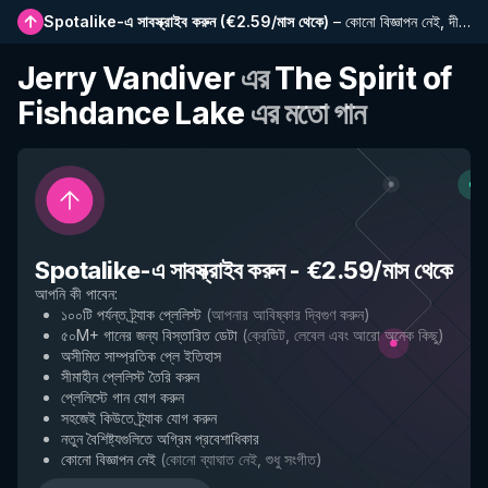
Spotalike-এ সাবস্ক্রাইব করুন
(
€2.59/মাস থেকে
)
–
কোনো বিজ্ঞাপন নেই, দীর্ঘতর প্লেলিস্ট, সম্পূর্ণ ইতিহাস এবং নতুন বৈশিষ্ট্যে প্রাথমিক প্রবেশাধিকার
Jerry Vandiver
এর
The Spirit of
Fishdance Lake
এর মতো গান
Spotalike-এ সাবস্ক্রাইব করুন
-
€2.59/মাস থেকে
আপনি কী পাবেন
:
১০০টি পর্যন্ত ট্র্যাক প্লেলিস্ট
(
আপনার আবিষ্কার দ্বিগুণ করুন
)
৫০M+ গানের জন্য বিস্তারিত ডেটা
(
ক্রেডিট, লেবেল এবং আরো অনেক কিছু
)
অসীমিত সাম্প্রতিক প্লে ইতিহাস
সীমাহীন প্লেলিস্ট তৈরি করুন
প্লেলিস্টে গান যোগ করুন
সহজেই কিউতে ট্র্যাক যোগ করুন
নতুন বৈশিষ্ট্যগুলিতে অগ্রিম প্রবেশাধিকার
কোনো বিজ্ঞাপন নেই
(
কোনো ব্যাঘাত নেই, শুধু সংগীত
)