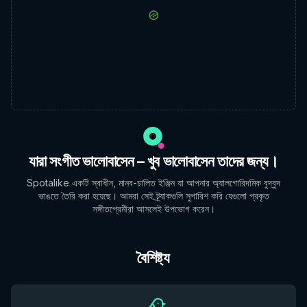
যারা সংগীত ভালোবাসেন – খুব ভালোবাসেন তাদের জন্য।
Spotalike একটি স্বাধীন, মানব-চালিত ইঞ্জিন যা আপনার অ্যালগোরিদমিক বুদ্বুদ
ভাঙতে তৈরি করা হয়েছে। আমরা সেই ট্র্যাকগুলি সুপারিশ করি যেগুলো প্রকৃত
সঙ্গীতপ্রেমীরা আসলেই উপভোগ করেন।
বৈশিষ্ট্য