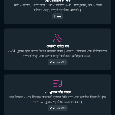
Spotalike Free
একটি প্লেলিস্ট, প্রতি অনুরূপ গান প্লেলিস্টে ৫০টি পর্যন্ত ট্র্যাক, গত ৭ দিনের
ইতিহাস দেখুন, সম্পূর্ণ প্লেলিস্ট এক্সপোর্ট।
Free
ক্রেডিটে হারিয়ে যান
৫০M+ ট্র্যাক জুড়ে গানের বিবরণ অন্বেষণ করুন। লেবেল, প্রযোজক এবং গীতিকারদের
সম্পর্কে জানুন এবং তাদের সম্পূর্ণ ক্যাটালগ আবিষ্কার করুন।
Pro একচেটিয়া
১০০-ট্র্যাক গভীর ডাইভ
কেন নিজেকে ৫০তে সীমাবদ্ধ রাখবেন? লুকানো ইন্ডি রত্ন এবং ক্লাসিক প্রিয়গুলি খুঁজে
পেতে ১০০-ট্র্যাক প্লেলিস্ট অন্বেষণ করুন।
Pro একচেটিয়া