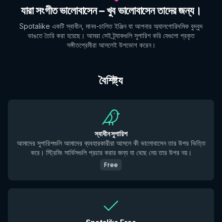
যারা সংগীত ভালোবাসেন – খুব ভালোবাসেন তাদের জন্য।
Spotalike একটি স্বাধীন, মানব-চালিত ইঞ্জিন যা আপনার অ্যালগোরিদমিক বুদ্বুদ
ভাঙতে তৈরি করা হয়েছে। আমরা সেই ট্র্যাকগুলি সুপারিশ করি যেগুলো প্রকৃত
সঙ্গীতপ্রেমীরা আসলেই উপভোগ করেন।
বৈশিষ্ট্য
স্বাধীন সুপারিশ
আমাদের সুপারিশগুলি আমাদের ব্যবহারকারীরা আসলে কী ভালোবাসেন তার উপর ভিত্তি
করে। স্ট্রিমিং সার্ভিসগুলি প্রচার করার জন্য যা বেছে নেয় তার উপর নয়।
Free