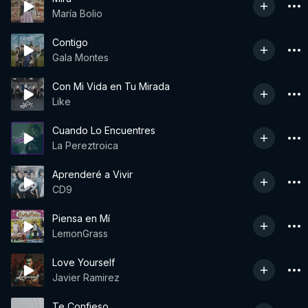
María Bolio
Contigo
Gala Montes
Con Mi Vida en Tu Mirada
Like
Cuando Lo Encuentres
La Pereztroica
Aprenderé a Vivir
CD9
Piensa en Mí
LemonGrass
Love Yourself
Javier Ramirez
Te Confieso