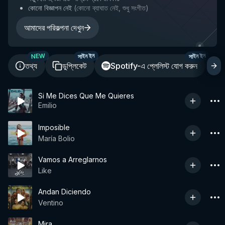
কোনো বিজ্ঞাপন নেই
(
কোনো ব্যাঘাত নেই, শুধু সংগীত
)
আমাদের পরিকল্পনা দেখুন
NEW
সাইন ইন
সাইন ইন
তথ্য
ডুপ্লিকেট
Spotify-এ প্লেলিস্ট যোগ করুন
শ
Si Me Dices Que Me Quieres
Emilio
Imposible
María Bolio
Vamos a Arreglarnos
Like
Andan Diciendo
Ventino
Mira