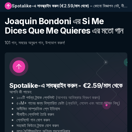
Spotalike-এ সাবস্ক্রাইব করুন
(
€2.59/মাস থেকে
)
–
কোনো বিজ্ঞাপন নেই, দীর্ঘতর প্লেলিস্ট, সম্পূর্ণ ইতিহাস এবং নতুন বৈশিষ্ট্যে প্রাথমিক প্রবেশাধিকার
Joaquin Bondoni
এর
Si Me
Dices Que Me Quieres
এর মতো গান
101 গান, সময়ের অনুরূপ গান, উপভোগ করুন!
Spotalike-এ সাবস্ক্রাইব করুন
-
€2.59/মাস থেকে
আপনি কী পাবেন
:
১০০টি পর্যন্ত ট্র্যাক প্লেলিস্ট
(
আপনার আবিষ্কার দ্বিগুণ করুন
)
৫০M+ গানের জন্য বিস্তারিত ডেটা
(
ক্রেডিট, লেবেল এবং আরো অনেক কিছু
)
অসীমিত সাম্প্রতিক প্লে ইতিহাস
সীমাহীন প্লেলিস্ট তৈরি করুন
প্লেলিস্টে গান যোগ করুন
সহজেই কিউতে ট্র্যাক যোগ করুন
নতুন বৈশিষ্ট্যগুলিতে অগ্রিম প্রবেশাধিকার