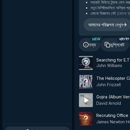
সহজেই কিউতে ট্র্যাক যোগ কর
নতুন বৈশিষ্ট্যগুলিতে অগ্রিম প
কোনো বিজ্ঞাপন নেই
(
কোনো ব্য
আমাদের পরিকল্পনা দেখুন
NEW
সাইন ইন
তথ্য
ডুপ্লিকেট
Searching for E.T
John Williams
The Helicopter C
John Frizzell
Gojira (Album Ver
David Arnold
Recruiting Office
James Newton H