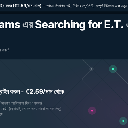
াইব করুন
(
€2.59/মাস থেকে
)
–
কোনো বিজ্ঞাপন নেই, দীর্ঘতর প্লেলিস্ট, সম্পূর্ণ ইতিহাস এবং নতুন 
iams
এর
Searching for E.T.
 করুন!
রাইব করুন
-
€2.59/মাস থেকে
(
আপনার আবিষ্কার দ্বিগুণ করুন
)
 ডেটা
(
ক্রেডিট, লেবেল এবং আরো অনেক কিছু
)
হাস