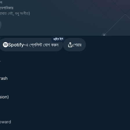
ুন
্রবেশাধিকার
াঘাত নেই, শুধু সংগীত
)
সাইন ইন
Spotify-এ প্লেলিস্ট যোগ করুন
শেয়ার
.
rash
sion)
oward