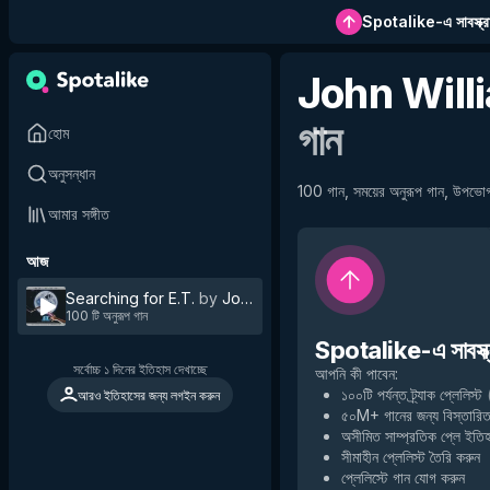
Spotalike-এ সাবস্ক্র
John Will
গান
হোম
অনুসন্ধান
100 গান, সময়ের অনুরূপ গান, উপভোগ
আমার সঙ্গীত
আজ
Searching for E.T.
by
John Williams
100 টি অনুরূপ গান
Spotalike-এ সাবস্ক্
সর্বোচ্চ ১ দিনের ইতিহাস দেখাচ্ছে
আপনি কী পাবেন
:
১০০টি পর্যন্ত ট্র্যাক প্লেলিস্ট
আরও ইতিহাসের জন্য লগইন করুন
৫০M+ গানের জন্য বিস্তারিত
অসীমিত সাম্প্রতিক প্লে ইতি
সীমাহীন প্লেলিস্ট তৈরি করুন
প্লেলিস্টে গান যোগ করুন