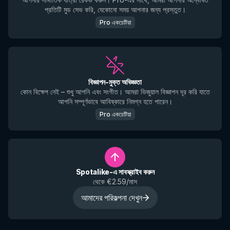
প্রতিটি মুড সেভ করি, যেকোনো সময় আপনার জন্য প্রস্তুত।
Pro একচেটিয়া
বিজ্ঞাপন-মুক্ত অভিজ্ঞতা
কোন বিক্ষেপ নেই – শুধু আপনি এবং সংগীত। আমরা ভিজুয়াল বিজ্ঞাপন দূর করি যাতে
আপনি সম্পূর্ণভাবে আবিষ্কারে নিমগ্ন হতে পারেন।
Pro একচেটিয়া
Spotalike-এ সাবস্ক্রাইব করুন
থেকে €2.59/মাস
আমাদের পরিকল্পনা দেখুন