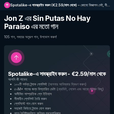
Spotalike-এ সাবস্ক্রাইব করুন
(
€2.59/মাস থেকে
)
–
কোনো বিজ্ঞাপন নেই, দীর্ঘতর প্লেলিস্ট, সম্পূর্ণ ইতিহাস এবং নতুন বৈশিষ্ট্যে প্রাথমিক প্রবেশাধিকার
Jon Z
এর
Sin Putas No Hay
Paraiso
এর মতো গান
105 গান, সময়ের অনুরূপ গান, উপভোগ করুন!
Spotalike-এ সাবস্ক্রাইব করুন
-
€2.59/মাস থেকে
আপনি কী পাবেন
:
১০০টি পর্যন্ত ট্র্যাক প্লেলিস্ট
(
আপনার আবিষ্কার দ্বিগুণ করুন
)
৫০M+ গানের জন্য বিস্তারিত ডেটা
(
ক্রেডিট, লেবেল এবং আরো অনেক কিছু
)
অসীমিত সাম্প্রতিক প্লে ইতিহাস
সীমাহীন প্লেলিস্ট তৈরি করুন
প্লেলিস্টে গান যোগ করুন
সহজেই কিউতে ট্র্যাক যোগ করুন
নতুন বৈশিষ্ট্যগুলিতে অগ্রিম প্রবেশাধিকার