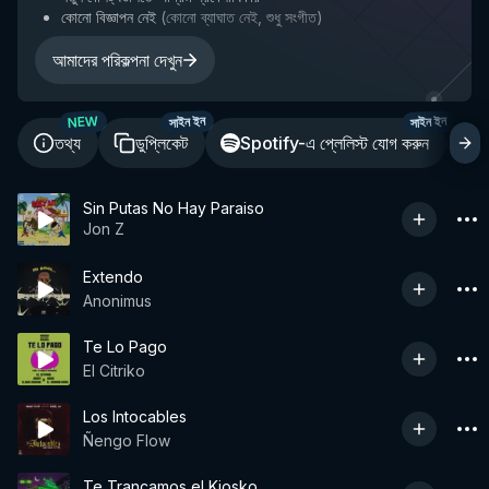
কোনো বিজ্ঞাপন নেই
(
কোনো ব্যাঘাত নেই, শুধু সংগীত
)
আমাদের পরিকল্পনা দেখুন
NEW
সাইন ইন
সাইন ইন
তথ্য
ডুপ্লিকেট
Spotify-এ প্লেলিস্ট যোগ করুন
শ
Sin Putas No Hay Paraiso
Jon Z
Extendo
Anonimus
Te Lo Pago
El Citriko
Los Intocables
Ñengo Flow
Te Trancamos el Kiosko