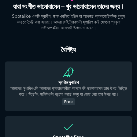
যারা সংগীত ভালোবাসেন – খুব ভালোবাসেন তাদের জন্য।
Spotalike একটি স্বাধীন, মানব-চালিত ইঞ্জিন যা আপনার অ্যালগোরিদমিক বুদ্বুদ
ভাঙতে তৈরি করা হয়েছে। আমরা সেই ট্র্যাকগুলি সুপারিশ করি যেগুলো প্রকৃত
সঙ্গীতপ্রেমীরা আসলেই উপভোগ করেন।
বৈশিষ্ট্য
স্বাধীন সুপারিশ
আমাদের সুপারিশগুলি আমাদের ব্যবহারকারীরা আসলে কী ভালোবাসেন তার উপর ভিত্তি
করে। স্ট্রিমিং সার্ভিসগুলি প্রচার করার জন্য যা বেছে নেয় তার উপর নয়।
Free