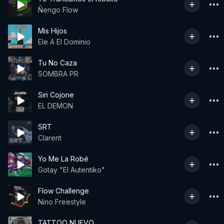
Ñengo Flow
Mis Hijos
Ele A El Dominio
Tu No Caza
SOMBRA PR
Sin Cojone
EL DEMON
SRT
Clarent
Yo Me La Robé
Gotay "El Autentiko"
Flow Challenge
Nino Freestyle
TATTOO NUEVO