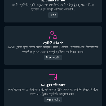
Spotalike Free
একটি প্লেলিস্ট, প্রতি অনুরূপ গান প্লেলিস্টে ৫০টি পর্যন্ত ট্র্যাক, গত ৭ দিনের
ইতিহাস দেখুন, সম্পূর্ণ প্লেলিস্ট এক্সপোর্ট।
Free
ক্রেডিটে হারিয়ে যান
৫০M+ ট্র্যাক জুড়ে গানের বিবরণ অন্বেষণ করুন। লেবেল, প্রযোজক এবং গীতিকারদের
সম্পর্কে জানুন এবং তাদের সম্পূর্ণ ক্যাটালগ আবিষ্কার করুন।
Pro একচেটিয়া
১০০-ট্র্যাক গভীর ডাইভ
কেন নিজেকে ৫০তে সীমাবদ্ধ রাখবেন? লুকানো ইন্ডি রত্ন এবং ক্লাসিক প্রিয়গুলি খুঁজে
পেতে ১০০-ট্র্যাক প্লেলিস্ট অন্বেষণ করুন।
Pro একচেটিয়া