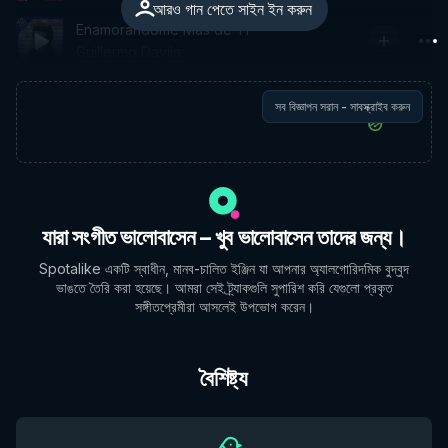
আরও গান পেতে সাইন ইন করুন
Enamorandome Mas de Ti
Guillermo Davila
সব বিজ্ঞাপন সরান - সাবস্ক্রাইব করুন
যারা সংগীত ভালোবাসেন – খুব ভালোবাসেন তাদের জন্য।
Spotalike একটি স্বাধীন, মানব-চালিত ইঞ্জিন যা আপনার অ্যালগোরিদমিক বুদ্বুদ
ভাঙতে তৈরি করা হয়েছে। আমরা সেই ট্র্যাকগুলি সুপারিশ করি যেগুলো প্রকৃত
সঙ্গীতপ্রেমীরা আসলেই উপভোগ করেন।
বৈশিষ্ট্য