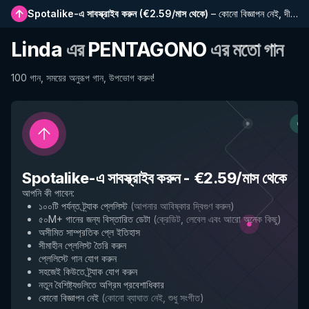
Spotalike-এ সাবস্ক্রাইব করুন
(
€2.59/মাস থেকে
)
–
কোনো বিজ্ঞাপন নেই, দীর্ঘতর প্লেলিস্ট, সম্পূর্ণ ইতিহাস এবং নতুন বৈশিষ্ট্যে প্রাথমিক প্রবেশাধিকার
Linda
এর
PENTAGONO
এর মতো গান
100 গান, সময়ের অনুরূপ গান, উপভোগ করুন!
Spotalike-এ সাবস্ক্রাইব করুন
-
€2.59/মাস থেকে
আপনি কী পাবেন
:
১০০টি পর্যন্ত ট্র্যাক প্লেলিস্ট
(
আপনার আবিষ্কার দ্বিগুণ করুন
)
৫০M+ গানের জন্য বিস্তারিত ডেটা
(
ক্রেডিট, লেবেল এবং আরো অনেক কিছু
)
অসীমিত সাম্প্রতিক প্লে ইতিহাস
সীমাহীন প্লেলিস্ট তৈরি করুন
প্লেলিস্টে গান যোগ করুন
সহজেই কিউতে ট্র্যাক যোগ করুন
নতুন বৈশিষ্ট্যগুলিতে অগ্রিম প্রবেশাধিকার
কোনো বিজ্ঞাপন নেই
(
কোনো ব্যাঘাত নেই, শুধু সংগীত
)