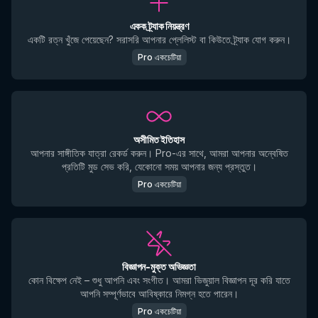
একক ট্র্যাক নিয়ন্ত্রণ
একটি রত্ন খুঁজে পেয়েছেন? সরাসরি আপনার প্লেলিস্ট বা কিউতে ট্র্যাক যোগ করুন।
Pro একচেটিয়া
অসীমিত ইতিহাস
আপনার সাঙ্গীতিক যাত্রা রেকর্ড করুন। Pro-এর সাথে, আমরা আপনার অন্বেষিত
প্রতিটি মুড সেভ করি, যেকোনো সময় আপনার জন্য প্রস্তুত।
Pro একচেটিয়া
বিজ্ঞাপন-মুক্ত অভিজ্ঞতা
কোন বিক্ষেপ নেই – শুধু আপনি এবং সংগীত। আমরা ভিজুয়াল বিজ্ঞাপন দূর করি যাতে
আপনি সম্পূর্ণভাবে আবিষ্কারে নিমগ্ন হতে পারেন।
Pro একচেটিয়া