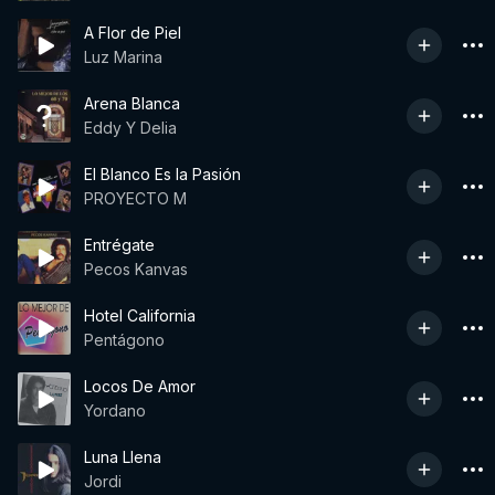
A Flor de Piel
Luz Marina
Arena Blanca
Eddy Y Delia
El Blanco Es la Pasión
PROYECTO M
Entrégate
Pecos Kanvas
Hotel California
Pentágono
Locos De Amor
Yordano
Luna Llena
Jordi