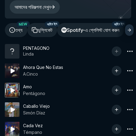
আমাদের পরিকল্পনা দেখুন
NEW
সাইন ইন
সাইন ইন
তথ্য
ডুপ্লিকেট
Spotify-এ প্লেলিস্ট যোগ করুন
শ
PENTAGONO
Linda
Ahora Que No Estas
A.Cinco
Amo
Pentágono
Caballo Viejo
Simón Díaz
Cada Vez
Témpano