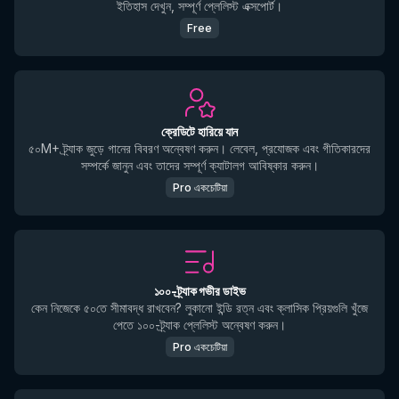
ইতিহাস দেখুন, সম্পূর্ণ প্লেলিস্ট এক্সপোর্ট।
Free
ক্রেডিটে হারিয়ে যান
৫০M+ ট্র্যাক জুড়ে গানের বিবরণ অন্বেষণ করুন। লেবেল, প্রযোজক এবং গীতিকারদের
সম্পর্কে জানুন এবং তাদের সম্পূর্ণ ক্যাটালগ আবিষ্কার করুন।
Pro একচেটিয়া
১০০-ট্র্যাক গভীর ডাইভ
কেন নিজেকে ৫০তে সীমাবদ্ধ রাখবেন? লুকানো ইন্ডি রত্ন এবং ক্লাসিক প্রিয়গুলি খুঁজে
পেতে ১০০-ট্র্যাক প্লেলিস্ট অন্বেষণ করুন।
Pro একচেটিয়া