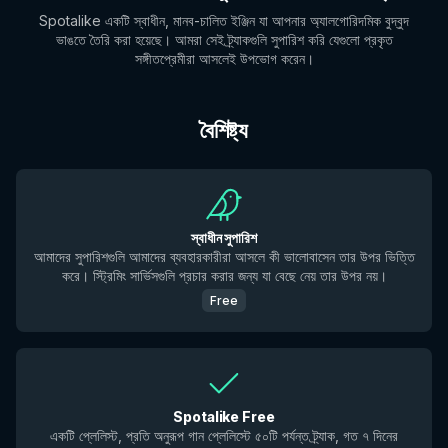
Spotalike একটি স্বাধীন, মানব-চালিত ইঞ্জিন যা আপনার অ্যালগোরিদমিক বুদ্বুদ
ভাঙতে তৈরি করা হয়েছে। আমরা সেই ট্র্যাকগুলি সুপারিশ করি যেগুলো প্রকৃত
সঙ্গীতপ্রেমীরা আসলেই উপভোগ করেন।
বৈশিষ্ট্য
স্বাধীন সুপারিশ
আমাদের সুপারিশগুলি আমাদের ব্যবহারকারীরা আসলে কী ভালোবাসেন তার উপর ভিত্তি
করে। স্ট্রিমিং সার্ভিসগুলি প্রচার করার জন্য যা বেছে নেয় তার উপর নয়।
Free
Spotalike Free
একটি প্লেলিস্ট, প্রতি অনুরূপ গান প্লেলিস্টে ৫০টি পর্যন্ত ট্র্যাক, গত ৭ দিনের