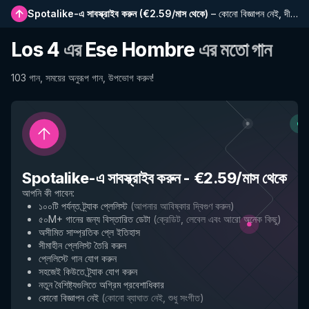
Spotalike-এ সাবস্ক্রাইব করুন
(
€2.59/মাস থেকে
)
–
কোনো বিজ্ঞাপন নেই, দীর্ঘতর প্লেলিস্ট, সম্পূর্ণ ইতিহাস এবং নতুন বৈশিষ্ট্যে প্রাথমিক প্রবেশাধিকার
Los 4
এর
Ese Hombre
এর মতো গান
103 গান, সময়ের অনুরূপ গান, উপভোগ করুন!
Spotalike-এ সাবস্ক্রাইব করুন
-
€2.59/মাস থেকে
আপনি কী পাবেন
:
১০০টি পর্যন্ত ট্র্যাক প্লেলিস্ট
(
আপনার আবিষ্কার দ্বিগুণ করুন
)
৫০M+ গানের জন্য বিস্তারিত ডেটা
(
ক্রেডিট, লেবেল এবং আরো অনেক কিছু
)
অসীমিত সাম্প্রতিক প্লে ইতিহাস
সীমাহীন প্লেলিস্ট তৈরি করুন
প্লেলিস্টে গান যোগ করুন
সহজেই কিউতে ট্র্যাক যোগ করুন
নতুন বৈশিষ্ট্যগুলিতে অগ্রিম প্রবেশাধিকার
কোনো বিজ্ঞাপন নেই
(
কোনো ব্যাঘাত নেই, শুধু সংগীত
)