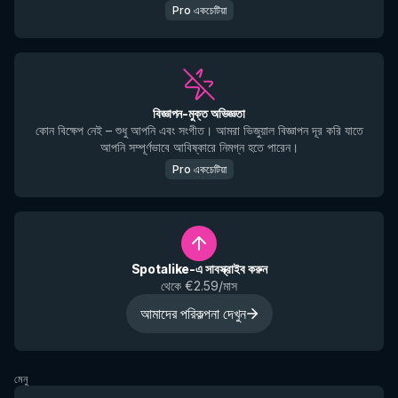
Pro একচেটিয়া
বিজ্ঞাপন-মুক্ত অভিজ্ঞতা
কোন বিক্ষেপ নেই – শুধু আপনি এবং সংগীত। আমরা ভিজুয়াল বিজ্ঞাপন দূর করি যাতে
আপনি সম্পূর্ণভাবে আবিষ্কারে নিমগ্ন হতে পারেন।
Pro একচেটিয়া
Spotalike-এ সাবস্ক্রাইব করুন
থেকে €2.59/মাস
আমাদের পরিকল্পনা দেখুন
মেনু