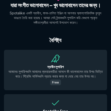
যারা সংগীত ভালোবাসেন – খুব ভালোবাসেন তাদের জন্য।
Spotalike একটি স্বাধীন, মানব-চালিত ইঞ্জিন যা আপনার অ্যালগোরিদমিক বুদ্বুদ
ভাঙতে তৈরি করা হয়েছে। আমরা সেই ট্র্যাকগুলি সুপারিশ করি যেগুলো প্রকৃত
সঙ্গীতপ্রেমীরা আসলেই উপভোগ করেন।
বৈশিষ্ট্য
স্বাধীন সুপারিশ
আমাদের সুপারিশগুলি আমাদের ব্যবহারকারীরা আসলে কী ভালোবাসেন তার উপর ভিত্তি
করে। স্ট্রিমিং সার্ভিসগুলি প্রচার করার জন্য যা বেছে নেয় তার উপর নয়।
Free