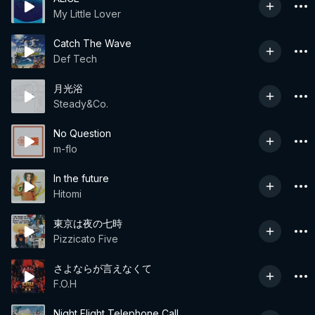
My Little Lover
Catch The Wave
Def Tech
月光浴
Steady&Co.
No Question
m-flo
In the future
Hitomi
東京は夜の七時
Pizzicato Five
さよならが言えなくて
F.O.H
Night Flight Telephone Call