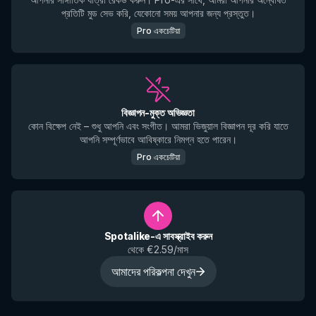
প্রতিটি মুড সেভ করি, যেকোনো সময় আপনার জন্য প্রস্তুত।
Pro একচেটিয়া
বিজ্ঞাপন-মুক্ত অভিজ্ঞতা
কোন বিক্ষেপ নেই – শুধু আপনি এবং সংগীত। আমরা ভিজুয়াল বিজ্ঞাপন দূর করি যাতে
আপনি সম্পূর্ণভাবে আবিষ্কারে নিমগ্ন হতে পারেন।
Pro একচেটিয়া
Spotalike-এ সাবস্ক্রাইব করুন
থেকে €2.59/মাস
আমাদের পরিকল্পনা দেখুন