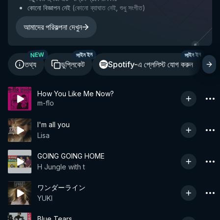
কোনো বিজ্ঞাপন নেই
(
কোনো ব্যাঘাত নেই, শুধু সংগীত
)
আমাদের পরিকল্পনা দেখুন
NEW
সাইন ইন
সাইন ইন
তথ্য
ডুপ্লিকেট
Spotify-এ প্লেলিস্ট যোগ করুন
শ
How You Like Me Now?
m-flo
I'm all you
Lisa
GOING GOING HOME
H Jungle with t
ワンダーライン
YUKI
Blue Tears