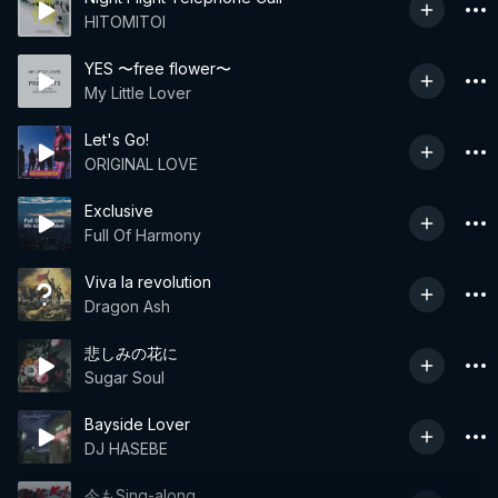
HITOMITOI
YES 〜free flower〜
My Little Lover
Let's Go!
ORIGINAL LOVE
Exclusive
Full Of Harmony
Viva la revolution
Dragon Ash
悲しみの花に
Sugar Soul
Bayside Lover
DJ HASEBE
今もSing-along