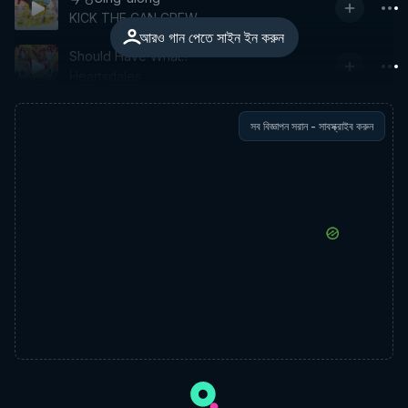
KICK THE CAN CREW
আরও গান পেতে সাইন ইন করুন
Should Have What!?
Heartsdales
সব বিজ্ঞাপন সরান - সাবস্ক্রাইব করুন