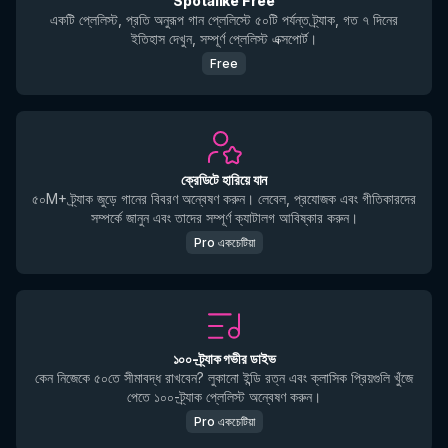
Spotalike Free
একটি প্লেলিস্ট, প্রতি অনুরূপ গান প্লেলিস্টে ৫০টি পর্যন্ত ট্র্যাক, গত ৭ দিনের
ইতিহাস দেখুন, সম্পূর্ণ প্লেলিস্ট এক্সপোর্ট।
Free
ক্রেডিটে হারিয়ে যান
৫০M+ ট্র্যাক জুড়ে গানের বিবরণ অন্বেষণ করুন। লেবেল, প্রযোজক এবং গীতিকারদের
সম্পর্কে জানুন এবং তাদের সম্পূর্ণ ক্যাটালগ আবিষ্কার করুন।
Pro একচেটিয়া
১০০-ট্র্যাক গভীর ডাইভ
কেন নিজেকে ৫০তে সীমাবদ্ধ রাখবেন? লুকানো ইন্ডি রত্ন এবং ক্লাসিক প্রিয়গুলি খুঁজে
পেতে ১০০-ট্র্যাক প্লেলিস্ট অন্বেষণ করুন।
Pro একচেটিয়া