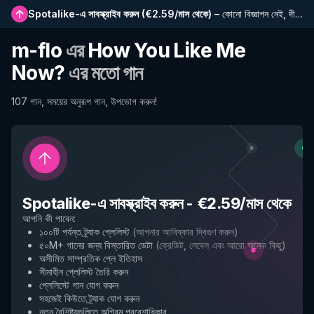
Spotalike-এ সাবস্ক্রাইব করুন
(
€2.59/মাস থেকে
)
–
কোনো বিজ্ঞাপন নেই, দীর্ঘতর প্লেলিস্ট, সম্পূর্ণ ইতিহাস এবং নতুন বৈশিষ্ট্যে প্রাথমিক প্রবেশাধিকার
m-flo
এর
How You Like Me
Now?
এর মতো গান
107 গান, সময়ের অনুরূপ গান, উপভোগ করুন!
Spotalike-এ সাবস্ক্রাইব করুন
-
€2.59/মাস থেকে
আপনি কী পাবেন
:
১০০টি পর্যন্ত ট্র্যাক প্লেলিস্ট
(
আপনার আবিষ্কার দ্বিগুণ করুন
)
৫০M+ গানের জন্য বিস্তারিত ডেটা
(
ক্রেডিট, লেবেল এবং আরো অনেক কিছু
)
অসীমিত সাম্প্রতিক প্লে ইতিহাস
সীমাহীন প্লেলিস্ট তৈরি করুন
প্লেলিস্টে গান যোগ করুন
সহজেই কিউতে ট্র্যাক যোগ করুন
নতুন বৈশিষ্ট্যগুলিতে অগ্রিম প্রবেশাধিকার