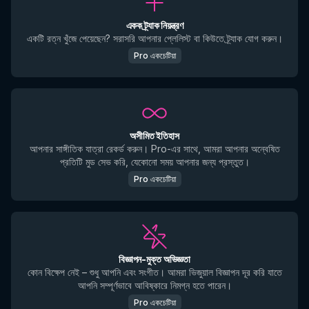
একক ট্র্যাক নিয়ন্ত্রণ
একটি রত্ন খুঁজে পেয়েছেন? সরাসরি আপনার প্লেলিস্ট বা কিউতে ট্র্যাক যোগ করুন।
Pro একচেটিয়া
অসীমিত ইতিহাস
আপনার সাঙ্গীতিক যাত্রা রেকর্ড করুন। Pro-এর সাথে, আমরা আপনার অন্বেষিত
প্রতিটি মুড সেভ করি, যেকোনো সময় আপনার জন্য প্রস্তুত।
Pro একচেটিয়া
বিজ্ঞাপন-মুক্ত অভিজ্ঞতা
কোন বিক্ষেপ নেই – শুধু আপনি এবং সংগীত। আমরা ভিজুয়াল বিজ্ঞাপন দূর করি যাতে
আপনি সম্পূর্ণভাবে আবিষ্কারে নিমগ্ন হতে পারেন।
Pro একচেটিয়া