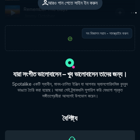
আরও গান পেতে সাইন ইন করুন
Remember The Days
Jimmy October
সব বিজ্ঞাপন সরান - সাবস্ক্রাইব করুন
যারা সংগীত ভালোবাসেন – খুব ভালোবাসেন তাদের জন্য।
Spotalike একটি স্বাধীন, মানব-চালিত ইঞ্জিন যা আপনার অ্যালগোরিদমিক বুদ্বুদ
ভাঙতে তৈরি করা হয়েছে। আমরা সেই ট্র্যাকগুলি সুপারিশ করি যেগুলো প্রকৃত
সঙ্গীতপ্রেমীরা আসলেই উপভোগ করেন।
বৈশিষ্ট্য