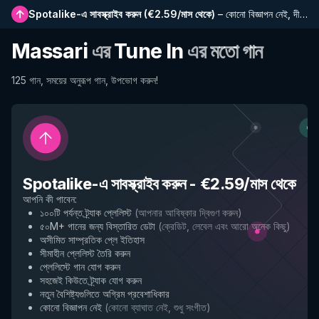
Spotalike-এ সাবস্ক্রাইব করুন
(
€2.59/মাস থেকে
)
–
কোনো বিজ্ঞাপন নেই, দীর্ঘতর প্লেলিস্ট, সম্পূর্ণ ইতিহাস এবং নতুন বৈশিষ্ট্যে প্রাথমিক প্রবেশাধিকার
Massari
এর
Tune In
এর মতো গান
125 গান, সময়ের অনুরূপ গান, উপভোগ করুন!
Spotalike-এ সাবস্ক্রাইব করুন
-
€2.59/মাস থেকে
আপনি কী পাবেন
:
১০০টি পর্যন্ত ট্র্যাক প্লেলিস্ট
(
আপনার আবিষ্কার দ্বিগুণ করুন
)
৫০M+ গানের জন্য বিস্তারিত ডেটা
(
ক্রেডিট, লেবেল এবং আরো অনেক কিছু
)
অসীমিত সাম্প্রতিক প্লে ইতিহাস
সীমাহীন প্লেলিস্ট তৈরি করুন
প্লেলিস্টে গান যোগ করুন
সহজেই কিউতে ট্র্যাক যোগ করুন
নতুন বৈশিষ্ট্যগুলিতে অগ্রিম প্রবেশাধিকার
কোনো বিজ্ঞাপন নেই
(
কোনো ব্যাঘাত নেই, শুধু সংগীত
)