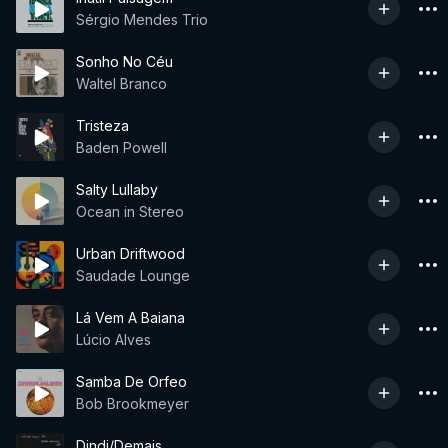
Sérgio Mendes Trio
Sonho No Céu
Waltel Branco
Tristeza
Baden Powell
Salty Lullaby
Ocean in Stereo
Urban Driftwood
Saudade Lounge
Lá Vem A Baiana
Lúcio Alves
Samba De Orfeo
Bob Brookmeyer
Dindi/Demais