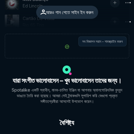
Ed Lincoln
আরও গান পেতে সাইন ইন করুন
Cartão De Visita
Rio 65 Trio
সব বিজ্ঞাপন সরান - সাবস্ক্রাইব করুন
যারা সংগীত ভালোবাসেন – খুব ভালোবাসেন তাদের জন্য।
Spotalike একটি স্বাধীন, মানব-চালিত ইঞ্জিন যা আপনার অ্যালগোরিদমিক বুদ্বুদ
ভাঙতে তৈরি করা হয়েছে। আমরা সেই ট্র্যাকগুলি সুপারিশ করি যেগুলো প্রকৃত
সঙ্গীতপ্রেমীরা আসলেই উপভোগ করেন।
বৈশিষ্ট্য