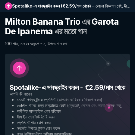
Spotalike-এ সাবস্ক্রাইব করুন
(
€2.59/মাস থেকে
)
–
কোনো বিজ্ঞাপন নেই, দীর্ঘতর প্লেলিস্ট, সম্পূর্ণ ইতিহাস এবং নতুন বৈশিষ্ট্যে প্রাথমিক প্রবেশাধিকার
Milton Banana Trio
এর
Garota
De Ipanema
এর মতো গান
100 গান, সময়ের অনুরূপ গান, উপভোগ করুন!
Spotalike-এ সাবস্ক্রাইব করুন
-
€2.59/মাস থেকে
আপনি কী পাবেন
:
১০০টি পর্যন্ত ট্র্যাক প্লেলিস্ট
(
আপনার আবিষ্কার দ্বিগুণ করুন
)
৫০M+ গানের জন্য বিস্তারিত ডেটা
(
ক্রেডিট, লেবেল এবং আরো অনেক কিছু
)
অসীমিত সাম্প্রতিক প্লে ইতিহাস
সীমাহীন প্লেলিস্ট তৈরি করুন
প্লেলিস্টে গান যোগ করুন
সহজেই কিউতে ট্র্যাক যোগ করুন
নতুন বৈশিষ্ট্যগুলিতে অগ্রিম প্রবেশাধিকার