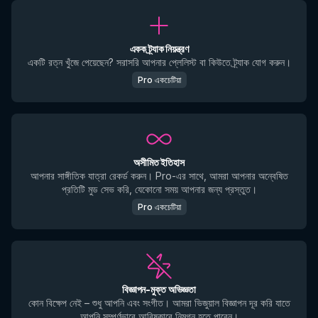
একক ট্র্যাক নিয়ন্ত্রণ
একটি রত্ন খুঁজে পেয়েছেন? সরাসরি আপনার প্লেলিস্ট বা কিউতে ট্র্যাক যোগ করুন।
Pro একচেটিয়া
অসীমিত ইতিহাস
আপনার সাঙ্গীতিক যাত্রা রেকর্ড করুন। Pro-এর সাথে, আমরা আপনার অন্বেষিত
প্রতিটি মুড সেভ করি, যেকোনো সময় আপনার জন্য প্রস্তুত।
Pro একচেটিয়া
বিজ্ঞাপন-মুক্ত অভিজ্ঞতা
কোন বিক্ষেপ নেই – শুধু আপনি এবং সংগীত। আমরা ভিজুয়াল বিজ্ঞাপন দূর করি যাতে
আপনি সম্পূর্ণভাবে আবিষ্কারে নিমগ্ন হতে পারেন।