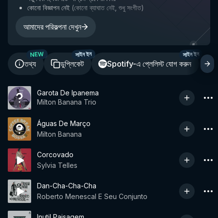
কোনো বিজ্ঞাপন নেই
(
কোনো ব্যাঘাত নেই, শুধু সংগীত
)
আমাদের পরিকল্পনা দেখুন
NEW
সাইন ইন
সাইন ইন
তথ্য
ডুপ্লিকেট
Spotify-এ প্লেলিস্ট যোগ করুন
শ
Garota De Ipanema
Milton Banana Trio
Águas De Março
Milton Banana
Corcovado
Sylvia Telles
Dan-Cha-Cha-Cha
Roberto Menescal E Seu Conjunto
Inutil Paisagem