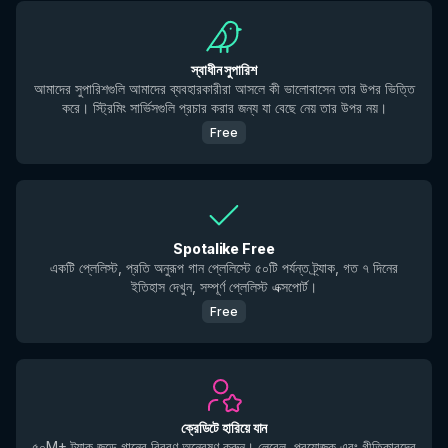
স্বাধীন সুপারিশ
আমাদের সুপারিশগুলি আমাদের ব্যবহারকারীরা আসলে কী ভালোবাসেন তার উপর ভিত্তি
করে। স্ট্রিমিং সার্ভিসগুলি প্রচার করার জন্য যা বেছে নেয় তার উপর নয়।
Free
Spotalike Free
একটি প্লেলিস্ট, প্রতি অনুরূপ গান প্লেলিস্টে ৫০টি পর্যন্ত ট্র্যাক, গত ৭ দিনের
ইতিহাস দেখুন, সম্পূর্ণ প্লেলিস্ট এক্সপোর্ট।
Free
ক্রেডিটে হারিয়ে যান
৫০M+ ট্র্যাক জুড়ে গানের বিবরণ অন্বেষণ করুন। লেবেল, প্রযোজক এবং গীতিকারদের