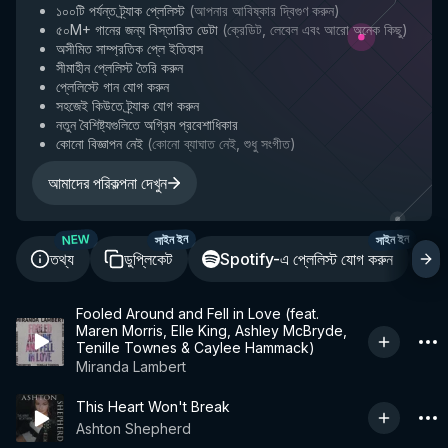
১০০টি পর্যন্ত ট্র্যাক প্লেলিস্ট
(
আপনার আবিষ্কার দ্বিগুণ করুন
)
৫০M+ গানের জন্য বিস্তারিত ডেটা
(
ক্রেডিট, লেবেল এবং আরো অনেক কিছু
)
অসীমিত সাম্প্রতিক প্লে ইতিহাস
সীমাহীন প্লেলিস্ট তৈরি করুন
প্লেলিস্টে গান যোগ করুন
সহজেই কিউতে ট্র্যাক যোগ করুন
নতুন বৈশিষ্ট্যগুলিতে অগ্রিম প্রবেশাধিকার
কোনো বিজ্ঞাপন নেই
(
কোনো ব্যাঘাত নেই, শুধু সংগীত
)
আমাদের পরিকল্পনা দেখুন
NEW
সাইন ইন
সাইন ইন
তথ্য
ডুপ্লিকেট
Spotify-এ প্লেলিস্ট যোগ করুন
শ
Fooled Around and Fell in Love (feat.
Maren Morris, Elle King, Ashley McBryde,
Tenille Townes & Caylee Hammack)
Miranda Lambert
This Heart Won't Break
Ashton Shepherd