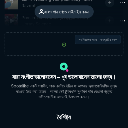
Razoof
আরও গান পেতে সাইন ইন করুন
Porn In The Woods (a bygone era)
Library Science
সব বিজ্ঞাপন সরান - সাবস্ক্রাইব করুন
যারা সংগীত ভালোবাসেন – খুব ভালোবাসেন তাদের জন্য।
Spotalike একটি স্বাধীন, মানব-চালিত ইঞ্জিন যা আপনার অ্যালগোরিদমিক বুদ্বুদ
ভাঙতে তৈরি করা হয়েছে। আমরা সেই ট্র্যাকগুলি সুপারিশ করি যেগুলো প্রকৃত
সঙ্গীতপ্রেমীরা আসলেই উপভোগ করেন।
বৈশিষ্ট্য