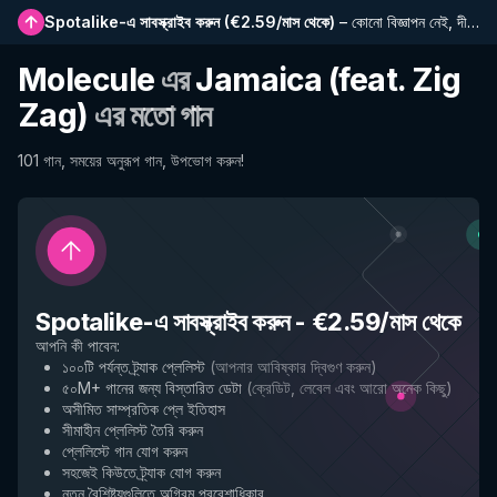
Spotalike-এ সাবস্ক্রাইব করুন
(
€2.59/মাস থেকে
)
–
কোনো বিজ্ঞাপন নেই, দীর্ঘতর প্লেলিস্ট, সম্পূর্ণ ইতিহাস এবং নতুন বৈশিষ্ট্যে প্রাথমিক প্রবেশাধিকার
Molecule
এর
Jamaica (feat. Zig
Zag)
এর মতো গান
101 গান, সময়ের অনুরূপ গান, উপভোগ করুন!
Spotalike-এ সাবস্ক্রাইব করুন
-
€2.59/মাস থেকে
আপনি কী পাবেন
:
১০০টি পর্যন্ত ট্র্যাক প্লেলিস্ট
(
আপনার আবিষ্কার দ্বিগুণ করুন
)
৫০M+ গানের জন্য বিস্তারিত ডেটা
(
ক্রেডিট, লেবেল এবং আরো অনেক কিছু
)
অসীমিত সাম্প্রতিক প্লে ইতিহাস
সীমাহীন প্লেলিস্ট তৈরি করুন
প্লেলিস্টে গান যোগ করুন
সহজেই কিউতে ট্র্যাক যোগ করুন
নতুন বৈশিষ্ট্যগুলিতে অগ্রিম প্রবেশাধিকার