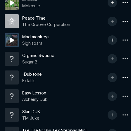
Molecule
Peace Time
The Groove Corporation
Mad monkeys
Sighisoara
Organic Swound
Sugar B.
-Dub tone
Extatik
Easy Lesson
Alchemy Dub
Skin DUB
TM Juke
Tse Tse Fly (Hi Tek Steppas Mix)