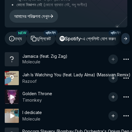
কোনো বিজ্ঞাপন নেই
(
কোনো ব্যাঘাত নেই, শুধু সংগীত
)
আমাদের পরিকল্পনা দেখুন
NEW
সাইন ইন
সাইন ইন
তথ্য
ডুপ্লিকেট
Spotify-এ প্লেলিস্ট যোগ করুন
শ
Jamaica (feat. Zig Zag)
Molecule
Jah Is Watching You (feat. Lady Alma) (Massivan Remix)
Razoof
Golden Throne
Timonkey
I dedicate
Molecule
Popcorn Slavery (Bombay Dub Orchestra's Opium Den 