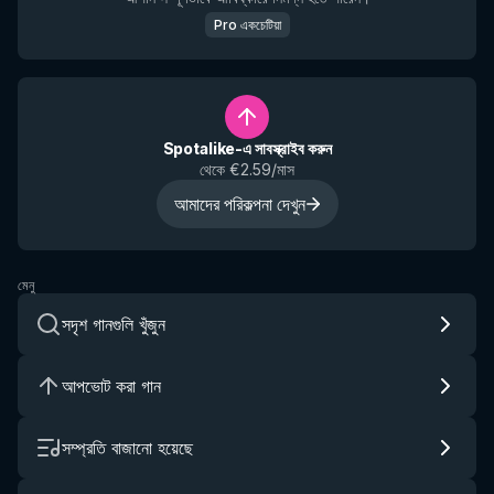
Pro একচেটিয়া
Spotalike-এ সাবস্ক্রাইব করুন
থেকে €2.59/মাস
আমাদের পরিকল্পনা দেখুন
মেনু
সদৃশ গানগুলি খুঁজুন
আপভোট করা গান
সম্প্রতি বাজানো হয়েছে