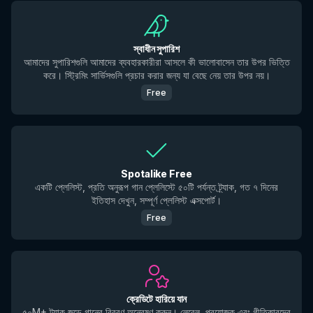
স্বাধীন সুপারিশ
আমাদের সুপারিশগুলি আমাদের ব্যবহারকারীরা আসলে কী ভালোবাসেন তার উপর ভিত্তি
করে। স্ট্রিমিং সার্ভিসগুলি প্রচার করার জন্য যা বেছে নেয় তার উপর নয়।
Free
Spotalike Free
একটি প্লেলিস্ট, প্রতি অনুরূপ গান প্লেলিস্টে ৫০টি পর্যন্ত ট্র্যাক, গত ৭ দিনের
ইতিহাস দেখুন, সম্পূর্ণ প্লেলিস্ট এক্সপোর্ট।
Free
ক্রেডিটে হারিয়ে যান
৫০M+ ট্র্যাক জুড়ে গানের বিবরণ অন্বেষণ করুন। লেবেল, প্রযোজক এবং গীতিকারদের