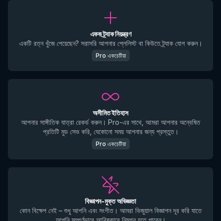
একক ট্র্যাক নিয়ন্ত্রণ
একটি রত্ন খুঁজে পেয়েছেন? সরাসরি আপনার প্লেলিস্ট বা কিউতে ট্র্যাক যোগ করুন।
Pro একচেটিয়া
অসীমিত ইতিহাস
আপনার সাঙ্গীতিক যাত্রা রেকর্ড করুন। Pro-এর সাথে, আমরা আপনার অন্বেষিত
প্রতিটি মুড সেভ করি, যেকোনো সময় আপনার জন্য প্রস্তুত।
Pro একচেটিয়া
বিজ্ঞাপন-মুক্ত অভিজ্ঞতা
কোন বিক্ষেপ নেই – শুধু আপনি এবং সংগীত। আমরা ভিজুয়াল বিজ্ঞাপন দূর করি যাতে
আপনি সম্পূর্ণভাবে আবিষ্কারে নিমগ্ন হতে পারেন।