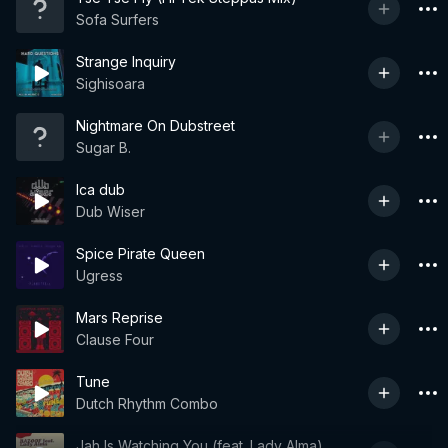
Sofa Surfers
Strange Inquiry
Sighisoara
Nightmare On Dubstreet
Sugar B.
Ica dub
Dub Wiser
Spice Pirate Queen
Ugress
Mars Reprise
Clause Four
Tune
Dutch Rhythm Combo
Jah Is Watching You (feat. Lady Alma)