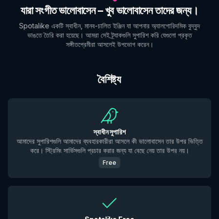
যারা সংগীত ভালোবাসেন – খুব ভালোবাসেন তাদের জন্য।
Spotalike একটি স্বাধীন, মানব-চালিত ইঞ্জিন যা আপনার অ্যালগোরিদমিক বুদ্বুদ
ভাঙতে তৈরি করা হয়েছে। আমরা সেই ট্র্যাকগুলি সুপারিশ করি যেগুলো প্রকৃত
সঙ্গীতপ্রেমীরা আসলেই উপভোগ করেন।
বৈশিষ্ট্য
স্বাধীন সুপারিশ
আমাদের সুপারিশগুলি আমাদের ব্যবহারকারীরা আসলে কী ভালোবাসেন তার উপর ভিত্তি
করে। স্ট্রিমিং সার্ভিসগুলি প্রচার করার জন্য যা বেছে নেয় তার উপর নয়।
Free