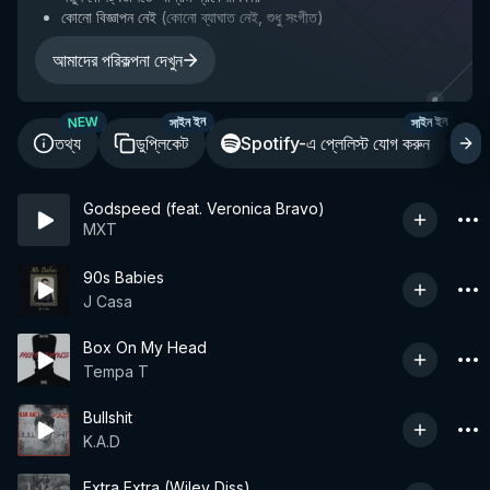
কোনো বিজ্ঞাপন নেই
(
কোনো ব্যাঘাত নেই, শুধু সংগীত
)
আমাদের পরিকল্পনা দেখুন
NEW
সাইন ইন
সাইন ইন
তথ্য
ডুপ্লিকেট
Spotify-এ প্লেলিস্ট যোগ করুন
শ
Godspeed (feat. Veronica Bravo)
MXT
90s Babies
J Casa
Box On My Head
Tempa T
Bullshit
K.A.D
Extra Extra (Wiley Diss)