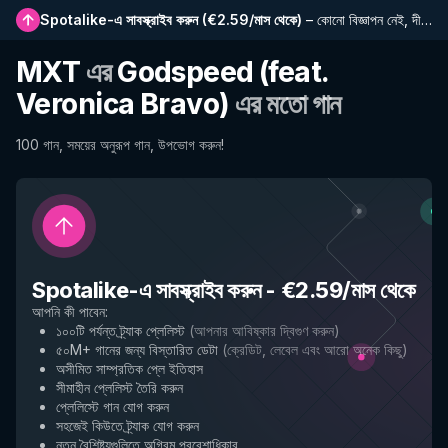
Spotalike-এ সাবস্ক্রাইব করুন
(
€2.59/মাস থেকে
)
–
কোনো বিজ্ঞাপন নেই, দীর্ঘতর প্লেলিস্ট, সম্পূর্ণ ইতিহাস এবং নতুন বৈশিষ্ট্যে প্রাথমিক প্রবেশাধিকার
MXT
এর
Godspeed (feat.
Veronica Bravo)
এর মতো গান
100 গান, সময়ের অনুরূপ গান, উপভোগ করুন!
Spotalike-এ সাবস্ক্রাইব করুন
-
€2.59/মাস থেকে
আপনি কী পাবেন
:
১০০টি পর্যন্ত ট্র্যাক প্লেলিস্ট
(
আপনার আবিষ্কার দ্বিগুণ করুন
)
৫০M+ গানের জন্য বিস্তারিত ডেটা
(
ক্রেডিট, লেবেল এবং আরো অনেক কিছু
)
অসীমিত সাম্প্রতিক প্লে ইতিহাস
সীমাহীন প্লেলিস্ট তৈরি করুন
প্লেলিস্টে গান যোগ করুন
সহজেই কিউতে ট্র্যাক যোগ করুন
নতুন বৈশিষ্ট্যগুলিতে অগ্রিম প্রবেশাধিকার