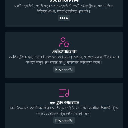
Spotalike Free
একটি প্লেলিস্ট, প্রতি অনুরূপ গান প্লেলিস্টে ৫০টি পর্যন্ত ট্র্যাক, গত ৭ দিনের
ইতিহাস দেখুন, সম্পূর্ণ প্লেলিস্ট এক্সপোর্ট।
Free
ক্রেডিটে হারিয়ে যান
৫০M+ ট্র্যাক জুড়ে গানের বিবরণ অন্বেষণ করুন। লেবেল, প্রযোজক এবং গীতিকারদের
সম্পর্কে জানুন এবং তাদের সম্পূর্ণ ক্যাটালগ আবিষ্কার করুন।
Pro একচেটিয়া
১০০-ট্র্যাক গভীর ডাইভ
কেন নিজেকে ৫০তে সীমাবদ্ধ রাখবেন? লুকানো ইন্ডি রত্ন এবং ক্লাসিক প্রিয়গুলি খুঁজে
পেতে ১০০-ট্র্যাক প্লেলিস্ট অন্বেষণ করুন।
Pro একচেটিয়া