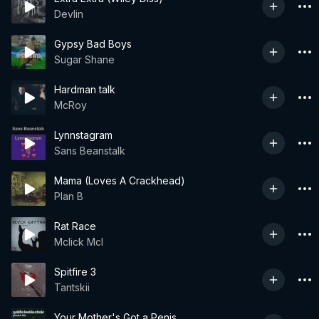
Devlin
Gypsy Bad Boys
Sugar Shane
Hardman talk
McRoy
Lynnstagram
Sans Beanstalk
Mama (Loves A Crackhead)
Plan B
Rat Race
Mclick Mcl
Spitfire 3
Tantskii
Your Mother's Got a Penis