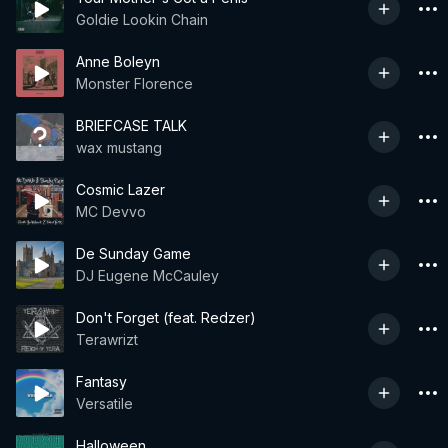
Goldie Lookin Chain
Anne Boleyn
Monster Florence
BRIEFCASE TALK
wax mustang
Cosmic Lazer
MC Devvo
De Sunday Game
DJ Eugene McCauley
Don't Forget (feat. Redzer)
Terawrizt
Fantasy
Versatile
Halloween