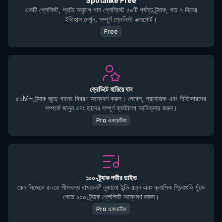
Spotalike Free
একটি প্লেলিস্ট, প্রতি অনুরূপ গান প্লেলিস্টে ৫০টি পর্যন্ত ট্র্যাক, গত ৭ দিনের
ইতিহাস দেখুন, সম্পূর্ণ প্লেলিস্ট এক্সপোর্ট।
Free
ক্রেডিটে হারিয়ে যান
৫০M+ ট্র্যাক জুড়ে গানের বিবরণ অন্বেষণ করুন। লেবেল, প্রযোজক এবং গীতিকারদের
সম্পর্কে জানুন এবং তাদের সম্পূর্ণ ক্যাটালগ আবিষ্কার করুন।
Pro একচেটিয়া
১০০-ট্র্যাক গভীর ডাইভ
কেন নিজেকে ৫০তে সীমাবদ্ধ রাখবেন? লুকানো ইন্ডি রত্ন এবং ক্লাসিক প্রিয়গুলি খুঁজে
পেতে ১০০-ট্র্যাক প্লেলিস্ট অন্বেষণ করুন।
Pro একচেটিয়া