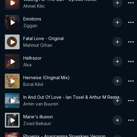
Ahmet Kilic
Emotions
Ziggan
Fatal Love - Original
Mahmut Orhan
Hellrazor
Alsa
Herneise (Original Mix)
Boral Kibil
In And Out Of Love - Ian Tosel & Arthur M Remix
Armin van Buuren
Marie's illusion
Zviad Bekauri
Phoenix - Anagramma Slowskies Version