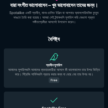
যারা সংগীত ভালোবাসেন – খুব ভালোবাসেন তাদের জন্য।
Spotalike একটি স্বাধীন, মানব-চালিত ইঞ্জিন যা আপনার অ্যালগোরিদমিক বুদ্বুদ
ভাঙতে তৈরি করা হয়েছে। আমরা সেই ট্র্যাকগুলি সুপারিশ করি যেগুলো প্রকৃত
সঙ্গীতপ্রেমীরা আসলেই উপভোগ করেন।
বৈশিষ্ট্য
স্বাধীন সুপারিশ
আমাদের সুপারিশগুলি আমাদের ব্যবহারকারীরা আসলে কী ভালোবাসেন তার উপর ভিত্তি
করে। স্ট্রিমিং সার্ভিসগুলি প্রচার করার জন্য যা বেছে নেয় তার উপর নয়।
Free