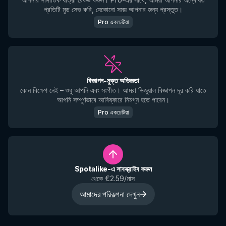
প্রতিটি মুড সেভ করি, যেকোনো সময় আপনার জন্য প্রস্তুত।
Pro একচেটিয়া
বিজ্ঞাপন-মুক্ত অভিজ্ঞতা
কোন বিক্ষেপ নেই – শুধু আপনি এবং সংগীত। আমরা ভিজুয়াল বিজ্ঞাপন দূর করি যাতে
আপনি সম্পূর্ণভাবে আবিষ্কারে নিমগ্ন হতে পারেন।
Pro একচেটিয়া
Spotalike-এ সাবস্ক্রাইব করুন
থেকে €2.59/মাস
আমাদের পরিকল্পনা দেখুন