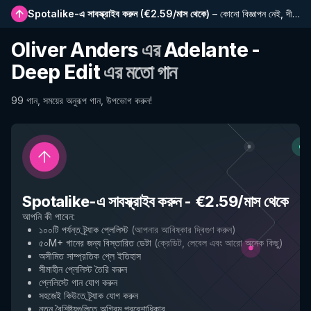
Spotalike-এ সাবস্ক্রাইব করুন
(
€2.59/মাস থেকে
)
–
কোনো বিজ্ঞাপন নেই, দীর্ঘতর প্লেলিস্ট, সম্পূর্ণ ইতিহাস এবং নতুন বৈশিষ্ট্যে প্রাথমিক প্রবেশাধিকার
Oliver Anders
এর
Adelante -
Deep Edit
এর মতো গান
99 গান, সময়ের অনুরূপ গান, উপভোগ করুন!
Spotalike-এ সাবস্ক্রাইব করুন
-
€2.59/মাস থেকে
আপনি কী পাবেন
:
১০০টি পর্যন্ত ট্র্যাক প্লেলিস্ট
(
আপনার আবিষ্কার দ্বিগুণ করুন
)
৫০M+ গানের জন্য বিস্তারিত ডেটা
(
ক্রেডিট, লেবেল এবং আরো অনেক কিছু
)
অসীমিত সাম্প্রতিক প্লে ইতিহাস
সীমাহীন প্লেলিস্ট তৈরি করুন
প্লেলিস্টে গান যোগ করুন
সহজেই কিউতে ট্র্যাক যোগ করুন
নতুন বৈশিষ্ট্যগুলিতে অগ্রিম প্রবেশাধিকার