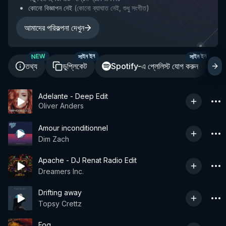
কোনো বিজ্ঞাপন নেই
(
কোনো ব্যাঘাত নেই, শুধু সংগীত
)
আমাদের পরিকল্পনা দেখুন
NEW
সাইন ইন
সাইন ইন
তথ্য
ডুপ্লিকেট
Spotify-এ প্লেলিস্ট যোগ করুন
শ
Adelante - Deep Edit
Oliver Anders
Amour inconditionnel
Dim Zach
Apache - DJ Renat Radio Edit
Dreamers Inc.
Drifting away
Topsy Crettz
Fog