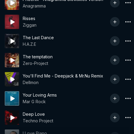
Anagramma
Risses
Ziggan
The Last Dance
H.A.Z.E
The temptation
Zero-Project
You'll Find Me - Deepjack & Mr.Nu Remix
Dellmon
Your Loving Arms
Mar G Rock
Deep Love
Techno Project
I Love Piano