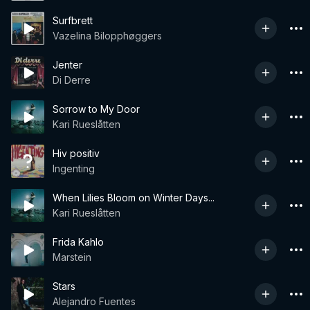
Surfbrett
Vazelina Bilopphøggers
Jenter
Di Derre
Sorrow to My Door
Kari Rueslåtten
Hiv positiv
Ingenting
When Lilies Bloom on Winter Days...
Kari Rueslåtten
Frida Kahlo
Marstein
Stars
Alejandro Fuentes