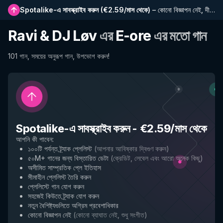
Spotalike-এ সাবস্ক্রাইব করুন
(
€2.59/মাস থেকে
)
–
কোনো বিজ্ঞাপন নেই, দীর্ঘতর প্লেলিস্ট, সম্পূর্ণ ইতিহাস এবং নতুন বৈশিষ্ট্যে প্রাথমিক প্রবেশাধিকার
Ravi & DJ Løv
এর
E-ore
এর মতো গান
101 গান, সময়ের অনুরূপ গান, উপভোগ করুন!
Spotalike-এ সাবস্ক্রাইব করুন
-
€2.59/মাস থেকে
আপনি কী পাবেন
:
১০০টি পর্যন্ত ট্র্যাক প্লেলিস্ট
(
আপনার আবিষ্কার দ্বিগুণ করুন
)
৫০M+ গানের জন্য বিস্তারিত ডেটা
(
ক্রেডিট, লেবেল এবং আরো অনেক কিছু
)
অসীমিত সাম্প্রতিক প্লে ইতিহাস
সীমাহীন প্লেলিস্ট তৈরি করুন
প্লেলিস্টে গান যোগ করুন
সহজেই কিউতে ট্র্যাক যোগ করুন
নতুন বৈশিষ্ট্যগুলিতে অগ্রিম প্রবেশাধিকার
কোনো বিজ্ঞাপন নেই
(
কোনো ব্যাঘাত নেই, শুধু সংগীত
)