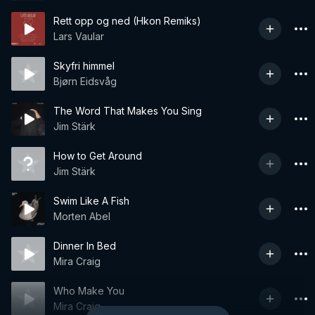
Rett opp og ned (Hkon Remiks)
Lars Vaular
Skyfri himmel
Bjørn Eidsvåg
The Word That Makes You Sing
Jim Stärk
How to Get Around
Jim Stärk
Swim Like A Fish
Morten Abel
Dinner In Bed
Mira Craig
Who Make You
Mira Craig