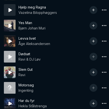
Hjelp meg Ragna
Vazelina Bilopphøggers
Yes Man
Bjørn Johan Muri
Levva livet
Åge Aleksandersen
Dødsøt
Ravi & DJ Løv
Slem Gut
Ravi
Motorsag
Ingenting
Har du fyr
Hekla Stålstrenga