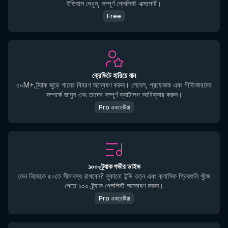
ইতিহাস দেখুন, সম্পূর্ণ প্লেলিস্ট এক্সপোর্ট।
Free
ক্রেডিটে হারিয়ে যান
৫০M+ ট্র্যাক জুড়ে গানের বিবরণ অন্বেষণ করুন। লেবেল, প্রযোজক এবং গীতিকারদের
সম্পর্কে জানুন এবং তাদের সম্পূর্ণ ক্যাটালগ আবিষ্কার করুন।
Pro একচেটিয়া
১০০-ট্র্যাক গভীর ডাইভ
কেন নিজেকে ৫০তে সীমাবদ্ধ রাখবেন? লুকানো ইন্ডি রত্ন এবং ক্লাসিক প্রিয়গুলি খুঁজে
পেতে ১০০-ট্র্যাক প্লেলিস্ট অন্বেষণ করুন।
Pro একচেটিয়া