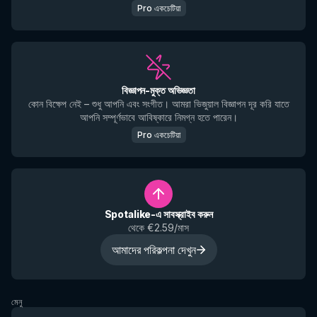
Pro একচেটিয়া
বিজ্ঞাপন-মুক্ত অভিজ্ঞতা
কোন বিক্ষেপ নেই – শুধু আপনি এবং সংগীত। আমরা ভিজুয়াল বিজ্ঞাপন দূর করি যাতে
আপনি সম্পূর্ণভাবে আবিষ্কারে নিমগ্ন হতে পারেন।
Pro একচেটিয়া
Spotalike-এ সাবস্ক্রাইব করুন
থেকে €2.59/মাস
আমাদের পরিকল্পনা দেখুন
মেনু