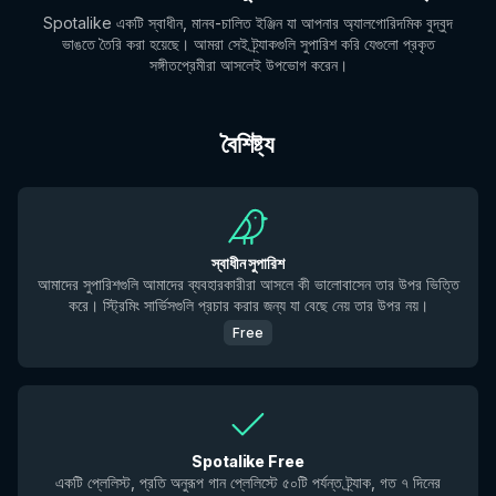
Spotalike একটি স্বাধীন, মানব-চালিত ইঞ্জিন যা আপনার অ্যালগোরিদমিক বুদ্বুদ
ভাঙতে তৈরি করা হয়েছে। আমরা সেই ট্র্যাকগুলি সুপারিশ করি যেগুলো প্রকৃত
সঙ্গীতপ্রেমীরা আসলেই উপভোগ করেন।
বৈশিষ্ট্য
স্বাধীন সুপারিশ
আমাদের সুপারিশগুলি আমাদের ব্যবহারকারীরা আসলে কী ভালোবাসেন তার উপর ভিত্তি
করে। স্ট্রিমিং সার্ভিসগুলি প্রচার করার জন্য যা বেছে নেয় তার উপর নয়।
Free
Spotalike Free
একটি প্লেলিস্ট, প্রতি অনুরূপ গান প্লেলিস্টে ৫০টি পর্যন্ত ট্র্যাক, গত ৭ দিনের