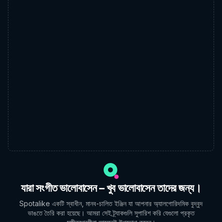
যারা সংগীত ভালোবাসেন – খুব ভালোবাসেন তাদের জন্য।
Spotalike একটি স্বাধীন, মানব-চালিত ইঞ্জিন যা আপনার অ্যালগোরিদমিক বুদ্বুদ
ভাঙতে তৈরি করা হয়েছে। আমরা সেই ট্র্যাকগুলি সুপারিশ করি যেগুলো প্রকৃত