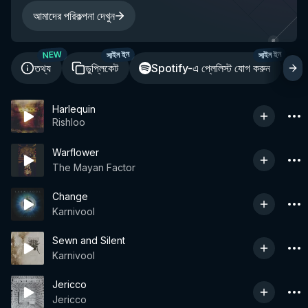
আমাদের পরিকল্পনা দেখুন
NEW
সাইন ইন
সাইন ইন
তথ্য
ডুপ্লিকেট
Spotify-এ প্লেলিস্ট যোগ করুন
শ
Harlequin
Rishloo
Warflower
The Mayan Factor
Change
Karnivool
Sewn and Silent
Karnivool
Jericco
Jericco