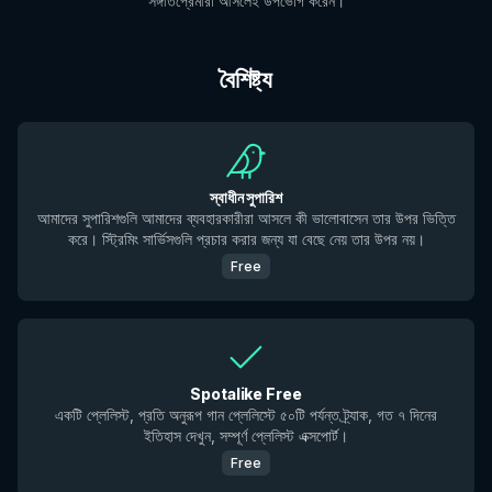
সঙ্গীতপ্রেমীরা আসলেই উপভোগ করেন।
বৈশিষ্ট্য
স্বাধীন সুপারিশ
আমাদের সুপারিশগুলি আমাদের ব্যবহারকারীরা আসলে কী ভালোবাসেন তার উপর ভিত্তি
করে। স্ট্রিমিং সার্ভিসগুলি প্রচার করার জন্য যা বেছে নেয় তার উপর নয়।
Free
Spotalike Free
একটি প্লেলিস্ট, প্রতি অনুরূপ গান প্লেলিস্টে ৫০টি পর্যন্ত ট্র্যাক, গত ৭ দিনের
ইতিহাস দেখুন, সম্পূর্ণ প্লেলিস্ট এক্সপোর্ট।
Free