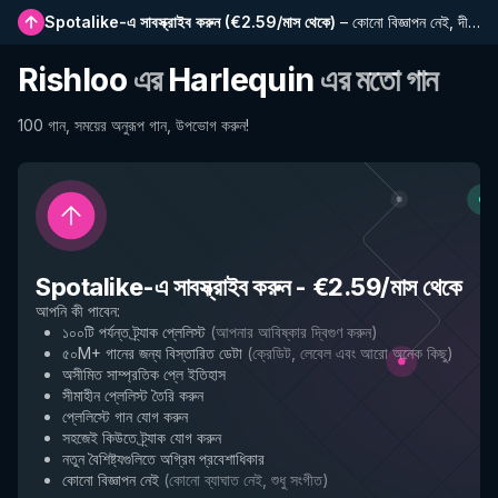
Spotalike-এ সাবস্ক্রাইব করুন
(
€2.59/মাস থেকে
)
–
কোনো বিজ্ঞাপন নেই, দীর্ঘতর প্লেলিস্ট, সম্পূর্ণ ইতিহাস এবং নতুন বৈশিষ্ট্যে প্রাথমিক প্রবেশাধিকার
Rishloo
এর
Harlequin
এর মতো গান
100 গান, সময়ের অনুরূপ গান, উপভোগ করুন!
Spotalike-এ সাবস্ক্রাইব করুন
-
€2.59/মাস থেকে
আপনি কী পাবেন
:
১০০টি পর্যন্ত ট্র্যাক প্লেলিস্ট
(
আপনার আবিষ্কার দ্বিগুণ করুন
)
৫০M+ গানের জন্য বিস্তারিত ডেটা
(
ক্রেডিট, লেবেল এবং আরো অনেক কিছু
)
অসীমিত সাম্প্রতিক প্লে ইতিহাস
সীমাহীন প্লেলিস্ট তৈরি করুন
প্লেলিস্টে গান যোগ করুন
সহজেই কিউতে ট্র্যাক যোগ করুন
নতুন বৈশিষ্ট্যগুলিতে অগ্রিম প্রবেশাধিকার
কোনো বিজ্ঞাপন নেই
(
কোনো ব্যাঘাত নেই, শুধু সংগীত
)