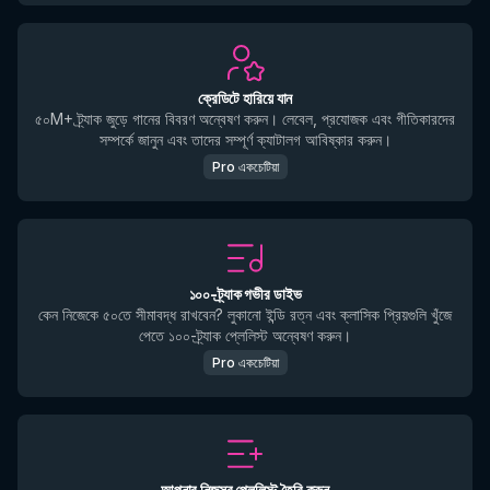
ক্রেডিটে হারিয়ে যান
৫০M+ ট্র্যাক জুড়ে গানের বিবরণ অন্বেষণ করুন। লেবেল, প্রযোজক এবং গীতিকারদের
সম্পর্কে জানুন এবং তাদের সম্পূর্ণ ক্যাটালগ আবিষ্কার করুন।
Pro একচেটিয়া
১০০-ট্র্যাক গভীর ডাইভ
কেন নিজেকে ৫০তে সীমাবদ্ধ রাখবেন? লুকানো ইন্ডি রত্ন এবং ক্লাসিক প্রিয়গুলি খুঁজে
পেতে ১০০-ট্র্যাক প্লেলিস্ট অন্বেষণ করুন।
Pro একচেটিয়া
আপনার নিজস্ব প্লেলিস্ট তৈরি করুন