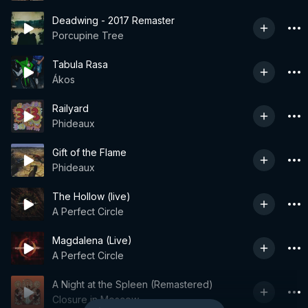
Deadwing - 2017 Remaster
Porcupine Tree
Tabula Rasa
Ákos
Railyard
Phideaux
Gift of the Flame
Phideaux
The Hollow (live)
A Perfect Circle
Magdalena (Live)
A Perfect Circle
A Night at the Spleen (Remastered)
Closure in Moscow