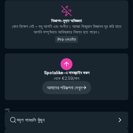
বিজ্ঞাপন-মুক্ত অভিজ্ঞতা
কোন বিক্ষেপ নেই – শুধু আপনি এবং সংগীত। আমরা ভিজুয়াল বিজ্ঞাপন দূর করি যাতে
আপনি সম্পূর্ণভাবে আবিষ্কারে নিমগ্ন হতে পারেন।
Pro একচেটিয়া
Spotalike-এ সাবস্ক্রাইব করুন
থেকে €2.59/মাস
আমাদের পরিকল্পনা দেখুন
মেনু
সদৃশ গানগুলি খুঁজুন