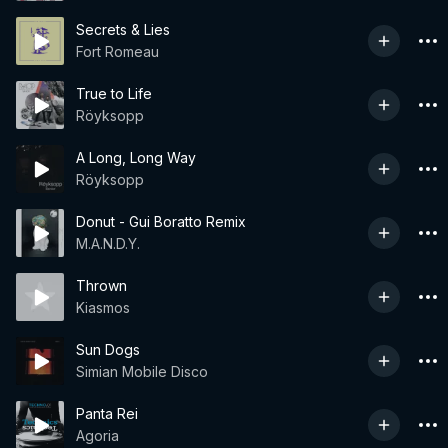
Secrets & Lies
Fort Romeau
True to Life
Röyksopp
A Long, Long Way
Röyksopp
Donut - Gui Boratto Remix
M.A.N.D.Y.
Thrown
Kiasmos
Sun Dogs
Simian Mobile Disco
Panta Rei
Agoria