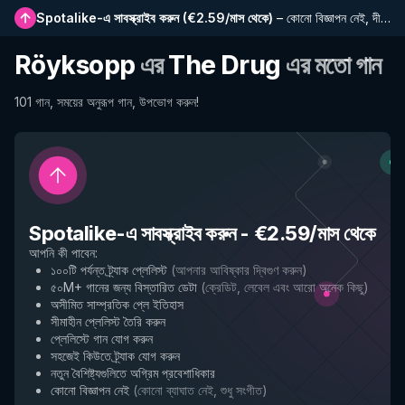
Spotalike-এ সাবস্ক্রাইব করুন
(
€2.59/মাস থেকে
)
–
কোনো বিজ্ঞাপন নেই, দীর্ঘতর প্লেলিস্ট, সম্পূর্ণ ইতিহাস এবং নতুন বৈশিষ্ট্যে প্রাথমিক প্রবেশাধিকার
Röyksopp
এর
The Drug
এর মতো গান
101 গান, সময়ের অনুরূপ গান, উপভোগ করুন!
Spotalike-এ সাবস্ক্রাইব করুন
-
€2.59/মাস থেকে
আপনি কী পাবেন
:
১০০টি পর্যন্ত ট্র্যাক প্লেলিস্ট
(
আপনার আবিষ্কার দ্বিগুণ করুন
)
৫০M+ গানের জন্য বিস্তারিত ডেটা
(
ক্রেডিট, লেবেল এবং আরো অনেক কিছু
)
অসীমিত সাম্প্রতিক প্লে ইতিহাস
সীমাহীন প্লেলিস্ট তৈরি করুন
প্লেলিস্টে গান যোগ করুন
সহজেই কিউতে ট্র্যাক যোগ করুন
নতুন বৈশিষ্ট্যগুলিতে অগ্রিম প্রবেশাধিকার
কোনো বিজ্ঞাপন নেই
(
কোনো ব্যাঘাত নেই, শুধু সংগীত
)