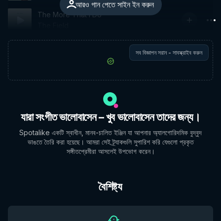
আরও গান পেতে সাইন ইন করুন
The More That I Do
The Field
সব বিজ্ঞাপন সরান - সাবস্ক্রাইব করুন
যারা সংগীত ভালোবাসেন – খুব ভালোবাসেন তাদের জন্য।
Spotalike একটি স্বাধীন, মানব-চালিত ইঞ্জিন যা আপনার অ্যালগোরিদমিক বুদ্বুদ
ভাঙতে তৈরি করা হয়েছে। আমরা সেই ট্র্যাকগুলি সুপারিশ করি যেগুলো প্রকৃত
সঙ্গীতপ্রেমীরা আসলেই উপভোগ করেন।
বৈশিষ্ট্য