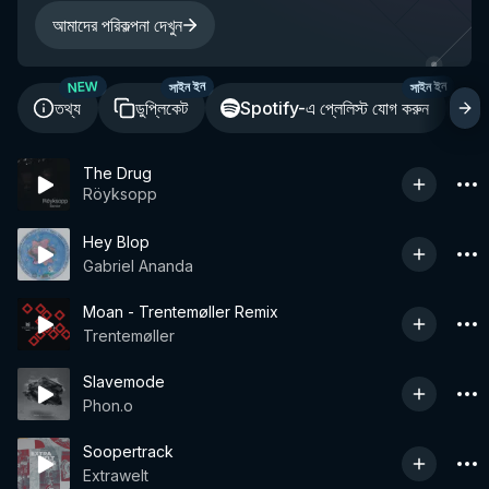
আমাদের পরিকল্পনা দেখুন
NEW
সাইন ইন
সাইন ইন
তথ্য
ডুপ্লিকেট
Spotify-এ প্লেলিস্ট যোগ করুন
শ
The Drug
Röyksopp
Hey Blop
Gabriel Ananda
Moan - Trentemøller Remix
Trentemøller
Slavemode
Phon.o
Soopertrack
Extrawelt