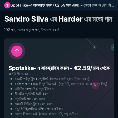
Spotalike-এ সাবস্ক্রাইব করুন
(
€2.59/মাস থেকে
)
–
কোনো বিজ্ঞাপন নেই, দীর্ঘতর প্লেলিস্ট, সম্পূর্ণ ইতিহাস এবং নতুন বৈশিষ্ট্যে প্রাথমিক প্রবেশাধিকার
Sandro Silva
এর
Harder
এর মতো গান
102 গান, সময়ের অনুরূপ গান, উপভোগ করুন!
Spotalike-এ সাবস্ক্রাইব করুন
-
€2.59/মাস থেকে
আপনি কী পাবেন
:
১০০টি পর্যন্ত ট্র্যাক প্লেলিস্ট
(
আপনার আবিষ্কার দ্বিগুণ করুন
)
৫০M+ গানের জন্য বিস্তারিত ডেটা
(
ক্রেডিট, লেবেল এবং আরো অনেক কিছু
)
অসীমিত সাম্প্রতিক প্লে ইতিহাস
সীমাহীন প্লেলিস্ট তৈরি করুন
প্লেলিস্টে গান যোগ করুন
সহজেই কিউতে ট্র্যাক যোগ করুন
নতুন বৈশিষ্ট্যগুলিতে অগ্রিম প্রবেশাধিকার
কোনো বিজ্ঞাপন নেই
(
কোনো ব্যাঘাত নেই, শুধু সংগীত
)