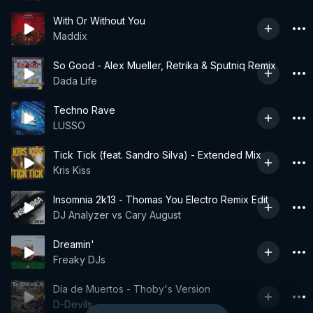
With Or Without You
Maddix
So Good - Alex Mueller, Retrika & Sputniq Remix
Dada Life
Techno Rave
LUSSO
Tick Tick (feat. Sandro Silva) - Extended Mix
Kris Kiss
Insomnia 2k13 - Thomas You Electro Remix Edit
DJ Analyzer vs Cary August
Dreamin'
Freaky DJs
Día de Muertos - Thoby's Version
D-Devils