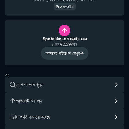
Pro একচেটিয়া
Spotalike-এ সাবস্ক্রাইব করুন
থেকে €2.59/মাস
আমাদের পরিকল্পনা দেখুন
মেনু
সদৃশ গানগুলি খুঁজুন
আপভোট করা গান
সম্প্রতি বাজানো হয়েছে