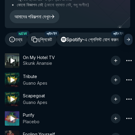
কোনো বিজ্ঞাপন নেই
(
কোনো ব্যাঘাত নেই, শুধু সংগীত
)
আমাদের পরিকল্পনা দেখুন
NEW
সাইন ইন
সাইন ইন
তথ্য
ডুপ্লিকেট
Spotify-এ প্লেলিস্ট যোগ করুন
শ
On My Hotel TV
Skunk Anansie
Tribute
Guano Apes
Scapegoat
Guano Apes
Purify
Placebo
Fooling Yourself