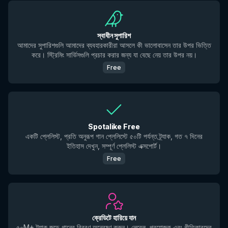
স্বাধীন সুপারিশ
আমাদের সুপারিশগুলি আমাদের ব্যবহারকারীরা আসলে কী ভালোবাসেন তার উপর ভিত্তি
করে। স্ট্রিমিং সার্ভিসগুলি প্রচার করার জন্য যা বেছে নেয় তার উপর নয়।
Free
Spotalike Free
একটি প্লেলিস্ট, প্রতি অনুরূপ গান প্লেলিস্টে ৫০টি পর্যন্ত ট্র্যাক, গত ৭ দিনের
ইতিহাস দেখুন, সম্পূর্ণ প্লেলিস্ট এক্সপোর্ট।
Free
ক্রেডিটে হারিয়ে যান
৫০M+ ট্র্যাক জুড়ে গানের বিবরণ অন্বেষণ করুন। লেবেল, প্রযোজক এবং গীতিকারদের