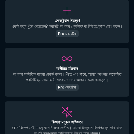
একক ট্র্যাক নিয়ন্ত্রণ
একটি রত্ন খুঁজে পেয়েছেন? সরাসরি আপনার প্লেলিস্ট বা কিউতে ট্র্যাক যোগ করুন।
Pro একচেটিয়া
অসীমিত ইতিহাস
আপনার সাঙ্গীতিক যাত্রা রেকর্ড করুন। Pro-এর সাথে, আমরা আপনার অন্বেষিত
প্রতিটি মুড সেভ করি, যেকোনো সময় আপনার জন্য প্রস্তুত।
Pro একচেটিয়া
বিজ্ঞাপন-মুক্ত অভিজ্ঞতা
কোন বিক্ষেপ নেই – শুধু আপনি এবং সংগীত। আমরা ভিজুয়াল বিজ্ঞাপন দূর করি যাতে
আপনি সম্পূর্ণভাবে আবিষ্কারে নিমগ্ন হতে পারেন।