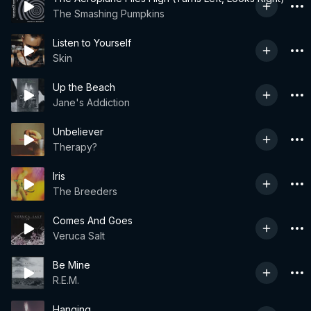
The Smashing Pumpkins
Listen to Yourself
Skin
Up the Beach
Jane's Addiction
Unbeliever
Therapy?
Iris
The Breeders
Comes And Goes
Veruca Salt
Be Mine
R.E.M.
Hanging