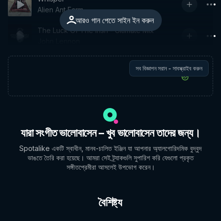
Alien Ant Farm
আরও গান পেতে সাইন ইন করুন
The Luck Of The Irish - Ultimate Mix
John Lennon
সব বিজ্ঞাপন সরান - সাবস্ক্রাইব করুন
যারা সংগীত ভালোবাসেন – খুব ভালোবাসেন তাদের জন্য।
Spotalike একটি স্বাধীন, মানব-চালিত ইঞ্জিন যা আপনার অ্যালগোরিদমিক বুদ্বুদ
ভাঙতে তৈরি করা হয়েছে। আমরা সেই ট্র্যাকগুলি সুপারিশ করি যেগুলো প্রকৃত
সঙ্গীতপ্রেমীরা আসলেই উপভোগ করেন।
বৈশিষ্ট্য