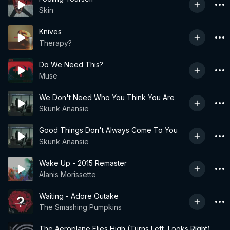
Skin
Knives
Therapy?
Do We Need This?
Muse
We Don't Need Who You Think You Are
Skunk Anansie
Good Things Don't Always Come To You
Skunk Anansie
Wake Up - 2015 Remaster
Alanis Morissette
Waiting - Adore Outake
The Smashing Pumpkins
The Aeroplane Flies High (Turns Left, Looks Right)