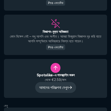
Pro একচেটিয়া
বিজ্ঞাপন-মুক্ত অভিজ্ঞতা
কোন বিক্ষেপ নেই – শুধু আপনি এবং সংগীত। আমরা ভিজুয়াল বিজ্ঞাপন দূর করি যাতে
আপনি সম্পূর্ণভাবে আবিষ্কারে নিমগ্ন হতে পারেন।
Pro একচেটিয়া
Spotalike-এ সাবস্ক্রাইব করুন
থেকে €2.59/মাস
আমাদের পরিকল্পনা দেখুন
মেনু