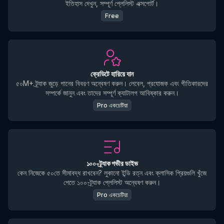
ইতিহাস দেখুন, সম্পূর্ণ প্লেলিস্ট এক্সপোর্ট।
Free
ক্রেডিটে হারিয়ে যান
৫০M+ ট্র্যাক জুড়ে গানের বিবরণ অন্বেষণ করুন। লেবেল, প্রযোজক এবং গীতিকারদের
সম্পর্কে জানুন এবং তাদের সম্পূর্ণ ক্যাটালগ আবিষ্কার করুন।
Pro একচেটিয়া
১০০-ট্র্যাক গভীর ডাইভ
কেন নিজেকে ৫০তে সীমাবদ্ধ রাখবেন? লুকানো ইন্ডি রত্ন এবং ক্লাসিক প্রিয়গুলি খুঁজে
পেতে ১০০-ট্র্যাক প্লেলিস্ট অন্বেষণ করুন।
Pro একচেটিয়া