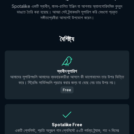
Spotalike একটি স্বাধীন, মানব-চালিত ইঞ্জিন যা আপনার অ্যালগোরিদমিক বুদ্বুদ
ভাঙতে তৈরি করা হয়েছে। আমরা সেই ট্র্যাকগুলি সুপারিশ করি যেগুলো প্রকৃত
সঙ্গীতপ্রেমীরা আসলেই উপভোগ করেন।
বৈশিষ্ট্য
স্বাধীন সুপারিশ
আমাদের সুপারিশগুলি আমাদের ব্যবহারকারীরা আসলে কী ভালোবাসেন তার উপর ভিত্তি
করে। স্ট্রিমিং সার্ভিসগুলি প্রচার করার জন্য যা বেছে নেয় তার উপর নয়।
Free
Spotalike Free
একটি প্লেলিস্ট, প্রতি অনুরূপ গান প্লেলিস্টে ৫০টি পর্যন্ত ট্র্যাক, গত ৭ দিনের