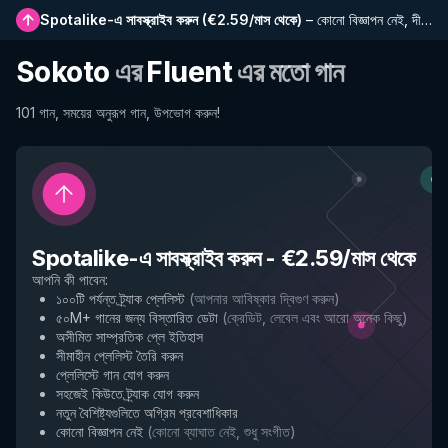
Spotalike-এ সাবস্ক্রাইব করুন
(
€2.59/মাস থেকে
)
–
কোনো বিজ্ঞাপন নেই, দীর্ঘতর প্লেলিস্ট, সম্পূর্ণ ইতিহাস এবং নতুন বৈশিষ্ট্যে প্রাথমিক প্রবেশাধিকার
Sokoto
এর
Fluent
এর মতো গান
101 গান, সময়ের অনুরূপ গান, উপভোগ করুন!
Spotalike-এ সাবস্ক্রাইব করুন
-
€2.59/মাস থেকে
আপনি কী পাবেন
:
১০০টি পর্যন্ত ট্র্যাক প্লেলিস্ট
(
আপনার আবিষ্কার দ্বিগুণ করুন
)
৫০M+ গানের জন্য বিস্তারিত ডেটা
(
ক্রেডিট, লেবেল এবং আরো অনেক কিছু
)
অসীমিত সাম্প্রতিক প্লে ইতিহাস
সীমাহীন প্লেলিস্ট তৈরি করুন
প্লেলিস্টে গান যোগ করুন
সহজেই কিউতে ট্র্যাক যোগ করুন
নতুন বৈশিষ্ট্যগুলিতে অগ্রিম প্রবেশাধিকার
কোনো বিজ্ঞাপন নেই
(
কোনো ব্যাঘাত নেই, শুধু সংগীত
)