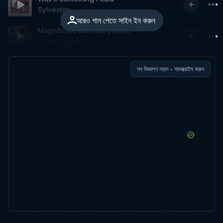
Sylvester
আরও গান পেতে সাইন ইন করুন
Magnificent Sanctuary Band
Donny Hathaway
সব বিজ্ঞাপন সরান - সাবস্ক্রাইব করুন