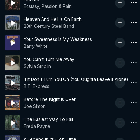
Ecstasy, Passion & Pain
Heaven And Hell Is On Earth
20th Century Steel Band
Your Sweetness Is My Weakness
Barry White
You Can't Turn Me Away
Sylvia Striplin
If It Don't Turn You On (You Oughta Leave It Alone)
B.T. Express
Before The Night Is Over
Joe Simon
The Easiest Way To Fall
Freda Payne
A Legend In Its Own Time