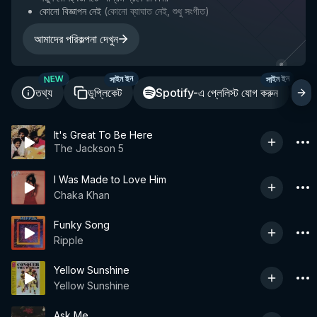
কোনো বিজ্ঞাপন নেই
(
কোনো ব্যাঘাত নেই, শুধু সংগীত
)
আমাদের পরিকল্পনা দেখুন
NEW
সাইন ইন
সাইন ইন
তথ্য
ডুপ্লিকেট
Spotify-এ প্লেলিস্ট যোগ করুন
শ
It's Great To Be Here
The Jackson 5
I Was Made to Love Him
Chaka Khan
Funky Song
Ripple
Yellow Sunshine
Yellow Sunshine
Ask Me