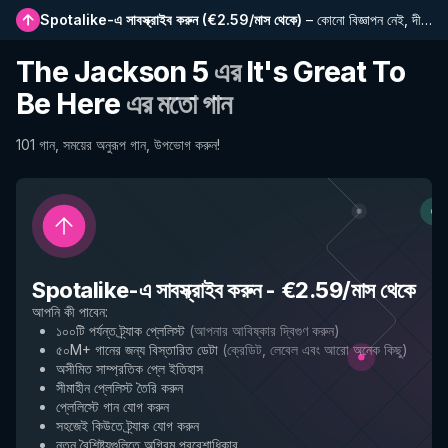
Spotalike-এ সাবস্ক্রাইব করুন
(
€2.59/মাস থেকে
)
–
কোনো বিজ্ঞাপন নেই, দীর্ঘতর প্লেলিস্ট, সম্পূর্ণ ইতিহাস এবং নতুন বৈশিষ্ট্যে প্রাথমিক প্রবেশাধিকার
The Jackson 5
এর
It's Great To
Be Here
এর মতো গান
101 গান, সময়ের অনুরূপ গান, উপভোগ করুন!
Spotalike-এ সাবস্ক্রাইব করুন
-
€2.59/মাস থেকে
আপনি কী পাবেন
:
১০০টি পর্যন্ত ট্র্যাক প্লেলিস্ট
(
আপনার আবিষ্কার দ্বিগুণ করুন
)
৫০M+ গানের জন্য বিস্তারিত ডেটা
(
ক্রেডিট, লেবেল এবং আরো অনেক কিছু
)
অসীমিত সাম্প্রতিক প্লে ইতিহাস
সীমাহীন প্লেলিস্ট তৈরি করুন
প্লেলিস্টে গান যোগ করুন
সহজেই কিউতে ট্র্যাক যোগ করুন
নতুন বৈশিষ্ট্যগুলিতে অগ্রিম প্রবেশাধিকার