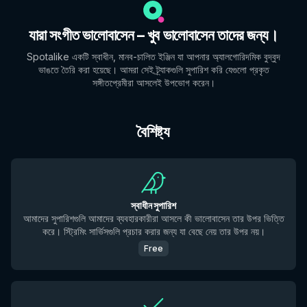
যারা সংগীত ভালোবাসেন – খুব ভালোবাসেন তাদের জন্য।
Spotalike একটি স্বাধীন, মানব-চালিত ইঞ্জিন যা আপনার অ্যালগোরিদমিক বুদ্বুদ
ভাঙতে তৈরি করা হয়েছে। আমরা সেই ট্র্যাকগুলি সুপারিশ করি যেগুলো প্রকৃত
সঙ্গীতপ্রেমীরা আসলেই উপভোগ করেন।
বৈশিষ্ট্য
স্বাধীন সুপারিশ
আমাদের সুপারিশগুলি আমাদের ব্যবহারকারীরা আসলে কী ভালোবাসেন তার উপর ভিত্তি
করে। স্ট্রিমিং সার্ভিসগুলি প্রচার করার জন্য যা বেছে নেয় তার উপর নয়।
Free