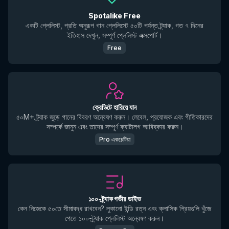
Spotalike Free
একটি প্লেলিস্ট, প্রতি অনুরূপ গান প্লেলিস্টে ৫০টি পর্যন্ত ট্র্যাক, গত ৭ দিনের
ইতিহাস দেখুন, সম্পূর্ণ প্লেলিস্ট এক্সপোর্ট।
Free
ক্রেডিটে হারিয়ে যান
৫০M+ ট্র্যাক জুড়ে গানের বিবরণ অন্বেষণ করুন। লেবেল, প্রযোজক এবং গীতিকারদের
সম্পর্কে জানুন এবং তাদের সম্পূর্ণ ক্যাটালগ আবিষ্কার করুন।
Pro একচেটিয়া
১০০-ট্র্যাক গভীর ডাইভ
কেন নিজেকে ৫০তে সীমাবদ্ধ রাখবেন? লুকানো ইন্ডি রত্ন এবং ক্লাসিক প্রিয়গুলি খুঁজে
পেতে ১০০-ট্র্যাক প্লেলিস্ট অন্বেষণ করুন।