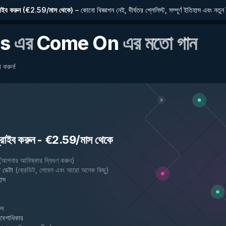
াইব করুন
(
€2.59/মাস থেকে
)
–
কোনো বিজ্ঞাপন নেই, দীর্ঘতর প্লেলিস্ট, সম্পূর্ণ ইতিহাস এবং নতুন 
s
এর
Come On
এর মতো গান
 করুন!
রাইব করুন
-
€2.59/মাস থেকে
(
আপনার আবিষ্কার দ্বিগুণ করুন
)
 ডেটা
(
ক্রেডিট, লেবেল এবং আরো অনেক কিছু
)
হাস
ুন
্রবেশাধিকার