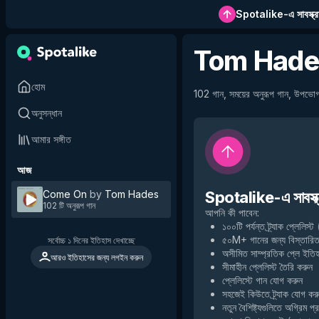
Spotalike-এ সাবস্ক্র
Tom Hade
হোম
102 গান, সময়ের অনুরূপ গান, উপভোগ
অনুসন্ধান
আমার সঙ্গীত
আজ
Come On
by
Tom Hades
Spotalike-এ সাবস্ক্
102 টি অনুরূপ গান
আপনি কী পাবেন
:
১০০টি পর্যন্ত ট্র্যাক প্লেলিস্ট
৫০M+ গানের জন্য বিস্তারিত
সর্বোচ্চ ১ দিনের ইতিহাস দেখাচ্ছে
অসীমিত সাম্প্রতিক প্লে ইতি
আরও ইতিহাসের জন্য লগইন করুন
সীমাহীন প্লেলিস্ট তৈরি করুন
প্লেলিস্টে গান যোগ করুন
সহজেই কিউতে ট্র্যাক যোগ কর
নতুন বৈশিষ্ট্যগুলিতে অগ্রিম প