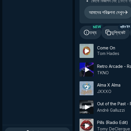
কোনো বিজ্ঞাপন নেই
(
কোনো ব্য
আমাদের পরিকল্পনা দেখুন
NEW
সাইন ইন
তথ্য
ডুপ্লিকেট
Come On
Tom Hades
Retro Arcade - Ra
TKNO
Alma X Alma
JXXXO
Out of the Past -
André Galluzzi
Pills (Radio Edit)
Tomy DeClerque