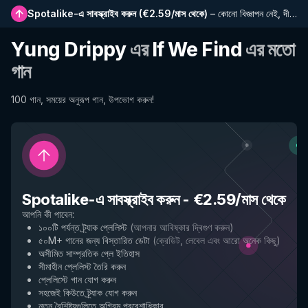
Spotalike-এ সাবস্ক্রাইব করুন
(
€2.59/মাস থেকে
)
–
কোনো বিজ্ঞাপন নেই, দীর্ঘতর প্লেলিস্ট, সম্পূর্ণ ইতিহাস এবং নতুন বৈশিষ্ট্যে প্রাথমিক প্রবেশাধিকার
Yung Drippy
এর
If We Find
এর মতো
গান
100 গান, সময়ের অনুরূপ গান, উপভোগ করুন!
Spotalike-এ সাবস্ক্রাইব করুন
-
€2.59/মাস থেকে
আপনি কী পাবেন
:
১০০টি পর্যন্ত ট্র্যাক প্লেলিস্ট
(
আপনার আবিষ্কার দ্বিগুণ করুন
)
৫০M+ গানের জন্য বিস্তারিত ডেটা
(
ক্রেডিট, লেবেল এবং আরো অনেক কিছু
)
অসীমিত সাম্প্রতিক প্লে ইতিহাস
সীমাহীন প্লেলিস্ট তৈরি করুন
প্লেলিস্টে গান যোগ করুন
সহজেই কিউতে ট্র্যাক যোগ করুন
নতুন বৈশিষ্ট্যগুলিতে অগ্রিম প্রবেশাধিকার