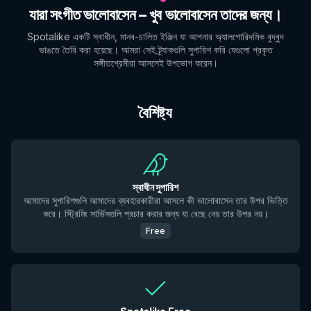
যারা সংগীত ভালোবাসেন – খুব ভালোবাসেন তাদের জন্য।
Spotalike একটি স্বাধীন, মানব-চালিত ইঞ্জিন যা আপনার অ্যালগোরিদমিক বুদ্বুদ
ভাঙতে তৈরি করা হয়েছে। আমরা সেই ট্র্যাকগুলি সুপারিশ করি যেগুলো প্রকৃত
সঙ্গীতপ্রেমীরা আসলেই উপভোগ করেন।
বৈশিষ্ট্য
স্বাধীন সুপারিশ
আমাদের সুপারিশগুলি আমাদের ব্যবহারকারীরা আসলে কী ভালোবাসেন তার উপর ভিত্তি
করে। স্ট্রিমিং সার্ভিসগুলি প্রচার করার জন্য যা বেছে নেয় তার উপর নয়।
Free