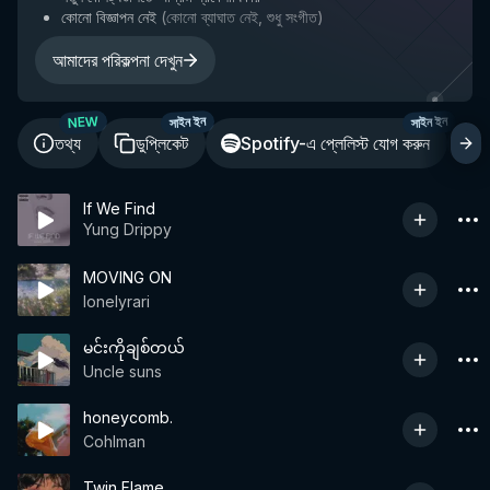
কোনো বিজ্ঞাপন নেই
(
কোনো ব্যাঘাত নেই, শুধু সংগীত
)
আমাদের পরিকল্পনা দেখুন
NEW
সাইন ইন
সাইন ইন
তথ্য
ডুপ্লিকেট
Spotify-এ প্লেলিস্ট যোগ করুন
শ
If We Find
Yung Drippy
MOVING ON
lonelyrari
မင်းကိုချစ်တယ်
Uncle suns
honeycomb.
Cohlman
Twin Flame