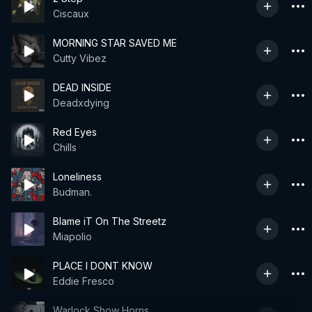
Ciscaux
MORNING STAR SAVED ME
Cutty Vibez
DEAD INSIDE
Deadxdying
Red Eyes
Chills
Loneliness
Budman.
Blame iT On The Streetz
Miapolio
PLACE I DONT KNOW
Eddie Fresco
Warlock Show Horns