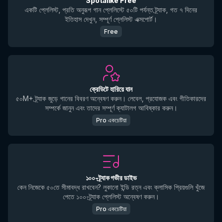
Spotalike Free
একটি প্লেলিস্ট, প্রতি অনুরূপ গান প্লেলিস্টে ৫০টি পর্যন্ত ট্র্যাক, গত ৭ দিনের
ইতিহাস দেখুন, সম্পূর্ণ প্লেলিস্ট এক্সপোর্ট।
Free
ক্রেডিটে হারিয়ে যান
৫০M+ ট্র্যাক জুড়ে গানের বিবরণ অন্বেষণ করুন। লেবেল, প্রযোজক এবং গীতিকারদের
সম্পর্কে জানুন এবং তাদের সম্পূর্ণ ক্যাটালগ আবিষ্কার করুন।
Pro একচেটিয়া
১০০-ট্র্যাক গভীর ডাইভ
কেন নিজেকে ৫০তে সীমাবদ্ধ রাখবেন? লুকানো ইন্ডি রত্ন এবং ক্লাসিক প্রিয়গুলি খুঁজে
পেতে ১০০-ট্র্যাক প্লেলিস্ট অন্বেষণ করুন।
Pro একচেটিয়া