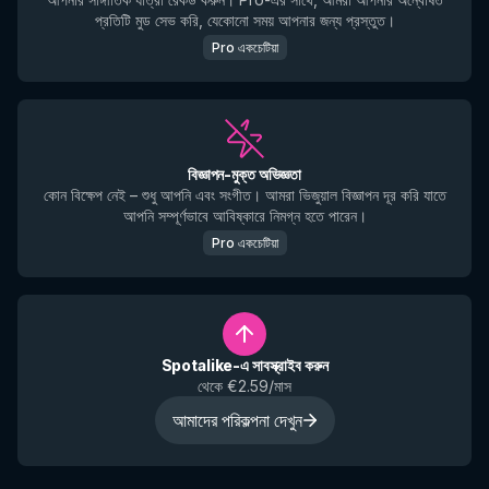
প্রতিটি মুড সেভ করি, যেকোনো সময় আপনার জন্য প্রস্তুত।
Pro একচেটিয়া
বিজ্ঞাপন-মুক্ত অভিজ্ঞতা
কোন বিক্ষেপ নেই – শুধু আপনি এবং সংগীত। আমরা ভিজুয়াল বিজ্ঞাপন দূর করি যাতে
আপনি সম্পূর্ণভাবে আবিষ্কারে নিমগ্ন হতে পারেন।
Pro একচেটিয়া
Spotalike-এ সাবস্ক্রাইব করুন
থেকে €2.59/মাস
আমাদের পরিকল্পনা দেখুন