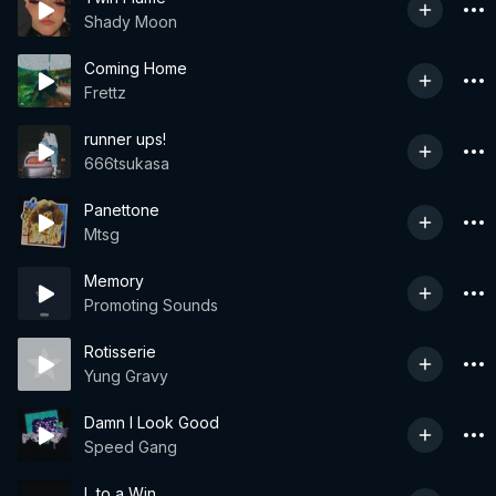
Shady Moon
Coming Home
Frettz
runner ups!
666tsukasa
Panettone
Mtsg
Memory
Promoting Sounds
Rotisserie
Yung Gravy
Damn I Look Good
Speed Gang
L to a Win