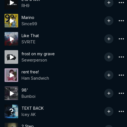
RH9
Marino
Since99
Like That
SVRITE
frost on my grave
Sewerperson
rent free!
Ham Sandwich
98'
Bumboi
TEXT BACK
Icey AK
2 Step