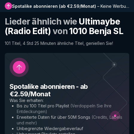
Spotalike abonnieren
(
ab €2.59/Monat
)
–
Keine Werbung, längere Playlists, vollständiger Verlauf und Frühzugriff auf neue Funktionen
Lieder ähnlich wie
Ultimaybe
(Radio Edit)
von
1010 Benja SL
101 Titel, 4 Std 25 Minuten ähnliche Titel, genießen Sie!
Spotalike abonnieren
-
ab
€2.59/Monat
Was Sie erhalten
:
Bis zu 100 Titel pro Playlist
(
Verdoppeln Sie Ihre
Entdeckungen
)
Erweiterte Daten für über 50M Songs
(
Credits, Labels
und mehr
)
Unbegrenzte Wiedergabeverlauf