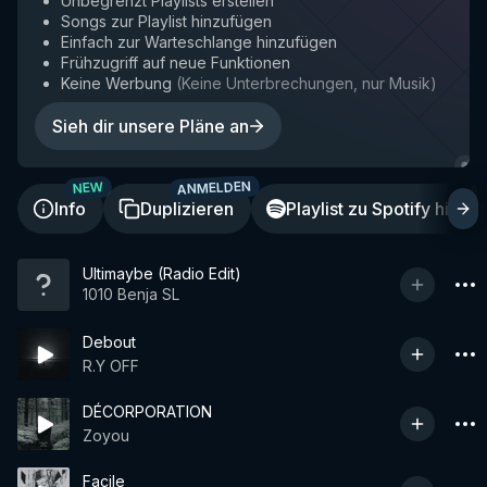
Unbegrenzt Playlists erstellen
Songs zur Playlist hinzufügen
Einfach zur Warteschlange hinzufügen
Frühzugriff auf neue Funktionen
Keine Werbung
(
Keine Unterbrechungen, nur Musik
)
Sieh dir unsere Pläne an
ANMELDEN
A
NEW
Info
Duplizieren
Playlist zu Spotify hinzu
Ultimaybe (Radio Edit)
1010 Benja SL
Debout
R.Y OFF
DÉCORPORATION
Zoyou
Facile