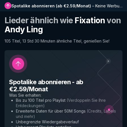
Spotalike abonnieren
(
ab €2.59/Monat
)
–
Keine Werbung, längere Playlists, vollständiger Verlauf und Frühzugriff auf neue Funktionen
Lieder ähnlich wie
Fixation
von
Andy Ling
105 Titel, 13 Std 30 Minuten ähnliche Titel, genießen Sie!
Spotalike abonnieren
-
ab
€2.59/Monat
Was Sie erhalten
:
Bis zu 100 Titel pro Playlist
(
Verdoppeln Sie Ihre
Entdeckungen
)
Erweiterte Daten für über 50M Songs
(
Credits, Labels
und mehr
)
Unbegrenzte Wiedergabeverlauf