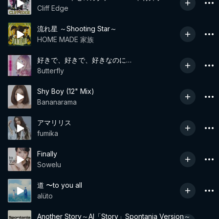
Cliff Edge
流れ星 ～Shooting Star～
HOME MADE 家族
好きで、好きで、好きなのに…
8utterfly
Shy Boy (12" Mix)
Bananarama
アマリリス
fumika
Finally
Sowelu
道 〜to you all
alüto
Another Story～AI「Story」Spontania Version～