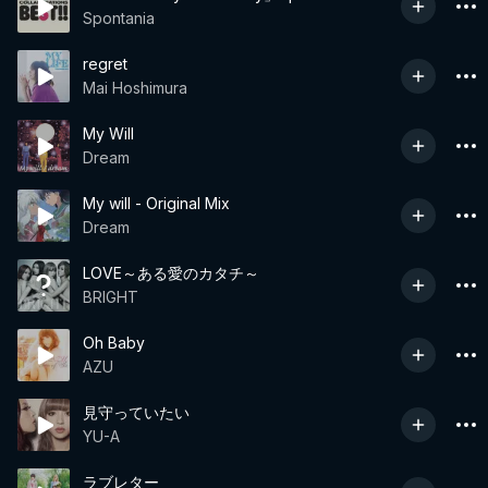
Spontania
regret
Mai Hoshimura
My Will
Dream
My will - Original Mix
Dream
LOVE～ある愛のカタチ～
BRIGHT
Oh Baby
AZU
見守っていたい
YU-A
ラブレター