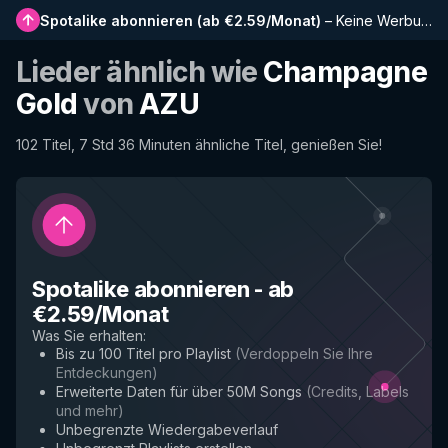
Spotalike abonnieren
(
ab €2.59/Monat
)
–
Keine Werbung, längere Playlists, vollständiger Verlauf und Frühzugriff auf neue Funktionen
Lieder ähnlich wie
Champagne
Gold
von
AZU
102 Titel, 7 Std 36 Minuten ähnliche Titel, genießen Sie!
Spotalike abonnieren
-
ab
€2.59/Monat
Was Sie erhalten
:
Bis zu 100 Titel pro Playlist
(
Verdoppeln Sie Ihre
Entdeckungen
)
Erweiterte Daten für über 50M Songs
(
Credits, Labels
und mehr
)
Unbegrenzte Wiedergabeverlauf