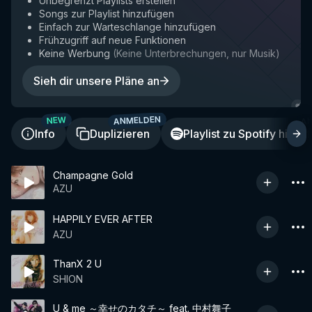
Unbegrenzt Playlists erstellen
Songs zur Playlist hinzufügen
Einfach zur Warteschlange hinzufügen
Frühzugriff auf neue Funktionen
Keine Werbung
(
Keine Unterbrechungen, nur Musik
)
Sieh dir unsere Pläne an
ANMELDEN
A
NEW
Info
Duplizieren
Playlist zu Spotify hinzu
Champagne Gold
AZU
HAPPILY EVER AFTER
AZU
ThanX 2 U
SHION
U & me ～幸せのカタチ～ feat. 中村舞子