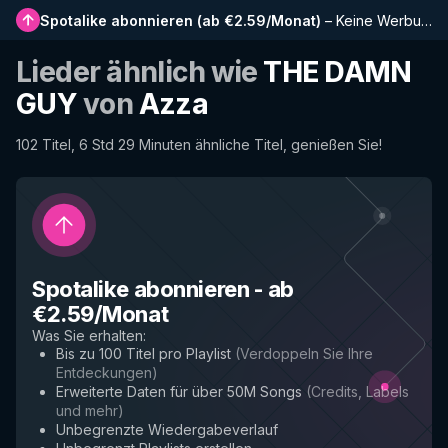
Spotalike abonnieren
(
ab €2.59/Monat
)
–
Keine Werbung, längere Playlists, vollständiger Verlauf und Frühzugriff auf neue Funktionen
Lieder ähnlich wie
THE DAMN
GUY
von
Azza
102 Titel, 6 Std 29 Minuten ähnliche Titel, genießen Sie!
Spotalike abonnieren
-
ab
€2.59/Monat
Was Sie erhalten
:
Bis zu 100 Titel pro Playlist
(
Verdoppeln Sie Ihre
Entdeckungen
)
Erweiterte Daten für über 50M Songs
(
Credits, Labels
und mehr
)
Unbegrenzte Wiedergabeverlauf