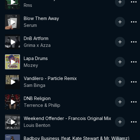
Rms
Blow Them Away
Serum
DnB Artform
Grima x Azza
Lapa Drums
Mozey
Vandilero - Particle Remix
Sam Binga
DNB Religion
Terrence & Phillip
Weekend Offender - Francois Original Mix
Louis Benton
Badboy Business (feat. Kate Stewart & Mr. Williamz)