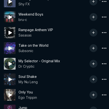
Shy FX
Weekend Boys
bru-c
Rampage Anthem VIP
Sasasas
Take on the World
Subsonic
My Selector - Original Mix
Dr Cryptic
Soul Shake
My Nu Leng
Only You
Ego Trippin
Jump