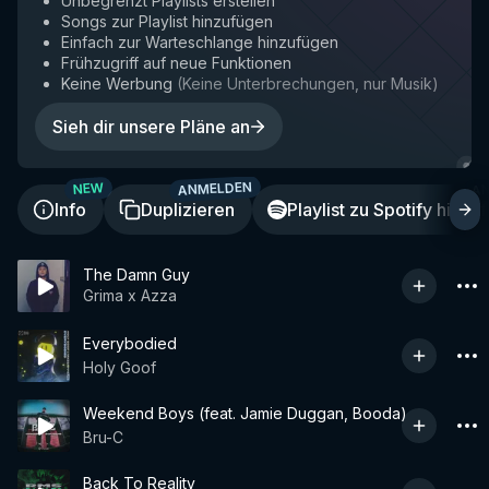
Unbegrenzt Playlists erstellen
Songs zur Playlist hinzufügen
Einfach zur Warteschlange hinzufügen
Frühzugriff auf neue Funktionen
Keine Werbung
(
Keine Unterbrechungen, nur Musik
)
Sieh dir unsere Pläne an
ANMELDEN
A
NEW
Info
Duplizieren
Playlist zu Spotify hinzu
The Damn Guy
Grima x Azza
Everybodied
Holy Goof
Weekend Boys (feat. Jamie Duggan, Booda)
Bru-C
Back To Reality