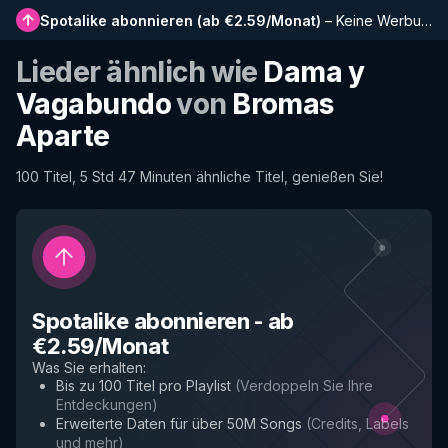
Spotalike abonnieren
(
ab €2.59/Monat
)
–
Keine Werbung, längere Playlists, vollständiger Verlauf und Frühzugriff auf neue Funktionen
Lieder ähnlich wie
Dama y
Vagabundo
von
Bromas
Aparte
100 Titel, 5 Std 47 Minuten ähnliche Titel, genießen Sie!
Spotalike abonnieren
-
ab
€2.59/Monat
Was Sie erhalten
:
Bis zu 100 Titel pro Playlist
(
Verdoppeln Sie Ihre
Entdeckungen
)
Erweiterte Daten für über 50M Songs
(
Credits, Labels
und mehr
)