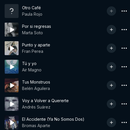
Otro Café
Paula Rojo
Por si regresas
Marta Soto
Punto y aparte
Fran Perea
Tú y yo
Air Magno
Tus Monstruos
Belén Aguilera
Voy a Volver a Quererte
Andrés Suárez
El Accidente (Ya No Somos Dos)
Bromas Aparte