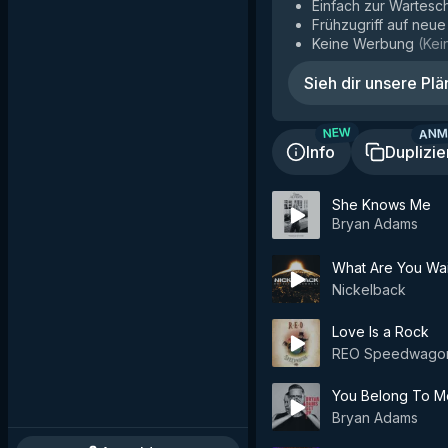
Einfach zur Wartesc
Frühzugriff auf neu
Keine Werbung
(
Kei
Sieh dir unsere Plä
ANM
NEW
Info
Duplizie
She Knows Me
Bryan Adams
What Are You Wai
Nickelback
Love Is a Rock
REO Speedwago
You Belong To M
Bryan Adams