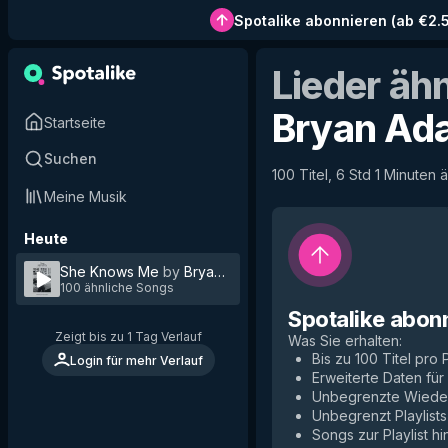
Spotalike abonnieren
(
ab €2.
Lieder äh
Bryan Ad
Startseite
Suchen
100 Titel, 6 Std 1 Minuten 
Meine Musik
Heute
She Knows Me
by
Bryan Adams
100 ähnliche Songs
Spotalike abon
Zeigt bis zu 1 Tag Verlauf
Was Sie erhalten
:
Bis zu 100 Titel pro P
Login für mehr Verlauf
Erweiterte Daten fü
Unbegrenzte Wiede
Unbegrenzt Playlists
Songs zur Playlist h