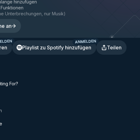
hlange hinzufügen
e Funktionen
ne Unterbrechungen, nur Musik
)
ne an
ELDEN
ANMELDEN
ren
Playlist zu Spotify hinzufügen
Teilen
ting For?
n
e