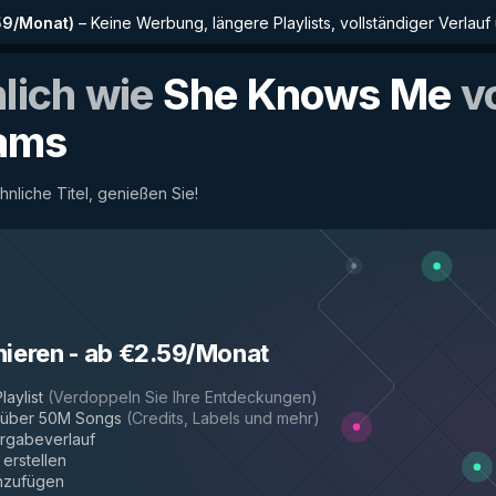
59/Monat
)
–
Keine Werbung, längere Playlists, vollständiger Verlauf
nlich wie
She Knows Me
v
ams
ähnliche Titel, genießen Sie!
nieren
-
ab €2.59/Monat
laylist
(
Verdoppeln Sie Ihre Entdeckungen
)
r über 50M Songs
(
Credits, Labels und mehr
)
rgabeverlauf
 erstellen
inzufügen