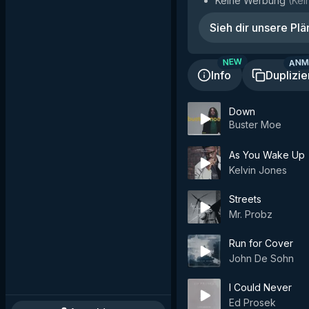
Keine Werbung
(
Kei
Sieh dir unsere Plä
ANM
NEW
Info
Duplizie
Down
Buster Moe
As You Wake Up
Kelvin Jones
Streets
Mr. Probz
Run for Cover
John De Sohn
I Could Never
Ed Prosek