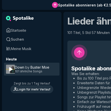
Spotalike abonnieren
(
ab €2.
Lieder äh
Startseite
101 Titel, 5 Std 57 Minuten
Suchen
Meine Musik
Heute
Down
by
Buster Moe
Spotalike abon
101 ähnliche Songs
Was Sie erhalten
:
Bis zu 100 Titel pro P
Erweiterte Daten fü
Zeigt bis zu 1 Tag Verlauf
Unbegrenzte Wiede
Login für mehr Verlauf
Unbegrenzt Playlists
Songs zur Playlist h
Einfach zur Wartesc
Frühzugriff auf neu