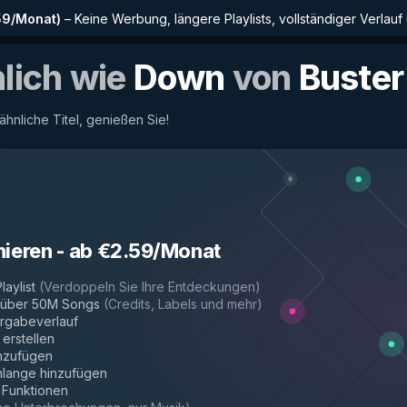
59/Monat
)
–
Keine Werbung, längere Playlists, vollständiger Verlauf
nlich wie
Down
von
Buste
 ähnliche Titel, genießen Sie!
nieren
-
ab €2.59/Monat
laylist
(
Verdoppeln Sie Ihre Entdeckungen
)
r über 50M Songs
(
Credits, Labels und mehr
)
rgabeverlauf
 erstellen
inzufügen
hlange hinzufügen
e Funktionen