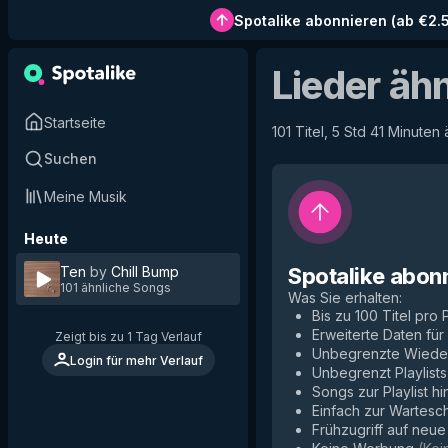
Spotalike abonnieren
(
ab €2.
Lieder äh
Startseite
101 Titel, 5 Std 41 Minuten
Suchen
Meine Musik
Heute
Ten
by
Chill Bump
Spotalike abon
101 ähnliche Songs
Was Sie erhalten
:
Bis zu 100 Titel pro P
Erweiterte Daten fü
Zeigt bis zu 1 Tag Verlauf
Unbegrenzte Wiede
Login für mehr Verlauf
Unbegrenzt Playlists
Songs zur Playlist h
Einfach zur Wartesc
Frühzugriff auf neu