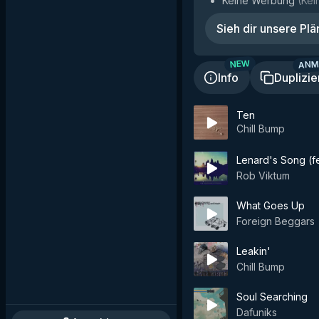
Keine Werbung
(
Kei
Sieh dir unsere Plä
ANM
NEW
Info
Duplizie
Ten
Chill Bump
Lenard's Song (f
Rob Viktum
What Goes Up
Foreign Beggars
Leakin'
Chill Bump
Soul Searching
Dafuniks