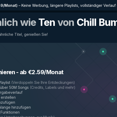
59/Monat
)
–
Keine Werbung, längere Playlists, vollständiger Verlauf
nlich wie
Ten
von
Chill Bu
 ähnliche Titel, genießen Sie!
nieren
-
ab €2.59/Monat
laylist
(
Verdoppeln Sie Ihre Entdeckungen
)
r über 50M Songs
(
Credits, Labels und mehr
)
rgabeverlauf
 erstellen
inzufügen
hlange hinzufügen
e Funktionen