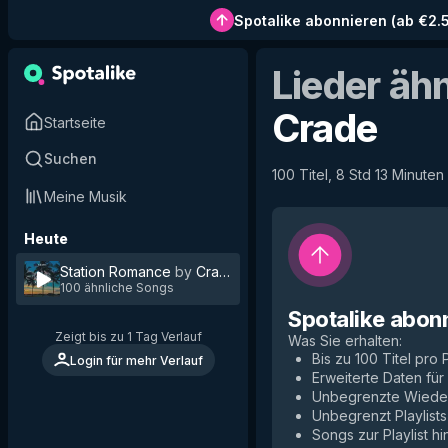
Spotalike abonnieren
(
ab €2.
Lieder äh
Crade
Startseite
Suchen
100 Titel, 8 Std 13 Minuten
Meine Musik
Heute
Station Romance
by
Crade
100 ähnliche Songs
Spotalike abon
Zeigt bis zu 1 Tag Verlauf
Was Sie erhalten
:
Bis zu 100 Titel pro P
Login für mehr Verlauf
Erweiterte Daten fü
Unbegrenzte Wiede
Unbegrenzt Playlists
Songs zur Playlist h