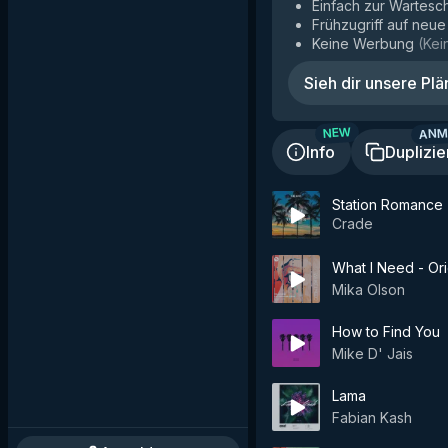
Einfach zur Wartesc
Frühzugriff auf neu
Keine Werbung
(
Kei
Sieh dir unsere Plä
ANM
NEW
Info
Duplizie
Station Romance
Crade
What I Need - Ori
Mika Olson
How to Find You
Mike D' Jais
Lama
Fabian Kash