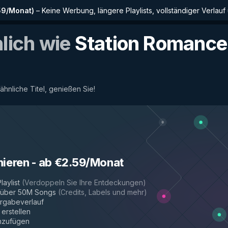
59/Monat
)
–
Keine Werbung, längere Playlists, vollständiger Verlauf
nlich wie
Station Romance
 ähnliche Titel, genießen Sie!
nieren
-
ab €2.59/Monat
laylist
(
Verdoppeln Sie Ihre Entdeckungen
)
r über 50M Songs
(
Credits, Labels und mehr
)
rgabeverlauf
 erstellen
inzufügen