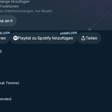
hlange hinzufügen
e Funktionen
ne Unterbrechungen, nur Musik
)
ne an
ELDEN
ANMELDEN
ren
Playlist zu Spotify hinzufügen
Teilen
첩
feat. Femme)
xtended