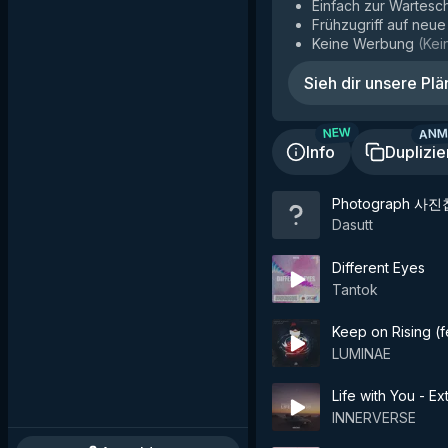
Einfach zur Wartesc
Frühzugriff auf neu
Keine Werbung
(
Kei
Sieh dir unsere Plä
ANM
NEW
Info
Duplizie
Photograph 사진
Dasutt
Different Eyes
Tantok
Keep on Rising (
LUMINAE
Life with You - E
INNERVERSE