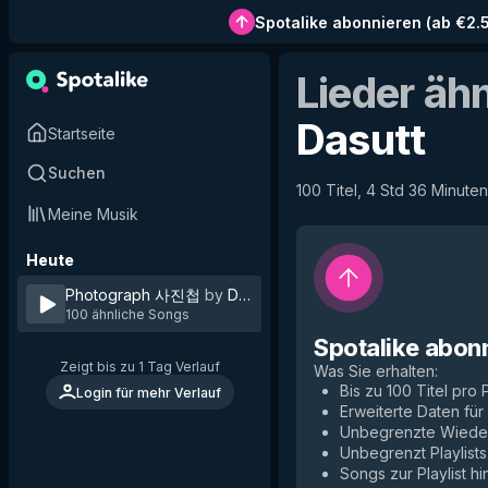
Spotalike abonnieren
(
ab €2.
Lieder äh
Dasutt
Startseite
Suchen
100 Titel, 4 Std 36 Minuten
Meine Musik
Heute
Photograph 사진첩
by
Dasutt
100 ähnliche Songs
Spotalike abon
Zeigt bis zu 1 Tag Verlauf
Was Sie erhalten
:
Bis zu 100 Titel pro P
Login für mehr Verlauf
Erweiterte Daten fü
Unbegrenzte Wiede
Unbegrenzt Playlists
Songs zur Playlist h