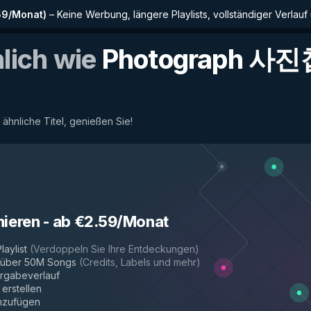
59/Monat
)
–
Keine Werbung, längere Playlists, vollständiger Verlauf
nlich wie
Photograph 사진
 ähnliche Titel, genießen Sie!
nieren
-
ab €2.59/Monat
laylist
(
Verdoppeln Sie Ihre Entdeckungen
)
r über 50M Songs
(
Credits, Labels und mehr
)
rgabeverlauf
 erstellen
inzufügen