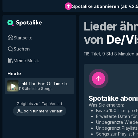
Spotalike abonnieren
(
ab €2.
Lieder äh
von
De/Vi
Startseite
Suchen
118 Titel, 9 Std 8 Minuten 
Meine Musik
Heute
Until The End Of Time
by
De/Vision
118 ähnliche Songs
Spotalike abon
Zeigt bis zu 1 Tag Verlauf
Was Sie erhalten
:
Bis zu 100 Titel pro P
Login für mehr Verlauf
Erweiterte Daten fü
Unbegrenzte Wiede
Unbegrenzt Playlists
Songs zur Playlist h