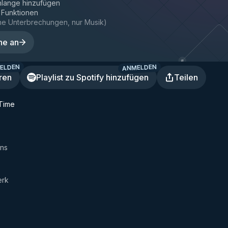
hlange hinzufügen
e Funktionen
ne Unterbrechungen, nur Musik
)
ne an
ELDEN
ANMELDEN
ren
Playlist zu Spotify hinzufügen
Teilen
 Time
ons
erk