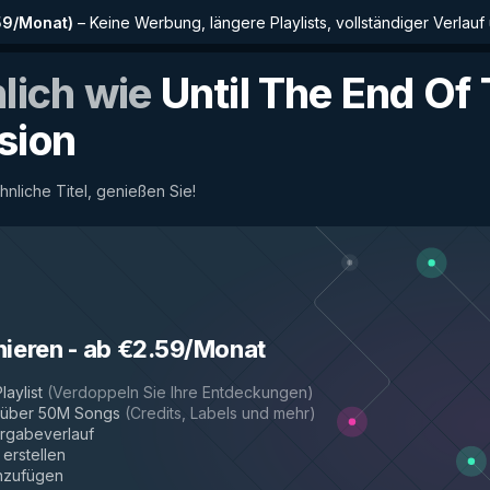
59/Monat
)
–
Keine Werbung, längere Playlists, vollständiger Verlauf
nlich wie
Until The End Of
sion
ähnliche Titel, genießen Sie!
nieren
-
ab €2.59/Monat
laylist
(
Verdoppeln Sie Ihre Entdeckungen
)
r über 50M Songs
(
Credits, Labels und mehr
)
rgabeverlauf
 erstellen
inzufügen