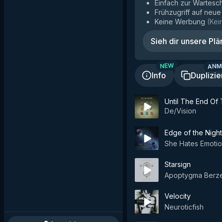
Einfach zur Wartesc
Frühzugriff auf neu
Keine Werbung
(
Kei
Sieh dir unsere Plä
ANM
NEW
Info
Duplizie
Until The End Of
De/Vision
Edge of the Night
She Hates Emoti
Starsign
Apoptygma Berz
Velocity
Neuroticfish