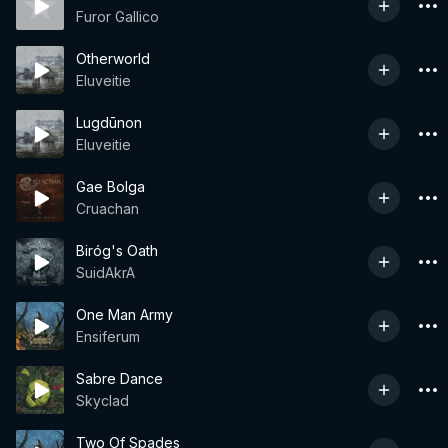
Furor Gallico
Otherworld
Eluveitie
Lugdūnon
Eluveitie
Gae Bolga
Cruachan
Biróg's Oath
SuidAkrA
One Man Army
Ensiferum
Sabre Dance
Skyclad
Two Of Spades