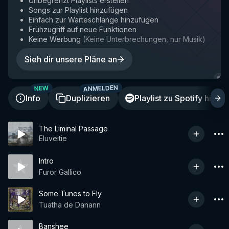
Unbegrenzt Playlists erstellen
Songs zur Playlist hinzufügen
Einfach zur Warteschlange hinzufügen
Frühzugriff auf neue Funktionen
Keine Werbung
(
Keine Unterbrechungen, nur Musik
)
Sieh dir unsere Pläne an
ANMELDEN
A
NEW
Info
Duplizieren
Playlist zu Spotify hinzu
The Liminal Passage
Eluveitie
Intro
Furor Gallico
Some Tunes to Fly
Tuatha de Danann
Banshee