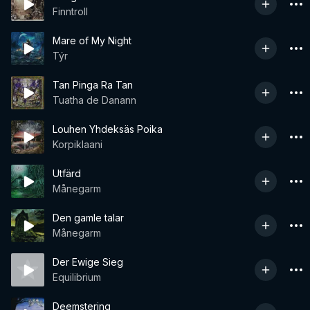
Finntroll
Mare of My Night
Týr
Tan Pinga Ra Tan
Tuatha de Danann
Louhen Yhdeksäs Poika
Korpiklaani
Utfärd
Månegarm
Den gamle talar
Månegarm
Der Ewige Sieg
Equilibrium
Deemstering