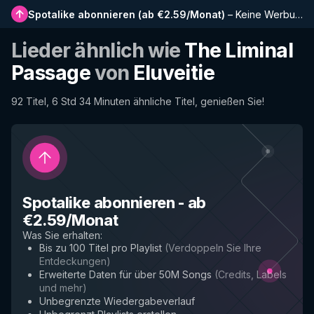
Spotalike abonnieren
(
ab €2.59/Monat
)
–
Keine Werbung, längere Playlists, vollständiger Verlauf und Frühzugriff auf neue Funktionen
Lieder ähnlich wie
The Liminal
Passage
von
Eluveitie
92 Titel, 6 Std 34 Minuten ähnliche Titel, genießen Sie!
Spotalike abonnieren
-
ab
€2.59/Monat
Was Sie erhalten
:
Bis zu 100 Titel pro Playlist
(
Verdoppeln Sie Ihre
Entdeckungen
)
Erweiterte Daten für über 50M Songs
(
Credits, Labels
und mehr
)
Unbegrenzte Wiedergabeverlauf