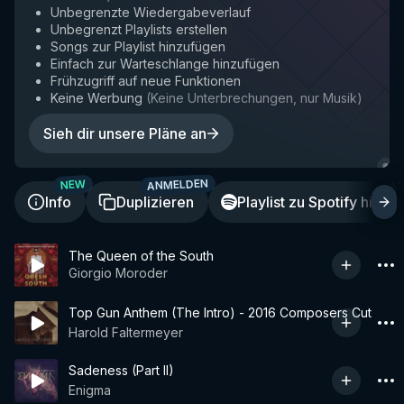
Unbegrenzte Wiedergabeverlauf
Unbegrenzt Playlists erstellen
Songs zur Playlist hinzufügen
Einfach zur Warteschlange hinzufügen
Frühzugriff auf neue Funktionen
Keine Werbung
(
Keine Unterbrechungen, nur Musik
)
Sieh dir unsere Pläne an
ANMELDEN
A
NEW
Info
Duplizieren
Playlist zu Spotify hinzu
The Queen of the South
Giorgio Moroder
Top Gun Anthem (The Intro) - 2016 Composers Cut
Harold Faltermeyer
Sadeness (Part II)
Enigma