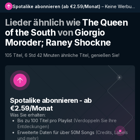
Spotalike abonnieren
(
ab €2.59/Monat
)
–
Keine Werbung, längere Playlists, vollständiger Verlauf und Frühzugriff auf neue Funktionen
Lieder ähnlich wie
The Queen
of the South
von
Giorgio
Moroder; Raney Shockne
105 Titel, 6 Std 42 Minuten ähnliche Titel, genießen Sie!
Spotalike abonnieren
-
ab
€2.59/Monat
Was Sie erhalten
:
Bis zu 100 Titel pro Playlist
(
Verdoppeln Sie Ihre
Entdeckungen
)
Erweiterte Daten für über 50M Songs
(
Credits, Labels
und mehr
)