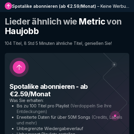
Spotalike abonnieren
(
ab €2.59/Monat
)
–
Keine Werbung, längere Playlists, vollständiger Verlauf und Frühzugriff auf neue Funktionen
Lieder ähnlich wie
Metric
von
Haujobb
104 Titel, 8 Std 5 Minuten ähnliche Titel, genießen Sie!
Spotalike abonnieren
-
ab
€2.59/Monat
Was Sie erhalten
:
Bis zu 100 Titel pro Playlist
(
Verdoppeln Sie Ihre
Entdeckungen
)
Erweiterte Daten für über 50M Songs
(
Credits, Labels
und mehr
)
Unbegrenzte Wiedergabeverlauf