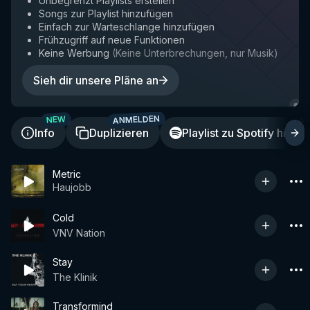
Unbegrenzt Playlists erstellen
Songs zur Playlist hinzufügen
Einfach zur Warteschlange hinzufügen
Frühzugriff auf neue Funktionen
Keine Werbung
(
Keine Unterbrechungen, nur Musik
)
Sieh dir unsere Pläne an
ANMELDEN
A
NEW
Info
Duplizieren
Playlist zu Spotify hinzu
Metric
Haujobb
Cold
VNV Nation
Stay
The Klinik
Transformind