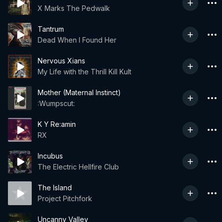
X Marks The Pedwalk
Tantrum
Dead When I Found Her
Nervous Xians
My Life with the Thrill Kill Kult
Mother (Maternal Instinct)
:Wumpscut:
K Y Re:amin
RX
Incubus
The Electric Hellfire Club
The Island
Project Pitchfork
Uncanny Valley