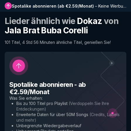
Spotalike abonnieren
(
ab €2.59/Monat
)
–
Keine Werbung, längere Playlists, vollständiger Verlauf und Frühzugriff auf neue Funktionen
Lieder ähnlich wie
Dokaz
von
Jala Brat Buba Corelli
101 Titel, 4 Std 56 Minuten ähnliche Titel, genießen Sie!
Spotalike abonnieren
-
ab
€2.59/Monat
Was Sie erhalten
:
Bis zu 100 Titel pro Playlist
(
Verdoppeln Sie Ihre
Entdeckungen
)
Erweiterte Daten für über 50M Songs
(
Credits, Labels
und mehr
)
Unbegrenzte Wiedergabeverlauf