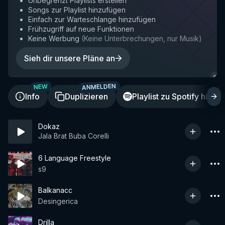
Unbegrenzt Playlists erstellen
Songs zur Playlist hinzufügen
Einfach zur Warteschlange hinzufügen
Frühzugriff auf neue Funktionen
Keine Werbung
(
Keine Unterbrechungen, nur Musik
)
Sieh dir unsere Pläne an
ANMELDEN
A
NEW
Info
Duplizieren
Playlist zu Spotify hinzu
Dokaz
Jala Brat Buba Corelli
6 Language Freestyle
s9
Balkanacc
Desingerica
Drilla