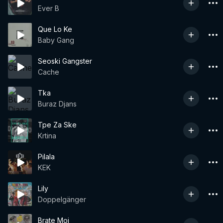
Ever B
Que Lo Ke
Baby Gang
Seoski Gangster
Cache
Tka
Buraz Djans
Tpe Za Ske
Krtina
Pilala
KEK
Lily
Doppelgänger
Brate Moj